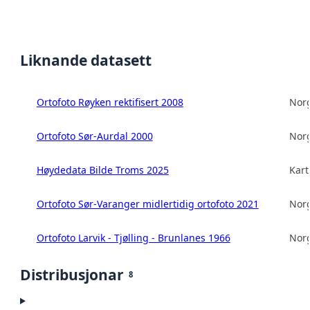
Liknande datasett
Ortofoto Røyken rektifisert 2008
Norg
Ortofoto Sør-Aurdal 2000
Norg
Høydedata Bilde Troms 2025
Kart
Ortofoto Sør-Varanger midlertidig ortofoto 2021
Norg
Ortofoto Larvik - Tjølling - Brunlanes 1966
Norg
Distribusjonar
8