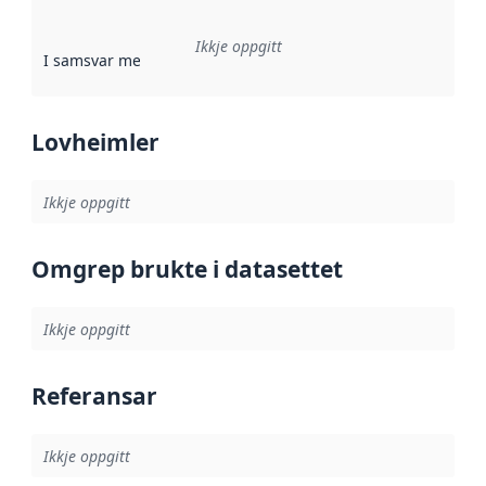
Ikkje oppgitt
I samsvar med
:
Referanse til ei implementeringsregel eller an
Lovheimler
Ikkje oppgitt
Omgrep brukte i datasettet
Ikkje oppgitt
Referansar
Ikkje oppgitt