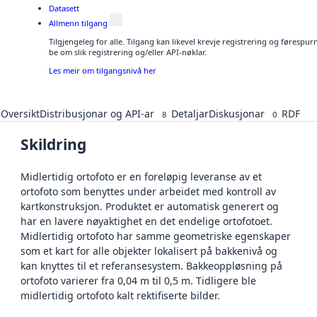
Datasett
Allmenn tilgang
Tilgjengeleg for alle. Tilgang kan likevel krevje registrering og førespu
be om slik registrering og/eller API-nøklar.
Les meir om tilgangsnivå her
Oversikt
Distribusjonar og API-ar
Detaljar
Diskusjonar
RDF
8
0
Skildring
Midlertidig ortofoto er en foreløpig leveranse av et
ortofoto som benyttes under arbeidet med kontroll av
kartkonstruksjon. Produktet er automatisk generert og
har en lavere nøyaktighet en det endelige ortofotoet.
Midlertidig ortofoto har samme geometriske egenskaper
som et kart for alle objekter lokalisert på bakkenivå og
kan knyttes til et referansesystem. Bakkeoppløsning på
ortofoto varierer fra 0,04 m til 0,5 m. Tidligere ble
midlertidig ortofoto kalt rektifiserte bilder.