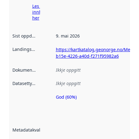
Les meir om
innhenting
her
Sist oppdatert
:
9. mai 2026
Landingsside
:
https://kartkatalog.geonorge.no/Metad
b15e-4226-a40d-f271f95982a6
Dokumentasjon
:
Ikkje oppgitt
Datasettype
:
Ikkje oppgitt
God (60%)
Metadatakvalitet
er ein indikator
på kor godt
datasettene er
beskrive ved
Metadatakvalitet
:
hjelp av
metadata.