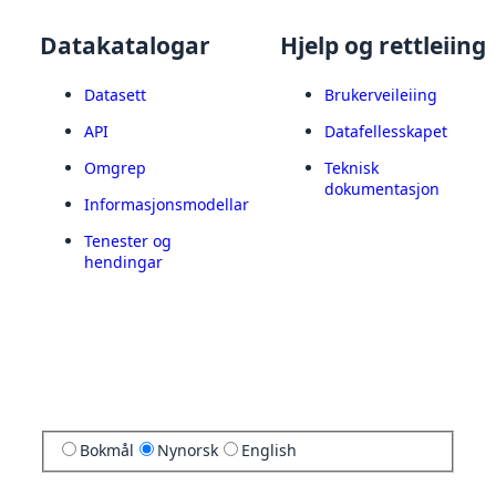
Datakatalogar
Hjelp og rettleiing
Datasett
Brukerveileiing
API
Datafellesskapet
Omgrep
Teknisk
dokumentasjon
Informasjonsmodellar
Tenester og
hendingar
Bokmål
Nynorsk
English