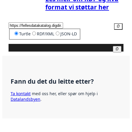
format vi støttar her
Kopier
Turtle
RDF/XML
JSON-LD
Kopier
Fann du det du leitte etter?
Ta kontakt
med oss her, eller spør om hjelp i
Datalandsbyen
.