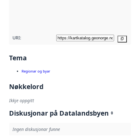
Les meir om
metadatakvalitet
her
URI:
Kopier
Tema
Regionar og byar
Nøkkelord
Ikkje oppgitt
Diskusjonar på Datalandsbyen
0
Ingen diskusjonar funne