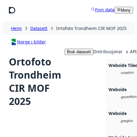
Hopp til hovudinnhald
Finn data
Meny
Heim
Datasett
Ortofoto Trondheim CIR MOF 2025
Norge i bilder
Distribusjonar
API
Bruk datasett
8
Ortofoto
Webside Tile
Trondheim
bin
octet
CIR MOF
Webside
bin
2025
geotiff
Webside
bin
jpeg