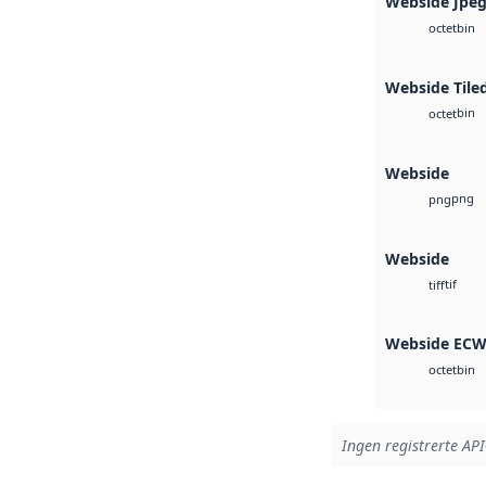
Webside Jpe
bin
octet
Webside Tile
bin
octet
Webside
png
png
Webside
tif
tiff
Webside EC
bin
octet
Ingen registrerte API-