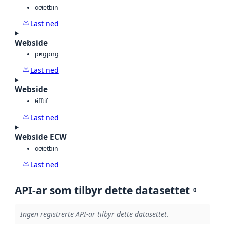
octet
bin
Last ned
Webside
png
png
Last ned
Webside
tiff
tif
Last ned
Webside ECW
octet
bin
Last ned
API-ar som tilbyr dette datasettet
0
Ingen registrerte API-ar tilbyr dette datasettet.