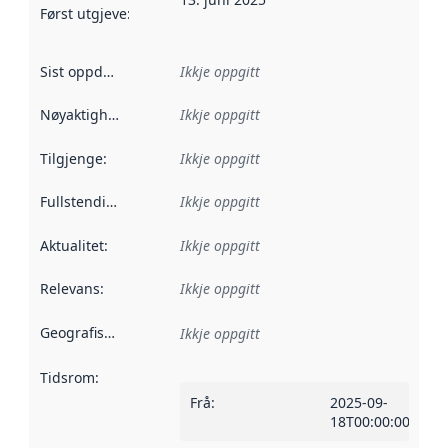
Først utgjeve
:
Denne datoen seier når dataa i dette datasettet 
Sist oppdatert
:
Ikkje oppgitt
Nøyaktigheit
:
Ikkje oppgitt
Tilgjenge
:
Ikkje oppgitt
Fullstendigheit
:
Ikkje oppgitt
Aktualitet
:
Ikkje oppgitt
Relevans
:
Ikkje oppgitt
Geografisk område
:
Ikkje oppgitt
Tidsrom
:
Frå
:
2025-09-
18T00:00:00Z