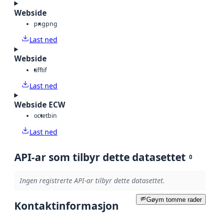
Webside
png
png
Last ned
Webside
tiff
tif
Last ned
Webside ECW
octet
bin
Last ned
API-ar som tilbyr dette datasettet
0
Ingen registrerte API-ar tilbyr dette datasettet.
Gøym tomme rader
Kontaktinformasjon