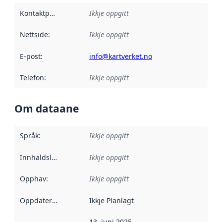
Kontaktpunkt
:
Ikkje oppgitt
Nettside
:
Ikkje oppgitt
E-post
:
info@kartverket.no
Telefon
:
Ikkje oppgitt
Om dataane
Språk
:
Ikkje oppgitt
Innhaldsleverandørar
Ikkje oppgitt
:
Opphav
:
Ikkje oppgitt
Oppdateringsfrekvens
Ikkje Planlagt
:
13. juni 2025