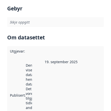
Gebyr
Ikkje oppgitt
Om datasettet
Utgjevar
:
19. september 2025
Denne datoen
viser når
datasettet vart
henta inn av
data.norge.no.
Det kan ha
vore
Publisert
:
tilgjengeleg
tidlegare
andre stader.