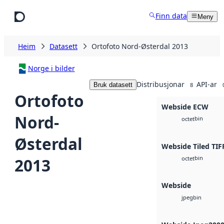
Hopp til hovudinnhald
Finn data
Meny
Heim
Datasett
Ortofoto Nord-Østerdal 2013
Norge i bilder
Distribusjonar
API-ar
Bruk datasett
8
Ortofoto
Webside ECW
Nord-
bin
octet
Østerdal
Webside Tiled TIF
bin
2013
octet
Webside
bin
jpeg