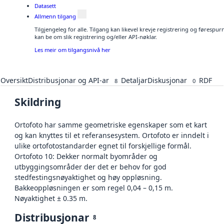
Datasett
Allmenn tilgang
Tilgjengeleg for alle. Tilgang kan likevel krevje registrering og førespu
kan be om slik registrering og/eller API-nøklar.
Les meir om tilgangsnivå her
Oversikt
Distribusjonar og API-ar
Detaljar
Diskusjonar
RDF
8
0
Skildring
Ortofoto har samme geometriske egenskaper som et kart
og kan knyttes til et referansesystem. Ortofoto er inndelt i
ulike ortofotostandarder egnet til forskjellige formål.
Ortofoto 10: Dekker normalt byområder og
utbyggingsområder der det er behov for god
stedfestingsnøyaktighet og høy oppløsning.
Bakkeoppløsningen er som regel 0,04 – 0,15 m.
Nøyaktighet ± 0.35 m.
Distribusjonar
8