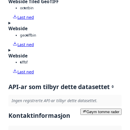
Webside Tiled GeoTIFF
octet
bin
Last ned
Webside
geotiff
bin
Last ned
Webside
tiff
tif
Last ned
API-ar som tilbyr dette datasettet
0
Ingen registrerte API-ar tilbyr dette datasettet.
Gøym tomme rader
Kontaktinformasjon