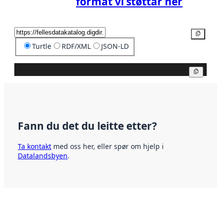
format vi støttar her
Kopier
Turtle
RDF/XML
JSON-LD
Kopier
Fann du det du leitte etter?
Ta kontakt
med oss her, eller spør om hjelp i
Datalandsbyen
.