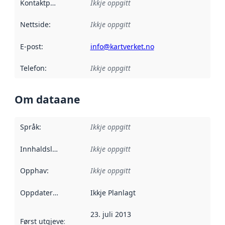
Kontaktpunkt
:
Ikkje oppgitt
Nettside
:
Ikkje oppgitt
E-post
:
info@kartverket.no
Telefon
:
Ikkje oppgitt
Om dataane
Språk
:
Ikkje oppgitt
Innhaldsleverandørar
Ikkje oppgitt
:
Opphav
:
Ikkje oppgitt
Oppdateringsfrekvens
Ikkje Planlagt
:
23. juli 2013
Først utgjeve
:
Denne datoen seier når dataa i dette datasettet 