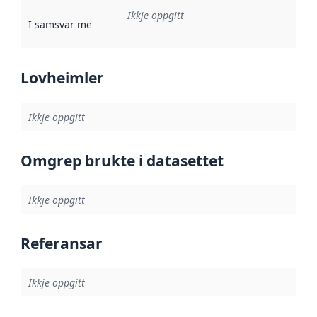
Ikkje oppgitt
I samsvar med
:
Referanse til ei implementeringsregel eller an
Lovheimler
Ikkje oppgitt
Omgrep brukte i datasettet
Ikkje oppgitt
Referansar
Ikkje oppgitt