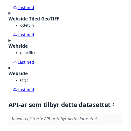
Last ned
Webside Tiled GeoTIFF
octet
bin
Last ned
Webside
geotiff
bin
Last ned
Webside
tiff
tif
Last ned
API-ar som tilbyr dette datasettet
0
Ingen registrerte API-ar tilbyr dette datasettet.