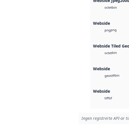
Webside Jpeg200
bin
octet
Webside
png
png
Webside Tiled Ge
bin
octet
Webside
bin
geotiff
Webside
tif
tiff
Ingen registrerte API-ar ti