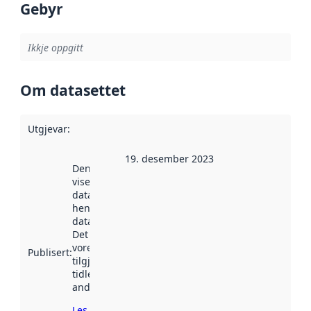
Gebyr
Ikkje oppgitt
Om datasettet
Utgjevar
:
19. desember 2023
Denne datoen
viser når
datasettet vart
henta inn av
data.norge.no.
Det kan ha
vore
Publisert
:
tilgjengeleg
tidlegare
andre stader.
Les meir om