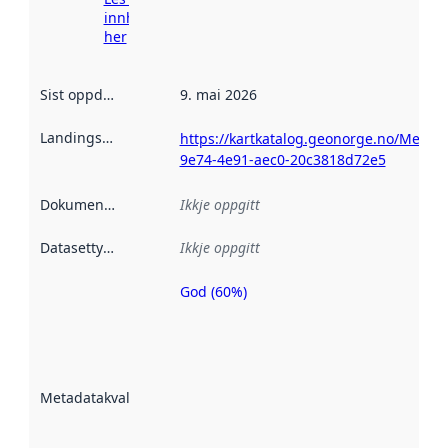
innhenting
her
Sist oppdatert
:
9. mai 2026
Landingsside
:
https://kartkatalog.geonorge.no/Metad
9e74-4e91-aec0-20c3818d72e5
Dokumentasjon
:
Ikkje oppgitt
Datasettype
:
Ikkje oppgitt
God (60%)
Metadatakvalitet
er ein indikator
på kor godt
datasettene er
beskrive ved
Metadatakvalitet
:
hjelp av
metadata.