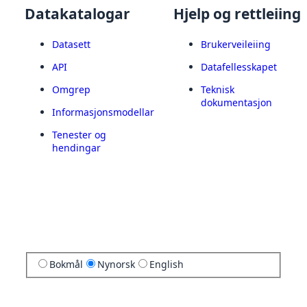
Datakatalogar
Hjelp og rettleiing
Datasett
Brukerveileiing
API
Datafellesskapet
Omgrep
Teknisk
dokumentasjon
Informasjonsmodellar
Tenester og
hendingar
Bokmål
Nynorsk
English