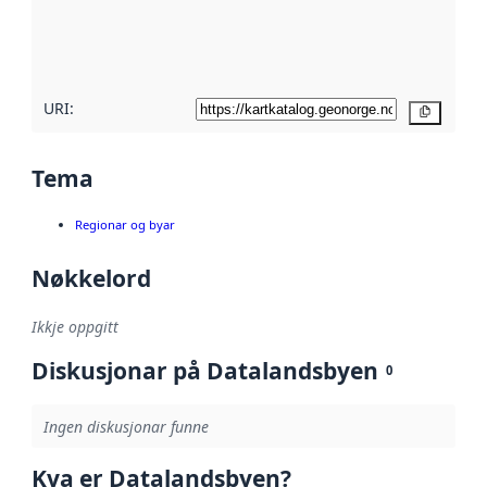
Les meir om
metadatakvalitet
her
URI:
Kopier
Tema
Regionar og byar
Nøkkelord
Ikkje oppgitt
Diskusjonar på Datalandsbyen
0
Ingen diskusjonar funne
Kva er Datalandsbyen?