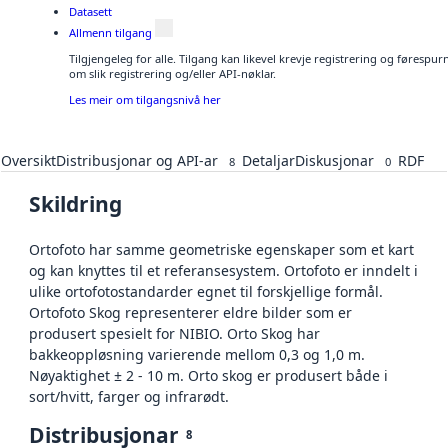
Datasett
Allmenn tilgang
Tilgjengeleg for alle. Tilgang kan likevel krevje registrering og føresp
om slik registrering og/eller API-nøklar.
Les meir om tilgangsnivå her
Oversikt
Distribusjonar og API-ar
Detaljar
Diskusjonar
RDF
8
0
Skildring
Ortofoto har samme geometriske egenskaper som et kart
og kan knyttes til et referansesystem. Ortofoto er inndelt i
ulike ortofotostandarder egnet til forskjellige formål.
Ortofoto Skog representerer eldre bilder som er
produsert spesielt for NIBIO. Orto Skog har
bakkeoppløsning varierende mellom 0,3 og 1,0 m.
Nøyaktighet ± 2 - 10 m. Orto skog er produsert både i
sort/hvitt, farger og infrarødt.
Distribusjonar
8