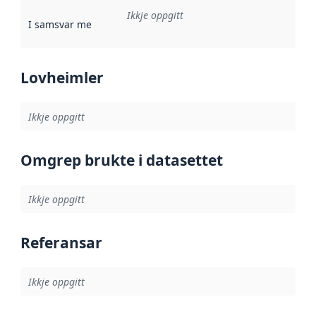
Ikkje oppgitt
I samsvar med
:
Referanse til ei implementeringsregel eller an
Lovheimler
Ikkje oppgitt
Omgrep brukte i datasettet
Ikkje oppgitt
Referansar
Ikkje oppgitt