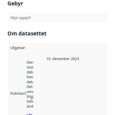
Gebyr
Ikkje oppgitt
Om datasettet
Utgjevar
:
19. desember 2023
Denne datoen
viser når
datasettet vart
henta inn av
data.norge.no.
Det kan ha
vore
Publisert
:
tilgjengeleg
tidlegare
andre stader.
Les meir om