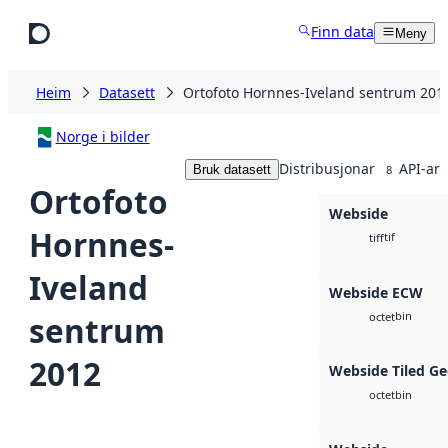
Hopp til hovudinnhald
Finn data
Meny
Heim
Datasett
Ortofoto Hornnes-Iveland sentrum 201
Norge i bilder
Distribusjonar
API-ar
Bruk datasett
8
Ortofoto
Webside
Hornnes-
tif
tiff
Iveland
Webside ECW
bin
sentrum
octet
2012
Webside Tiled Ge
bin
octet