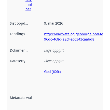
innhenting
her
Sist oppdatert
:
9. mai 2026
Landingsside
:
https://kartkatalog.geonorge.no/Metad
96dc-468d-a2cf-ac0343caabd8
Dokumentasjon
:
Ikkje oppgitt
Datasettype
:
Ikkje oppgitt
God (60%)
Metadatakvalitet
er ein indikator
på kor godt
datasettene er
beskrive ved
Metadatakvalitet
:
hjelp av
metadata.