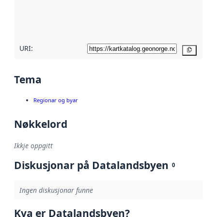
Les meir om
metadatakvalitet
her
URI:
Kopier
Tema
Regionar og byar
Nøkkelord
Ikkje oppgitt
Diskusjonar på Datalandsbyen
0
Ingen diskusjonar funne
Kva er Datalandsbyen?