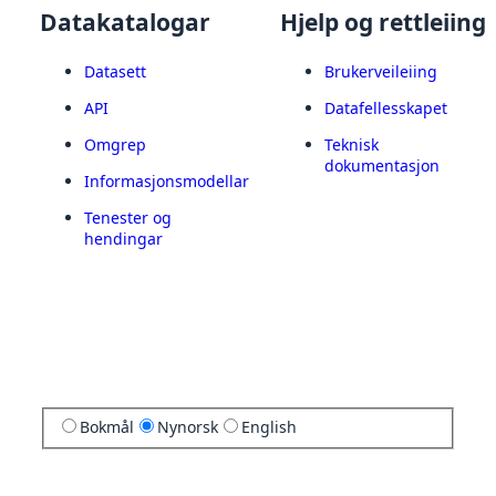
Datakatalogar
Hjelp og rettleiing
Datasett
Brukerveileiing
API
Datafellesskapet
Omgrep
Teknisk
dokumentasjon
Informasjonsmodellar
Tenester og
hendingar
Bokmål
Nynorsk
English