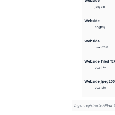
Webside
bin
jpeg
Webside
png
png
Webside
bin
geotiff
Webside Tiled TI
bin
octet
Webside Jpeg200
bin
octet
Ingen registrerte API-ar t