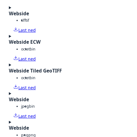
Webside
tiff
tif
Last ned
Webside ECW
octet
bin
Last ned
Webside Tiled GeoTIFF
octet
bin
Last ned
Webside
jpeg
bin
Last ned
Webside
png
png