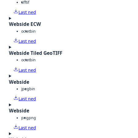
tiff
tif
Last ned
Webside ECW
octet
bin
Last ned
Webside Tiled GeoTIFF
octet
bin
Last ned
Webside
jpeg
bin
Last ned
Webside
png
png
Last ned