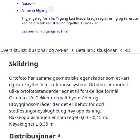
Datasett
Allmenn tilgang
Tilgjengeleg for alle. Tilgang kan likevel krevje registrering og førespu
kan be om slik registrering og/eller API-nøklar.
Les meir om tilgangsnivå her
Oversikt
Distribusjonar og API-ar
Detaljar
Diskusjonar
RDF
8
0
Skildring
Ortofoto har samme geometriske egenskaper som et kart
og kan knyttes til et referansesystem. Ortofoto er inndelt i
ulike ortofotostandarder egnet til forskjellige formål.
Ortofoto 10: Dekker normalt byområder og
utbyggingsområder der det er behov for god
stedfestingsnøyaktighet og høy oppløsning.
Bakkeoppløsningen er som regel 0,04 – 0,15 m.
Nøyaktighet ± 0.35 m.
Distribusjonar
8