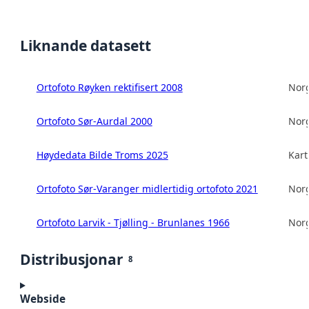
Liknande datasett
Ortofoto Røyken rektifisert 2008
Norg
Ortofoto Sør-Aurdal 2000
Norg
Høydedata Bilde Troms 2025
Kart
Ortofoto Sør-Varanger midlertidig ortofoto 2021
Norg
Ortofoto Larvik - Tjølling - Brunlanes 1966
Norg
Distribusjonar
8
Webside