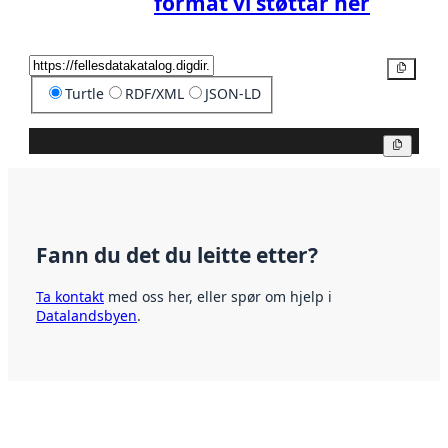
format vi støttar her
Kopier
Turtle
RDF/XML
JSON-LD
Kopier
Fann du det du leitte etter?
Ta kontakt
med oss her, eller spør om hjelp i
Datalandsbyen
.