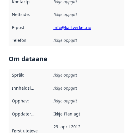
Kontaktpunkt
:
Ikkje oppgitt
Nettside
:
Ikkje oppgitt
E-post
:
info@kartverket.no
Telefon
:
Ikkje oppgitt
Om dataane
Språk
:
Ikkje oppgitt
Innhaldsleverandørar
Ikkje oppgitt
:
Opphav
:
Ikkje oppgitt
Oppdateringsfrekvens
Ikkje Planlagt
:
29. april 2012
Først utgjeve
:
Denne datoen seier når dataa i dette datasettet 