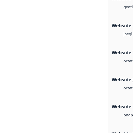
geoti
Webside
jpeg
Webside 
octet
Webside 
octet
Webside
p
png