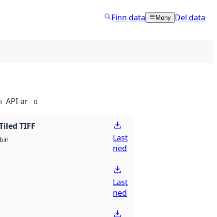
Finn data
Del data
Meny
API-ar
8
0
Tiled TIFF
Last
bin
ned
Last
ned