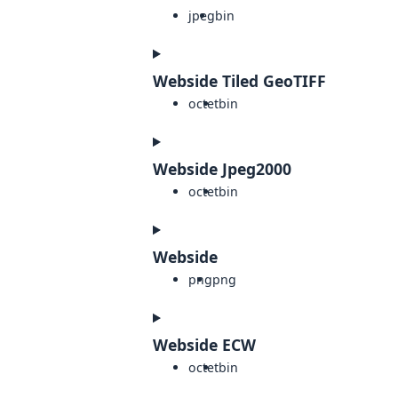
jpeg
bin
Webside Tiled GeoTIFF
octet
bin
Webside Jpeg2000
octet
bin
Webside
png
png
Webside ECW
octet
bin