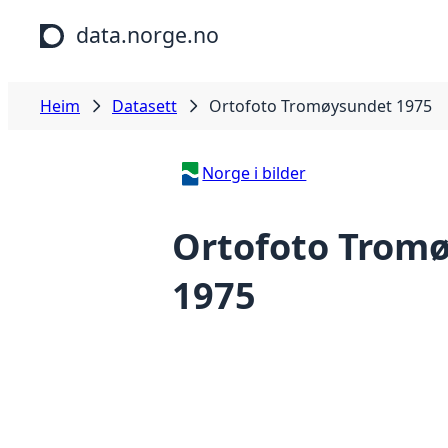
Hopp til hovudinnhald
data.norge.no
Heim
Datasett
Ortofoto Tromøysundet 1975
Norge i bilder
Ortofoto Trom
1975