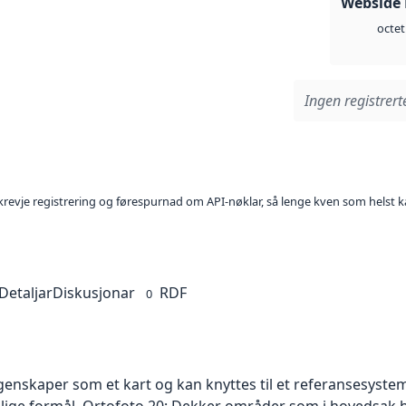
Webside
octet
Ingen registrerte
l krevje registrering og førespurnad om API-nøklar, så lenge kven som helst ka
Detaljar
Diskusjonar
RDF
0
skaper som et kart og kan knyttes til et referansesystem. 
ellige formål. Ortofoto 20: Dekker områder som i hovedsak b