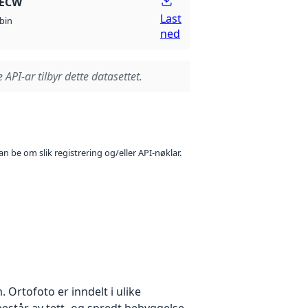
 ECW
Last
bin
ned
 API-ar tilbyr dette datasettet.
n be om slik registrering og/eller API-nøklar.
Ortofoto er inndelt i ulike
estår av tett- og spredt bebyggelse