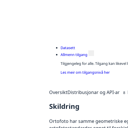
Datasett
Allmenn tilgang
Tilgjengeleg for alle. Tilgang kan likeve
Les meir om tilgangsnivå her
Oversikt
Distribusjonar og API-ar
8
Skildring
Ortofoto har samme geometriske egen
ortofotostandarder egnet til forskj