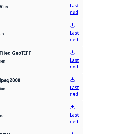
Last
bin
ff
ned
Last
bin
ned
Tiled GeoTIFF
Last
bin
ned
Jpeg2000
Last
bin
ned
Last
ng
ned