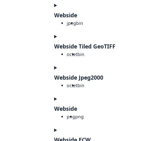
Webside
jpeg
bin
Webside Tiled GeoTIFF
octet
bin
Webside Jpeg2000
octet
bin
Webside
png
png
Webside ECW