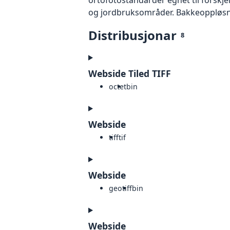
og jordbruksområder. Bakkeoppløsnin
Distribusjonar
8
Webside Tiled TIFF
octet
bin
Webside
tiff
tif
Webside
geotiff
bin
Webside