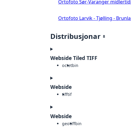
Ortofoto Sør-Varanger midlertid
Ortofoto Larvik - Tjølling - Brunl
Distribusjonar
8
Webside Tiled TIFF
octet
bin
Webside
tiff
tif
Webside
geotiff
bin