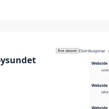
Distribusjonar
Bruk datasett
øysundet
Webside 
octet
Webside
tif
tiff
Webside