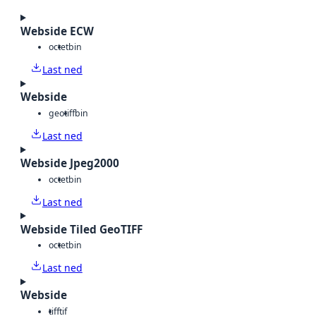
Webside ECW
octet
bin
Last ned
Webside
geotiff
bin
Last ned
Webside Jpeg2000
octet
bin
Last ned
Webside Tiled GeoTIFF
octet
bin
Last ned
Webside
tiff
tif