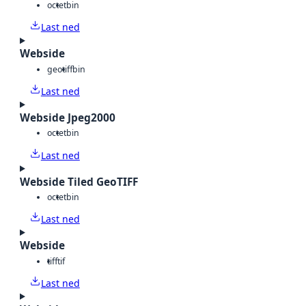
octet
bin
Last ned
Webside
geotiff
bin
Last ned
Webside Jpeg2000
octet
bin
Last ned
Webside Tiled GeoTIFF
octet
bin
Last ned
Webside
tiff
tif
Last ned