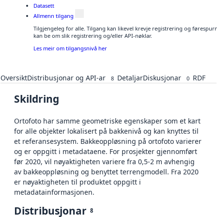
Datasett
Allmenn tilgang
Tilgjengeleg for alle. Tilgang kan likevel krevje registrering og førespu
kan be om slik registrering og/eller API-nøklar.
Les meir om tilgangsnivå her
Oversikt
Distribusjonar og API-ar
Detaljar
Diskusjonar
RDF
8
0
Skildring
Ortofoto har samme geometriske egenskaper som et kart
for alle objekter lokalisert på bakkenivå og kan knyttes til
et referansesystem. Bakkeoppløsning på ortofoto varierer
og er oppgitt i metadataene. For prosjekter gjennomført
før 2020, vil nøyaktigheten variere fra 0,5-2 m avhengig
av bakkeoppløsning og benyttet terrengmodell. Fra 2020
er nøyaktigheten til produktet oppgitt i
metadatainformasjonen.
Distribusjonar
8