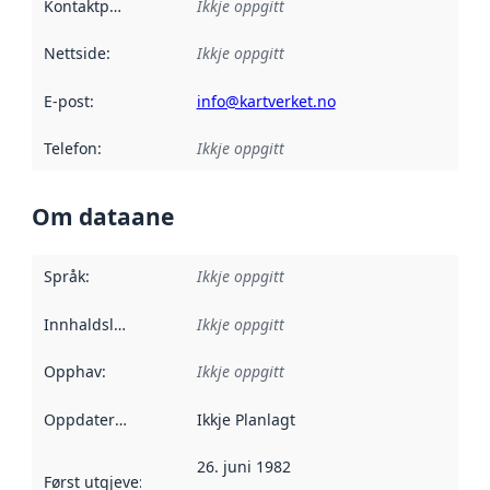
Kontaktpunkt
:
Ikkje oppgitt
Nettside
:
Ikkje oppgitt
E-post
:
info@kartverket.no
Telefon
:
Ikkje oppgitt
Om dataane
Språk
:
Ikkje oppgitt
Innhaldsleverandørar
Ikkje oppgitt
:
Opphav
:
Ikkje oppgitt
Oppdateringsfrekvens
Ikkje Planlagt
:
26. juni 1982
Først utgjeve
:
Denne datoen seier når dataa i dette datasettet 