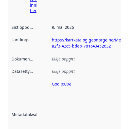
innhenting
her
Sist oppdatert
:
9. mai 2026
Landingsside
:
https://kartkatalog.geonorge.no/Metad
a2f3-42c5-bdeb-781c43452632
Dokumentasjon
:
Ikkje oppgitt
Datasettype
:
Ikkje oppgitt
God (60%)
Metadatakvalitet
er ein indikator
på kor godt
datasettene er
beskrive ved
Metadatakvalitet
:
hjelp av
metadata.