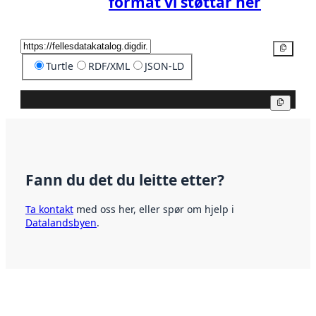
format vi støttar her
Kopier
Turtle
RDF/XML
JSON-LD
Kopier
Fann du det du leitte etter?
Ta kontakt
med oss her, eller spør om hjelp i
Datalandsbyen
.