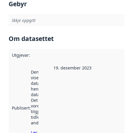
Gebyr
Ikkje oppgitt
Om datasettet
Utgjevar
:
19. desember 2023
Denne datoen
viser når
datasettet vart
henta inn av
data.norge.no.
Det kan ha
vore
Publisert
:
tilgjengeleg
tidlegare
andre stader.
Les meir om