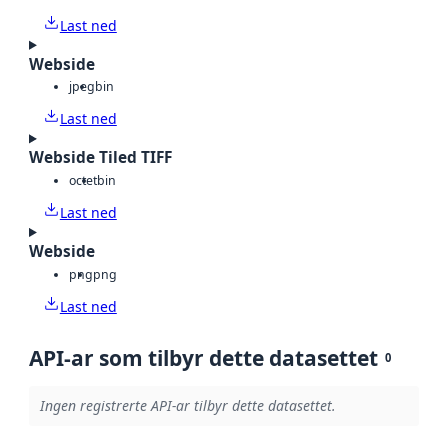
Last ned
Webside
jpeg
bin
Last ned
Webside Tiled TIFF
octet
bin
Last ned
Webside
png
png
Last ned
API-ar som tilbyr dette datasettet
0
Ingen registrerte API-ar tilbyr dette datasettet.