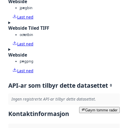
Webside
jpeg
bin
Last ned
Webside Tiled TIFF
octet
bin
Last ned
Webside
png
png
Last ned
API-ar som tilbyr dette datasettet
0
Ingen registrerte API-ar tilbyr dette datasettet.
Gøym tomme rader
Kontaktinformasjon