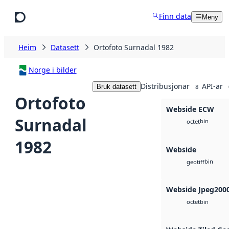
Hopp til hovudinnhald
Finn data
Meny
Heim
Datasett
Ortofoto Surnadal 1982
Norge i bilder
Distribusjonar
API-ar
Bruk datasett
8
Ortofoto
Webside ECW
Surnadal
bin
octet
1982
Webside
bin
geotiff
Webside Jpeg200
bin
octet