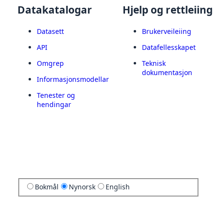
Datakatalogar
Hjelp og rettleiing
Datasett
Brukerveileiing
API
Datafellesskapet
Omgrep
Teknisk
dokumentasjon
Informasjonsmodellar
Tenester og
hendingar
Bokmål
Nynorsk
English