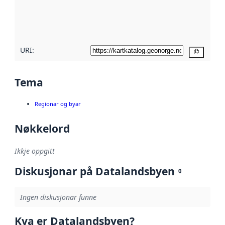
Les meir om
metadatakvalitet
her
URI:
Kopier
Tema
Regionar og byar
Nøkkelord
Ikkje oppgitt
Diskusjonar på Datalandsbyen
0
Ingen diskusjonar funne
Kva er Datalandsbyen?