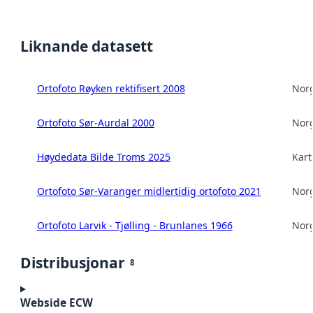
Liknande datasett
Ortofoto Røyken rektifisert 2008
Norg
Ortofoto Sør-Aurdal 2000
Norg
Høydedata Bilde Troms 2025
Kart
Ortofoto Sør-Varanger midlertidig ortofoto 2021
Norg
Ortofoto Larvik - Tjølling - Brunlanes 1966
Norg
Distribusjonar
8
Webside ECW