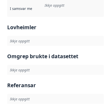
Ikkje oppgitt
I samsvar med
:
Referanse til ei implementeringsregel eller an
Lovheimler
Ikkje oppgitt
Omgrep brukte i datasettet
Ikkje oppgitt
Referansar
Ikkje oppgitt