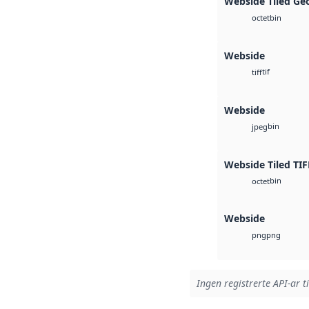
Webside Tiled Ge
bin
octet
Webside
tif
tiff
Webside
bin
jpeg
Webside Tiled TIF
bin
octet
Webside
png
png
Ingen registrerte API-ar t