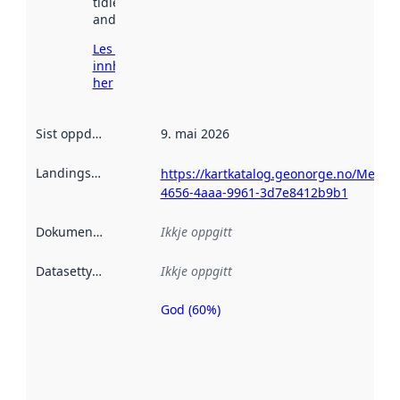
tidlegare
andre stader.
Les meir om
innhenting
her
Sist oppdatert
:
9. mai 2026
Landingsside
:
https://kartkatalog.geonorge.no/Metad
4656-4aaa-9961-3d7e8412b9b1
Dokumentasjon
:
Ikkje oppgitt
Datasettype
:
Ikkje oppgitt
God (60%)
Metadatakvalitet
er ein indikator
på kor godt
datasettene er
beskrive ved