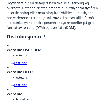
Høydedata gir en detaljert beskrivelse av terreng og
overflate. Dataene er etablert som punktskyer fra flybåren
laserskanning eller matching fra flybilder. Punktskyene
har varierende tetthet (punkt/m2 ) tilpasset ulike formål.
Fra punktskyene er det generert høydemodeller på grid-
format av terreng (DTM) og overflate (DOM).
Distribusjonar
5
Webside USGS DEM
octet
bin
Last ned
Webside DTED
octet
bin
Last ned
Webside
laz
vnd.laszip