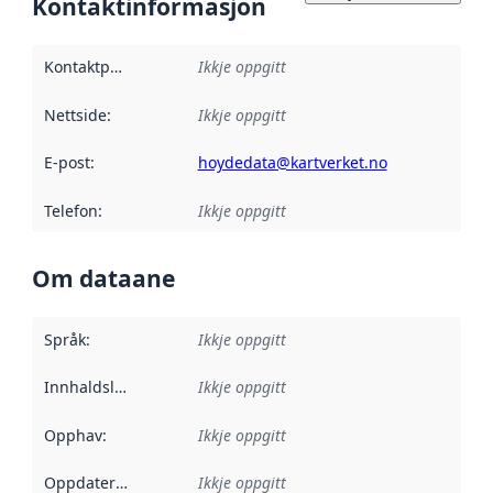
Kontaktinformasjon
Kontaktpunkt
:
Ikkje oppgitt
Nettside
:
Ikkje oppgitt
E-post
:
hoydedata@kartverket.no
Telefon
:
Ikkje oppgitt
Om dataane
Språk
:
Ikkje oppgitt
Innhaldsleverandørar
Ikkje oppgitt
:
Opphav
:
Ikkje oppgitt
Oppdateringsfrekvens
Ikkje oppgitt
: