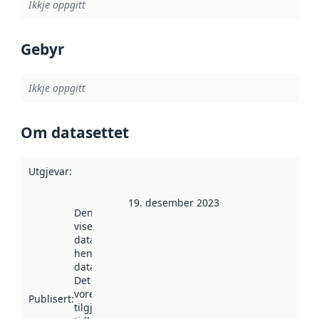
Ikkje oppgitt
Gebyr
Ikkje oppgitt
Om datasettet
Utgjevar
:
19. desember 2023
Denne datoen
viser når
datasettet vart
henta inn av
data.norge.no.
Det kan ha
vore
Publisert
:
tilgjengeleg