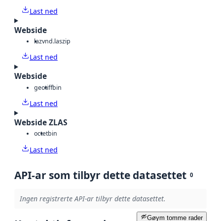
Last ned
Webside
laz
vnd.laszip
Last ned
Webside
geotiff
bin
Last ned
Webside ZLAS
octet
bin
Last ned
API-ar som tilbyr dette datasettet
0
Ingen registrerte API-ar tilbyr dette datasettet.
Gøym tomme rader