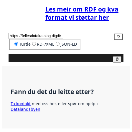
Les meir om RDF og kva
format vi støttar her
Kopier
Turtle
RDF/XML
JSON-LD
Kopier
Fann du det du leitte etter?
Ta kontakt
med oss her, eller spør om hjelp i
Datalandsbyen
.