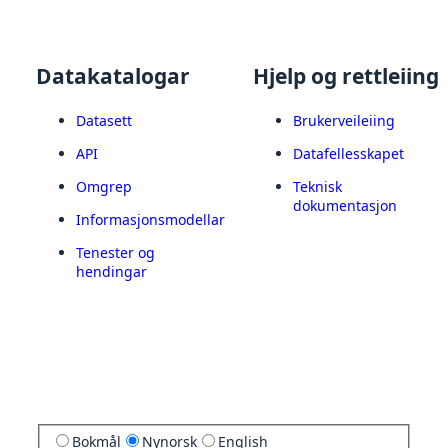
Datakatalogar
Hjelp og rettleiing
Datasett
Brukerveileiing
API
Datafellesskapet
Omgrep
Teknisk
dokumentasjon
Informasjonsmodellar
Tenester og
hendingar
Bokmål
Nynorsk
English