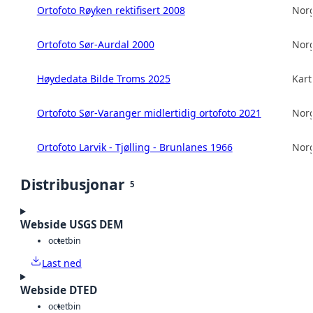
Ortofoto Røyken rektifisert 2008
Norg
Ortofoto Sør-Aurdal 2000
Norg
Høydedata Bilde Troms 2025
Kart
Ortofoto Sør-Varanger midlertidig ortofoto 2021
Norg
Ortofoto Larvik - Tjølling - Brunlanes 1966
Norg
Distribusjonar
5
Webside USGS DEM
octet
bin
Last ned
Webside DTED
octet
bin