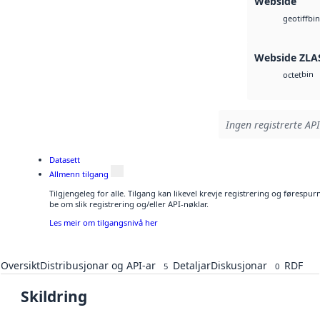
Webside
bin
geotiff
Webside ZLA
bin
octet
Ingen registrerte API
Datasett
Allmenn tilgang
Tilgjengeleg for alle. Tilgang kan likevel krevje registrering og førespu
be om slik registrering og/eller API-nøklar.
Les meir om tilgangsnivå her
Oversikt
Distribusjonar og API-ar
Detaljar
Diskusjonar
RDF
5
0
Skildring