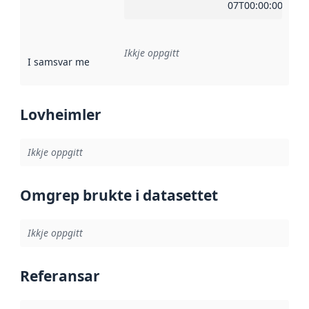
07T00:00:00Z
Ikkje oppgitt
I samsvar med
:
Referanse til ei implementeringsregel eller an
Lovheimler
Ikkje oppgitt
Omgrep brukte i datasettet
Ikkje oppgitt
Referansar