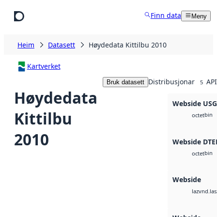
Hopp til hovudinnhald
Finn data
Meny
Heim
Datasett
Høydedata Kittilbu 2010
Kartverket
Distribusjonar
API
Bruk datasett
5
Høydedata
Webside US
Kittilbu
bin
octet
2010
Webside DTE
bin
octet
Webside
vnd.las
laz