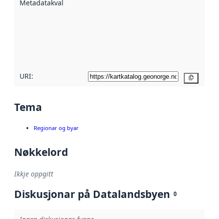
Metadatakvalitet
:
hjelp av
metadata.
Les meir om
metadatakvalitet
her
URI:
Kopier
Tema
Regionar og byar
Nøkkelord
Ikkje oppgitt
Diskusjonar på Datalandsbyen
0