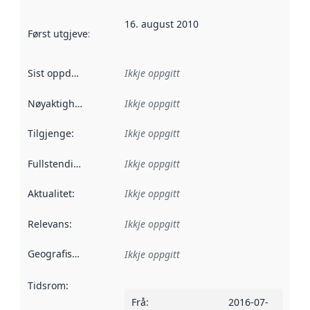
16. august 2010
Først utgjeve
:
Denne datoen seier når dataa i dette datasettet 
Sist oppdatert
:
Ikkje oppgitt
Nøyaktigheit
:
Ikkje oppgitt
Tilgjenge
:
Ikkje oppgitt
Fullstendigheit
:
Ikkje oppgitt
Aktualitet
:
Ikkje oppgitt
Relevans
:
Ikkje oppgitt
Geografisk område
:
Ikkje oppgitt
Tidsrom
:
Frå
:
2016-07-