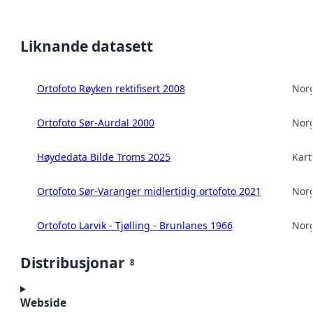
Liknande datasett
Ortofoto Røyken rektifisert 2008
Norg
Ortofoto Sør-Aurdal 2000
Norg
Høydedata Bilde Troms 2025
Kart
Ortofoto Sør-Varanger midlertidig ortofoto 2021
Norg
Ortofoto Larvik - Tjølling - Brunlanes 1966
Norg
Distribusjonar
8
Webside