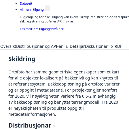
Datasett
Allmenn tilgang
Tilgjengeleg for alle. Tilgang kan likevel krevje registrering og føresp
slik registrering og/eller API-nøklar.
Les meir om tilgangsnivå her
Oversikt
Distribusjonar og API-ar
Detaljar
Diskusjonar
RDF
8
0
Skildring
Ortofoto har samme geometriske egenskaper som et kart
for alle objekter lokalisert på bakkenivå og kan knyttes til
et referansesystem. Bakkeoppløsning på ortofoto varierer
og er oppgitt i metadataene. For prosjekter gjennomført
før 2020, vil nøyaktigheten variere fra 0,5-2 m avhengig
av bakkeoppløsning og benyttet terrengmodell. Fra 2020
er nøyaktigheten til produktet oppgitt i
metadatainformasjonen.
Distribusjonar
8