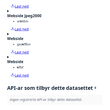
Last ned
Webside Jpeg2000
octet
bin
Last ned
Webside
geotiff
bin
Last ned
Webside
tiff
tif
Last ned
API-ar som tilbyr dette datasettet
0
Ingen registrerte API-ar tilbyr dette datasettet.