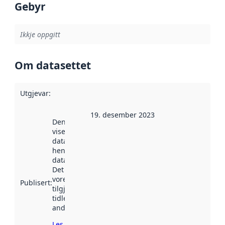
Gebyr
Ikkje oppgitt
Om datasettet
Utgjevar
:
19. desember 2023
Denne datoen
viser når
datasettet vart
henta inn av
data.norge.no.
Det kan ha
vore
Publisert
:
tilgjengeleg
tidlegare
andre stader.
Les meir om