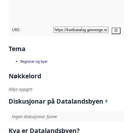
Les meir om
metadatakvalitet
her
URI:
Kopier
Tema
Regionar og byar
Nøkkelord
Ikkje oppgitt
Diskusjonar på Datalandsbyen
0
Ingen diskusjonar funne
Kva er Datalandsbyen?