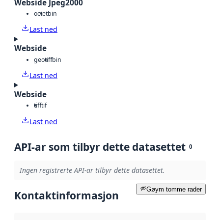
Webside Jpeg2000
octet
bin
Last ned
Webside
geotiff
bin
Last ned
Webside
tiff
tif
Last ned
API-ar som tilbyr dette datasettet
0
Ingen registrerte API-ar tilbyr dette datasettet.
Gøym tomme rader
Kontaktinformasjon