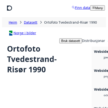
Hopp til hovudinnhald
Finn data
Meny
Heim
Datasett
Ortofoto Tvedestrand-Risør 1990
Norge i bilder
Distribusjonar
Bruk datasett
Ortofoto
Websid
Tvedestrand-
jpe
Risør 1990
Websid
pn
Webside 
oct