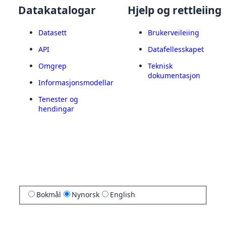
Datakatalogar
Hjelp og rettleiing
Datasett
Brukerveileiing
API
Datafellesskapet
Omgrep
Teknisk
dokumentasjon
Informasjonsmodellar
Tenester og
hendingar
Bokmål
Nynorsk
English