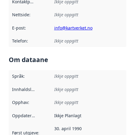
Kontaktpunkt
:
Ikkje oppgitt
Nettside
:
Ikkje oppgitt
E-post
:
info@kartverket.no
Telefon
:
Ikkje oppgitt
Om dataane
Språk
:
Ikkje oppgitt
Innhaldsleverandørar
Ikkje oppgitt
:
Opphav
:
Ikkje oppgitt
Oppdateringsfrekvens
Ikkje Planlagt
:
30. april 1990
Først utgjeve
:
Denne datoen seier når dataa i dette datasettet 