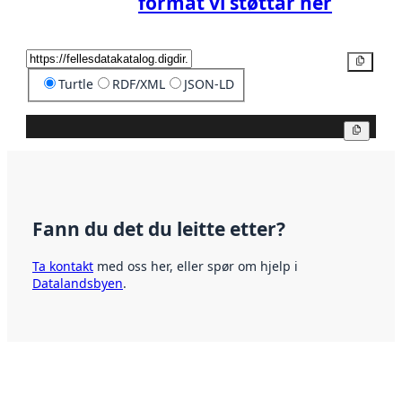
format vi støttar her
Kopier
Turtle
RDF/XML
JSON-LD
Kopier
Fann du det du leitte etter?
Ta kontakt
med oss her, eller spør om hjelp i
Datalandsbyen
.