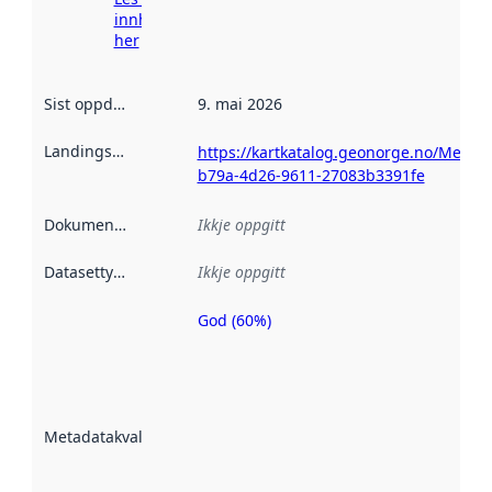
innhenting
her
Sist oppdatert
:
9. mai 2026
Landingsside
:
https://kartkatalog.geonorge.no/Metad
b79a-4d26-9611-27083b3391fe
Dokumentasjon
:
Ikkje oppgitt
Datasettype
:
Ikkje oppgitt
God (60%)
Metadatakvalitet
er ein indikator
på kor godt
datasettene er
beskrive ved
Metadatakvalitet
:
hjelp av
metadata.