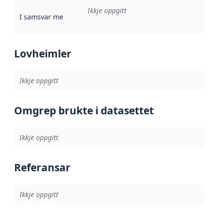
Ikkje oppgitt
I samsvar med
:
Referanse til ei implementeringsregel eller an
Lovheimler
Ikkje oppgitt
Omgrep brukte i datasettet
Ikkje oppgitt
Referansar
Ikkje oppgitt