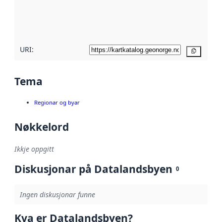
Les meir om
metadatakvalitet
her
URI:
Kopier
Tema
Regionar og byar
Nøkkelord
Ikkje oppgitt
Diskusjonar på Datalandsbyen
0
Ingen diskusjonar funne
Kva er Datalandsbyen?