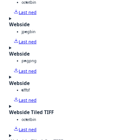
octet
bin
Last ned
Webside
jpeg
bin
Last ned
Webside
png
png
Last ned
Webside
tiff
tif
Last ned
Webside Tiled TIFF
octet
bin
Last ned