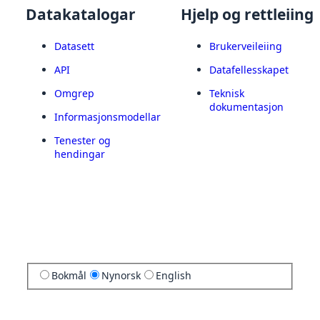
Datakatalogar
Hjelp og rettleiing
Datasett
Brukerveileiing
API
Datafellesskapet
Omgrep
Teknisk
dokumentasjon
Informasjonsmodellar
Tenester og
hendingar
Bokmål
Nynorsk
English