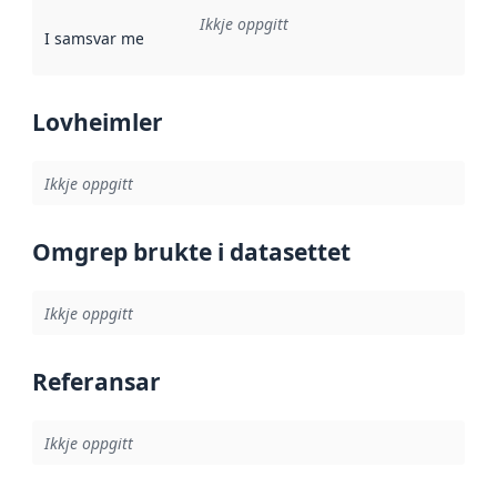
Ikkje oppgitt
I samsvar med
:
Referanse til ei implementeringsregel eller an
Lovheimler
Ikkje oppgitt
Omgrep brukte i datasettet
Ikkje oppgitt
Referansar
Ikkje oppgitt