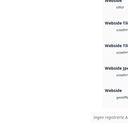
Webside
tif
tiff
Webside Til
bi
octet
Webside Ti
bi
octet
Webside Jp
bi
octet
Webside
b
geotiff
Ingen registrerte AP