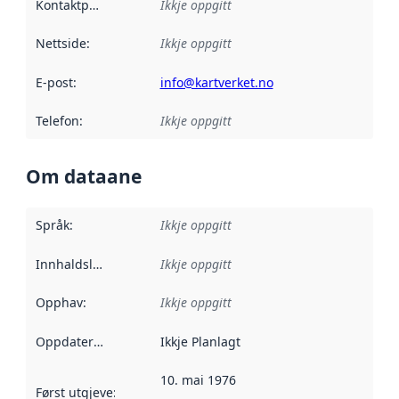
Kontaktpunkt
:
Ikkje oppgitt
Nettside
:
Ikkje oppgitt
E-post
:
info@kartverket.no
Telefon
:
Ikkje oppgitt
Om dataane
Språk
:
Ikkje oppgitt
Innhaldsleverandørar
Ikkje oppgitt
:
Opphav
:
Ikkje oppgitt
Oppdateringsfrekvens
Ikkje Planlagt
:
10. mai 1976
Først utgjeve
:
Denne datoen seier når dataa i dette datasettet 