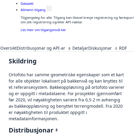
Datasett
Allmenn tilgang
Tilgjengeleg for alle. Tilgang kan likevel krevje registrering og føresp
om slik registrering og/eller API-nøklar.
Les meir om tilgangsnivå her
Oversikt
Distribusjonar og API-ar
Detaljar
Diskusjonar
RDF
8
0
Skildring
Ortofoto har samme geometriske egenskaper som et kart
for alle objekter lokalisert på bakkenivå og kan knyttes til
et referansesystem. Bakkeoppløsning på ortofoto varierer
og er oppgitt i metadataene. For prosjekter gjennomført
før 2020, vil nøyaktigheten variere fra 0,5-2 m avhengig
av bakkeoppløsning og benyttet terrengmodell. Fra 2020
er nøyaktigheten til produktet oppgitt i
metadatainformasjonen.
Distribusjonar
8