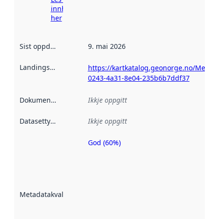
innhenting
her
Sist oppdatert
:
9. mai 2026
Landingsside
:
https://kartkatalog.geonorge.no/Metad
0243-4a31-8e04-235b6b7ddf37
Dokumentasjon
:
Ikkje oppgitt
Datasettype
:
Ikkje oppgitt
God (60%)
Metadatakvalitet
er ein indikator
på kor godt
datasettene er
beskrive ved
Metadatakvalitet
:
hjelp av
metadata.