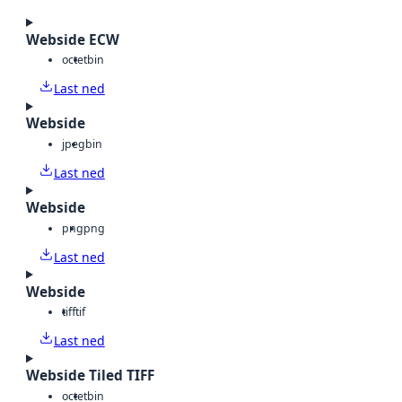
Webside ECW
octet
bin
Last ned
Webside
jpeg
bin
Last ned
Webside
png
png
Last ned
Webside
tiff
tif
Last ned
Webside Tiled TIFF
octet
bin