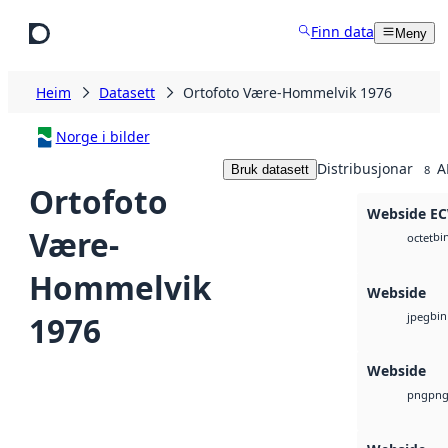
Hopp til hovudinnhald
Finn data
Meny
Heim
Datasett
Ortofoto Være-Hommelvik 1976
Norge i bilder
Distribusjonar
A
Bruk datasett
8
Ortofoto
Webside E
Være-
bi
octet
Hommelvik
Webside
bin
1976
jpeg
Webside
pn
png