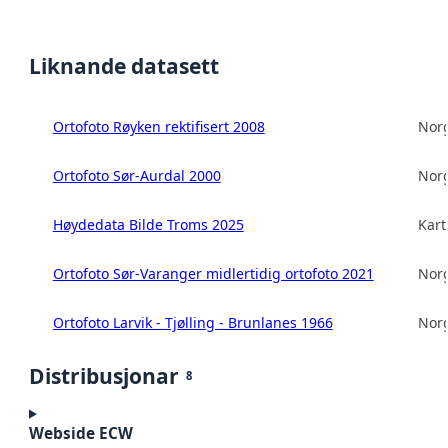
Liknande datasett
Ortofoto Røyken rektifisert 2008
Norg
Ortofoto Sør-Aurdal 2000
Norg
Høydedata Bilde Troms 2025
Kart
Ortofoto Sør-Varanger midlertidig ortofoto 2021
Norg
Ortofoto Larvik - Tjølling - Brunlanes 1966
Norg
Distribusjonar
8
Webside ECW