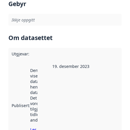
Gebyr
Ikkje oppgitt
Om datasettet
Utgjevar
:
19. desember 2023
Denne datoen
viser når
datasettet vart
henta inn av
data.norge.no.
Det kan ha
vore
Publisert
:
tilgjengeleg
tidlegare
andre stader.
Les meir om