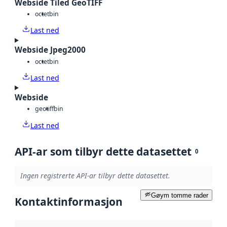
Webside Tiled GeoTIFF
octet
bin
Last ned
Webside Jpeg2000
octet
bin
Last ned
Webside
geotiff
bin
Last ned
API-ar som tilbyr dette datasettet
0
Ingen registrerte API-ar tilbyr dette datasettet.
Gøym tomme rader
Kontaktinformasjon