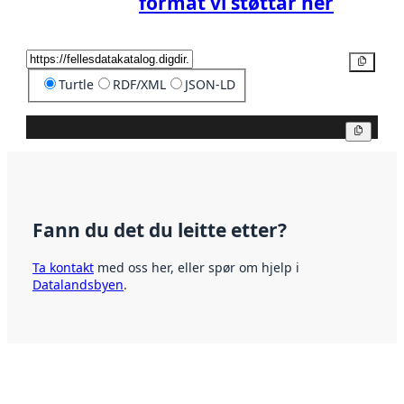
format vi støttar her
Kopier
Turtle
RDF/XML
JSON-LD
Kopier
Fann du det du leitte etter?
Ta kontakt
med oss her, eller spør om hjelp i
Datalandsbyen
.