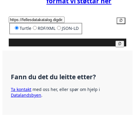
format vi støttar her
Kopier
Turtle
RDF/XML
JSON-LD
Kopier
Fann du det du leitte etter?
Ta kontakt
med oss her, eller spør om hjelp i
Datalandsbyen
.