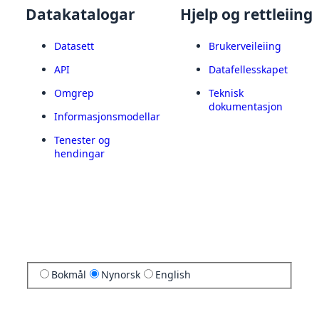
Datakatalogar
Hjelp og rettleiing
Datasett
Brukerveileiing
API
Datafellesskapet
Omgrep
Teknisk
dokumentasjon
Informasjonsmodellar
Tenester og
hendingar
Bokmål
Nynorsk
English