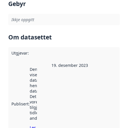
Gebyr
Ikkje oppgitt
Om datasettet
Utgjevar
:
19. desember 2023
Denne datoen
viser når
datasettet vart
henta inn av
data.norge.no.
Det kan ha
vore
Publisert
:
tilgjengeleg
tidlegare
andre stader.
Les meir om