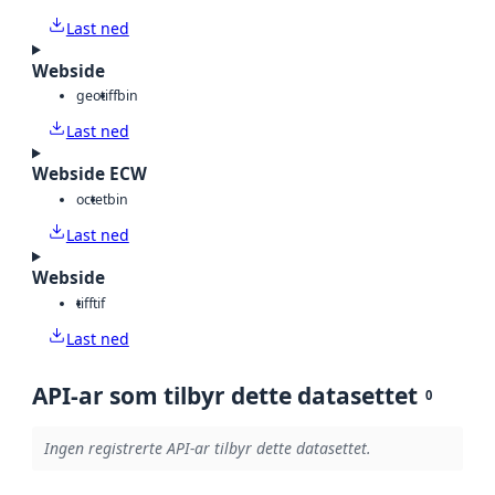
Last ned
Webside
geotiff
bin
Last ned
Webside ECW
octet
bin
Last ned
Webside
tiff
tif
Last ned
API-ar som tilbyr dette datasettet
0
Ingen registrerte API-ar tilbyr dette datasettet.