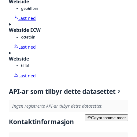
Webside
geotiff
bin
Last ned
Webside ECW
octet
bin
Last ned
Webside
tiff
tif
Last ned
API-ar som tilbyr dette datasettet
0
Ingen registrerte API-ar tilbyr dette datasettet.
Gøym tomme rader
Kontaktinformasjon