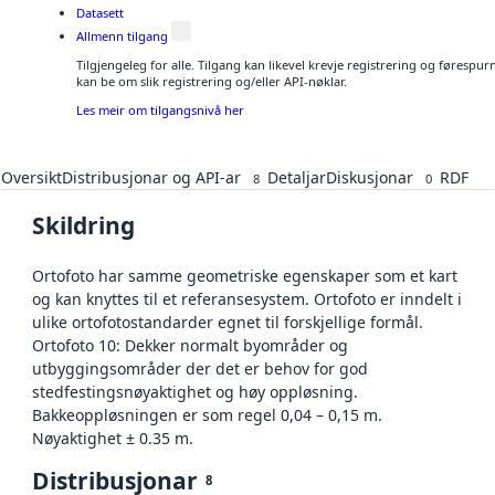
Datasett
Allmenn tilgang
Tilgjengeleg for alle. Tilgang kan likevel krevje registrering og førespu
kan be om slik registrering og/eller API-nøklar.
Les meir om tilgangsnivå her
Oversikt
Distribusjonar og API-ar
Detaljar
Diskusjonar
RDF
8
0
Skildring
Ortofoto har samme geometriske egenskaper som et kart
og kan knyttes til et referansesystem. Ortofoto er inndelt i
ulike ortofotostandarder egnet til forskjellige formål.
Ortofoto 10: Dekker normalt byområder og
utbyggingsområder der det er behov for god
stedfestingsnøyaktighet og høy oppløsning.
Bakkeoppløsningen er som regel 0,04 – 0,15 m.
Nøyaktighet ± 0.35 m.
Distribusjonar
8