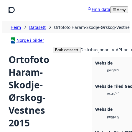
Hopp til hovudinnhald
Finn data
Meny
Heim
Datasett
Ortofoto Haram-Skodje-Ørskog-Vestnes
Norge i bilder
Distribusjonar
API-ar
Bruk datasett
8
Ortofoto
Webside
Haram-
bin
jpeg
Skodje-
Webside Tiled Ge
bin
Ørskog-
octet
Vestnes
Webside
png
png
2015