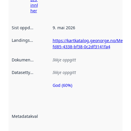
innhenting
her
Sist oppdatert
:
9. mai 2026
Landingsside
:
https://kartkatalog.geonorge.no/Metad
fd85-4338-bf38-0c2df3141fa4
Dokumentasjon
:
Ikkje oppgitt
Datasettype
:
Ikkje oppgitt
God (60%)
Metadatakvalitet
er ein indikator
på kor godt
datasettene er
beskrive ved
Metadatakvalitet
:
hjelp av
metadata.