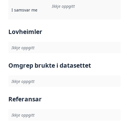
Ikkje oppgitt
I samsvar med
:
Referanse til ei implementeringsregel eller an
Lovheimler
Ikkje oppgitt
Omgrep brukte i datasettet
Ikkje oppgitt
Referansar
Ikkje oppgitt