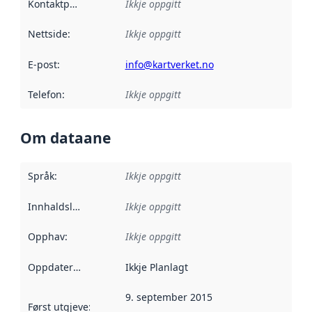
Kontaktpunkt
:
Ikkje oppgitt
Nettside
:
Ikkje oppgitt
E-post
:
info@kartverket.no
Telefon
:
Ikkje oppgitt
Om dataane
Språk
:
Ikkje oppgitt
Innhaldsleverandørar
Ikkje oppgitt
:
Opphav
:
Ikkje oppgitt
Oppdateringsfrekvens
Ikkje Planlagt
:
9. september 2015
Først utgjeve
:
Denne datoen seier når dataa i dette datasettet 