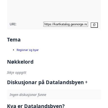
Les meir om
metadatakvalitet
her
URI:
Kopier
Tema
Regionar og byar
Nøkkelord
Ikkje oppgitt
Diskusjonar på Datalandsbyen
0
Ingen diskusjonar funne
Kva er Datalandsbyen?