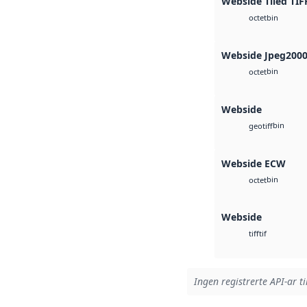
Webside Tiled TIF
bin
octet
Webside Jpeg200
bin
octet
Webside
bin
geotiff
Webside ECW
bin
octet
Webside
tif
tiff
Ingen registrerte API-ar ti