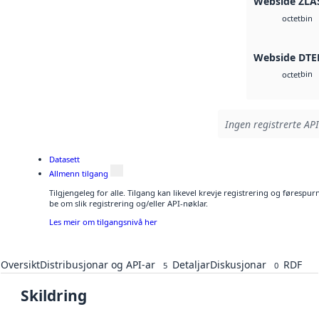
Webside ZLA
bin
octet
Webside DTE
bin
octet
Ingen registrerte API
Datasett
Allmenn tilgang
Tilgjengeleg for alle. Tilgang kan likevel krevje registrering og førespu
be om slik registrering og/eller API-nøklar.
Les meir om tilgangsnivå her
Oversikt
Distribusjonar og API-ar
Detaljar
Diskusjonar
RDF
5
0
Skildring