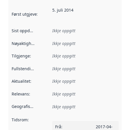
5. juli 2014
Først utgjeve
:
Denne datoen seier når dataa i dette datasettet 
Sist oppdatert
:
Ikkje oppgitt
Nøyaktigheit
:
Ikkje oppgitt
Tilgjenge
:
Ikkje oppgitt
Fullstendigheit
:
Ikkje oppgitt
Aktualitet
:
Ikkje oppgitt
Relevans
:
Ikkje oppgitt
Geografisk område
:
Ikkje oppgitt
Tidsrom
:
Frå
:
2017-04-