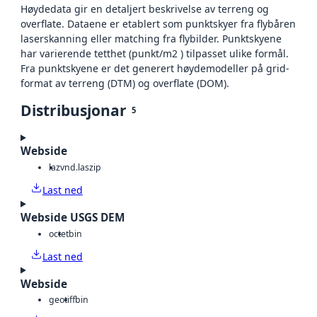
Høydedata gir en detaljert beskrivelse av terreng og
overflate. Dataene er etablert som punktskyer fra flybåren
laserskanning eller matching fra flybilder. Punktskyene
har varierende tetthet (punkt/m2 ) tilpasset ulike formål.
Fra punktskyene er det generert høydemodeller på grid-
format av terreng (DTM) og overflate (DOM).
Distribusjonar
5
Webside
laz
vnd.laszip
Last ned
Webside USGS DEM
octet
bin
Last ned
Webside
geotiff
bin