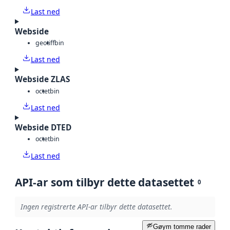
Last ned
Webside
geotiff
bin
Last ned
Webside ZLAS
octet
bin
Last ned
Webside DTED
octet
bin
Last ned
API-ar som tilbyr dette datasettet
0
Ingen registrerte API-ar tilbyr dette datasettet.
Gøym tomme rader