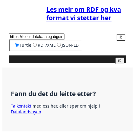
Les meir om RDF og kva
format vi støttar her
Kopier
Turtle
RDF/XML
JSON-LD
Kopier
Fann du det du leitte etter?
Ta kontakt
med oss her, eller spør om hjelp i
Datalandsbyen
.