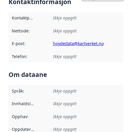
Kontaktinformasjon
Kontaktpunkt
:
Ikkje oppgitt
Nettside
:
Ikkje oppgitt
E-post
:
hoydedata@kartverket.no
Telefon
:
Ikkje oppgitt
Om dataane
Språk
:
Ikkje oppgitt
Innhaldsleverandørar
Ikkje oppgitt
:
Opphav
:
Ikkje oppgitt
Oppdateringsfrekvens
Ikkje oppgitt
: