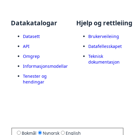
Datakatalogar
Hjelp og rettleiing
Datasett
Brukerveileiing
API
Datafellesskapet
Omgrep
Teknisk
dokumentasjon
Informasjonsmodellar
Tenester og
hendingar
Bokmål
Nynorsk
English