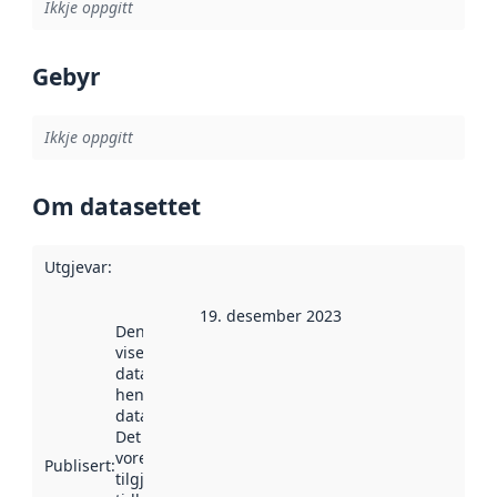
Ikkje oppgitt
Gebyr
Ikkje oppgitt
Om datasettet
Utgjevar
:
19. desember 2023
Denne datoen
viser når
datasettet vart
henta inn av
data.norge.no.
Det kan ha
vore
Publisert
:
tilgjengeleg