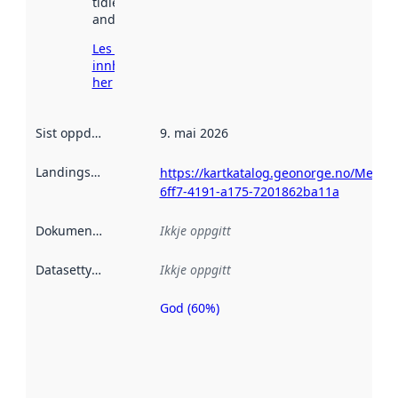
tidlegare
andre stader.
Les meir om
innhenting
her
Sist oppdatert
:
9. mai 2026
Landingsside
:
https://kartkatalog.geonorge.no/Metad
6ff7-4191-a175-7201862ba11a
Dokumentasjon
:
Ikkje oppgitt
Datasettype
:
Ikkje oppgitt
God (60%)
Metadatakvalitet
er ein indikator
på kor godt
datasettene er
beskrive ved