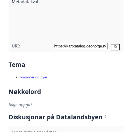
Metadatakvalitet
:
hjelp av
metadata.
Les meir om
metadatakvalitet
her
URI:
Kopier
Tema
Regionar og byar
Nøkkelord
Ikkje oppgitt
Diskusjonar på Datalandsbyen
0