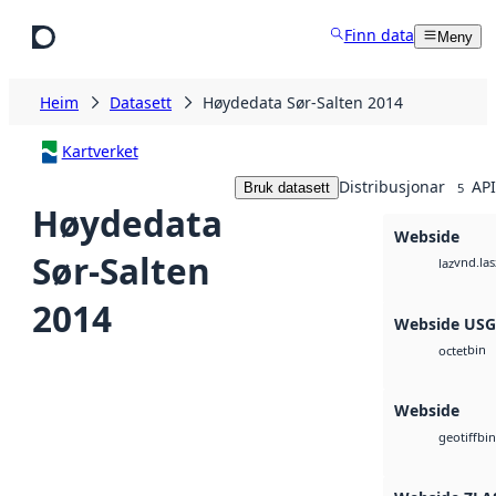
Hopp til hovudinnhald
Finn data
Meny
Heim
Datasett
Høydedata Sør-Salten 2014
Kartverket
Distribusjonar
API
Bruk datasett
5
Høydedata
Webside
Sør-Salten
vnd.las
laz
2014
Webside US
bin
octet
Webside
bin
geotiff