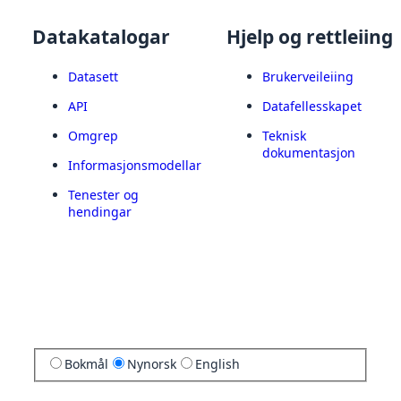
Datakatalogar
Hjelp og rettleiing
Datasett
Brukerveileiing
API
Datafellesskapet
Omgrep
Teknisk
dokumentasjon
Informasjonsmodellar
Tenester og
hendingar
Bokmål
Nynorsk
English