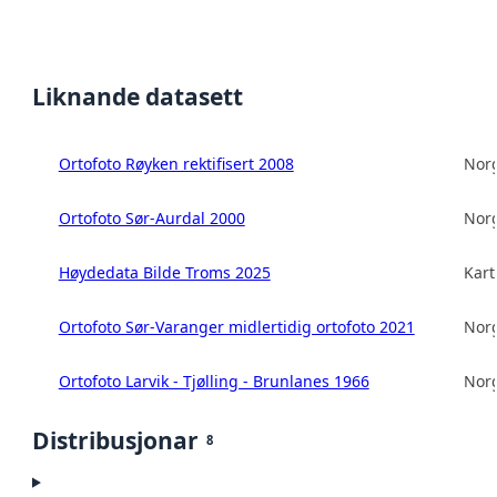
Liknande datasett
Ortofoto Røyken rektifisert 2008
Norg
Ortofoto Sør-Aurdal 2000
Norg
Høydedata Bilde Troms 2025
Kart
Ortofoto Sør-Varanger midlertidig ortofoto 2021
Norg
Ortofoto Larvik - Tjølling - Brunlanes 1966
Norg
Distribusjonar
8