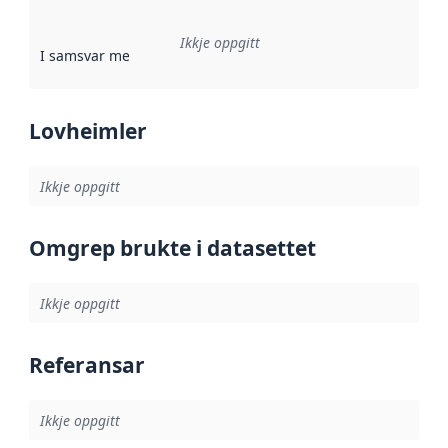
Ikkje oppgitt
I samsvar med
:
Referanse til ei implementeringsregel eller an
Lovheimler
Ikkje oppgitt
Omgrep brukte i datasettet
Ikkje oppgitt
Referansar
Ikkje oppgitt