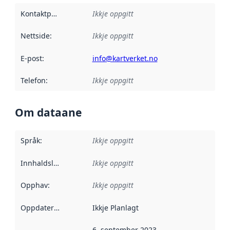
Kontaktpunkt
:
Ikkje oppgitt
Nettside
:
Ikkje oppgitt
E-post
:
info@kartverket.no
Telefon
:
Ikkje oppgitt
Om dataane
Språk
:
Ikkje oppgitt
Innhaldsleverandørar
Ikkje oppgitt
:
Opphav
:
Ikkje oppgitt
Oppdateringsfrekvens
Ikkje Planlagt
:
6. september 2023