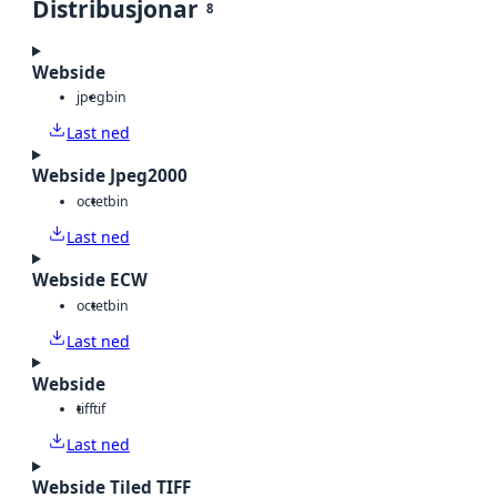
Distribusjonar
8
Webside
jpeg
bin
Last ned
Webside Jpeg2000
octet
bin
Last ned
Webside ECW
octet
bin
Last ned
Webside
tiff
tif
Last ned
Webside Tiled TIFF