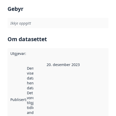
Gebyr
Ikkje oppgitt
Om datasettet
Utgjevar
:
20. desember 2023
Denne datoen
viser når
datasettet vart
henta inn av
data.norge.no.
Det kan ha
vore
Publisert
:
tilgjengeleg
tidlegare
andre stader.