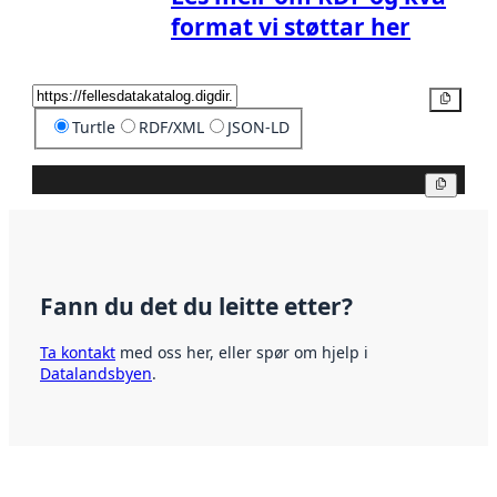
format vi støttar her
Kopier
Turtle
RDF/XML
JSON-LD
Kopier
Fann du det du leitte etter?
Ta kontakt
med oss her, eller spør om hjelp i
Datalandsbyen
.