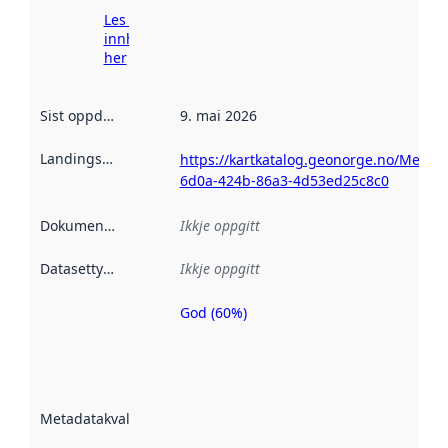
Les meir om
innhenting
her
Sist oppdatert
:
9. mai 2026
Landingsside
:
https://kartkatalog.geonorge.no/Metad
6d0a-424b-86a3-4d53ed25c8c0
Dokumentasjon
:
Ikkje oppgitt
Datasettype
:
Ikkje oppgitt
God (60%)
Metadatakvalitet
er ein indikator
på kor godt
datasettene er
beskrive ved
Metadatakvalitet
:
hjelp av
metadata.