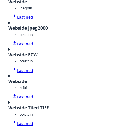
Webside
jpeg
bin
Last ned
Webside Jpeg2000
octet
bin
Last ned
Webside ECW
octet
bin
Last ned
Webside
tiff
tif
Last ned
Webside Tiled TIFF
octet
bin
Last ned