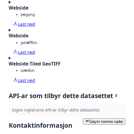
Webside
png
png
Last ned
Webside
geotiff
bin
Last ned
Webside Tiled GeoTIFF
octet
bin
Last ned
API-ar som tilbyr dette datasettet
0
Ingen registrerte API-ar tilbyr dette datasettet.
Gøym tomme rader
Kontaktinformasjon