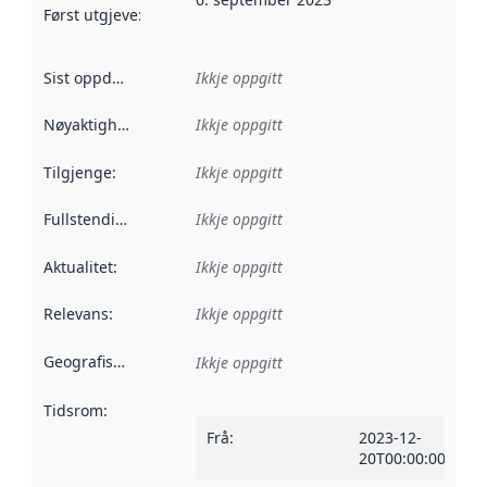
Først utgjeve
:
Denne datoen seier når dataa i dette datasettet 
Sist oppdatert
:
Ikkje oppgitt
Nøyaktigheit
:
Ikkje oppgitt
Tilgjenge
:
Ikkje oppgitt
Fullstendigheit
:
Ikkje oppgitt
Aktualitet
:
Ikkje oppgitt
Relevans
:
Ikkje oppgitt
Geografisk område
:
Ikkje oppgitt
Tidsrom
:
Frå
:
2023-12-
20T00:00:00Z