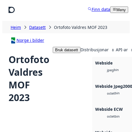
Hopp til hovudinnhald
Finn data
Meny
Heim
Datasett
Ortofoto Valdres MOF 2023
Norge i bilder
Distribusjonar
API-ar
Bruk datasett
8
Ortofoto
Webside
Valdres
bin
jpeg
MOF
Webside Jpeg200
bin
2023
octet
Webside ECW
bin
octet