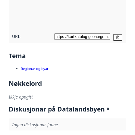
Les meir om
metadatakvalitet
her
URI:
Kopier
Tema
Regionar og byar
Nøkkelord
Ikkje oppgitt
Diskusjonar på Datalandsbyen
0
Ingen diskusjonar funne