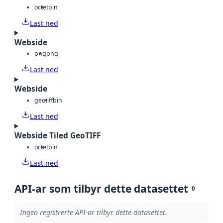
octet
bin
Last ned
Webside
png
png
Last ned
Webside
geotiff
bin
Last ned
Webside Tiled GeoTIFF
octet
bin
Last ned
API-ar som tilbyr dette datasettet
0
Ingen registrerte API-ar tilbyr dette datasettet.