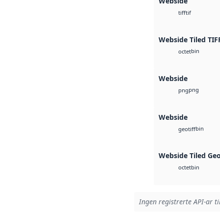
Webside
tif
tiff
Webside Tiled TIF
bin
octet
Webside
png
png
Webside
bin
geotiff
Webside Tiled Ge
bin
octet
Ingen registrerte API-ar ti