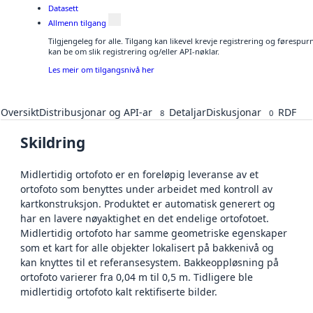
Datasett
Allmenn tilgang
Tilgjengeleg for alle. Tilgang kan likevel krevje registrering og førespu
kan be om slik registrering og/eller API-nøklar.
Les meir om tilgangsnivå her
Oversikt
Distribusjonar og API-ar
Detaljar
Diskusjonar
RDF
8
0
Skildring
Midlertidig ortofoto er en foreløpig leveranse av et
ortofoto som benyttes under arbeidet med kontroll av
kartkonstruksjon. Produktet er automatisk generert og
har en lavere nøyaktighet en det endelige ortofotoet.
Midlertidig ortofoto har samme geometriske egenskaper
som et kart for alle objekter lokalisert på bakkenivå og
kan knyttes til et referansesystem. Bakkeoppløsning på
ortofoto varierer fra 0,04 m til 0,5 m. Tidligere ble
midlertidig ortofoto kalt rektifiserte bilder.