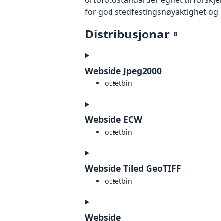
for god stedfestingsnøyaktighet og 
Distribusjonar
8
Webside Jpeg2000
octet
bin
Webside ECW
octet
bin
Webside Tiled GeoTIFF
octet
bin
Webside