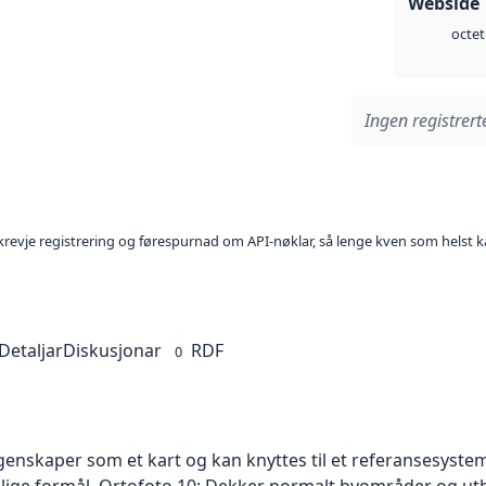
Webside 
octet
Ingen registrerte
l krevje registrering og førespurnad om API-nøklar, så lenge kven som helst ka
Detaljar
Diskusjonar
RDF
0
skaper som et kart og kan knyttes til et referansesystem. 
ellige formål. Ortofoto 10: Dekker normalt byområder og 