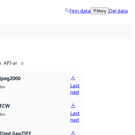
Finn data
Del data
Meny
API-ar
8
0
Jpeg2000
Last
bin
ned
 ECW
Last
bin
ned
Tiled GeoTIFF