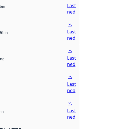
Last
bin
ned
Last
bin
ff
ned
Last
ng
ned
Last
ned
Last
bin
ned