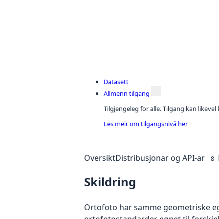
Datasett
Allmenn tilgang
Tilgjengeleg for alle. Tilgang kan likeve
Les meir om tilgangsnivå her
Oversikt
Distribusjonar og API-ar
8
Skildring
Ortofoto har samme geometriske egen
ortofotostandarder egnet til forskj