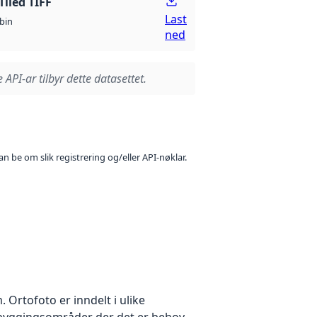
Tiled TIFF
Last
bin
ned
 API-ar tilbyr dette datasettet.
n be om slik registrering og/eller API-nøklar.
Ortofoto er inndelt i ulike
utbyggingsområder der det er behov