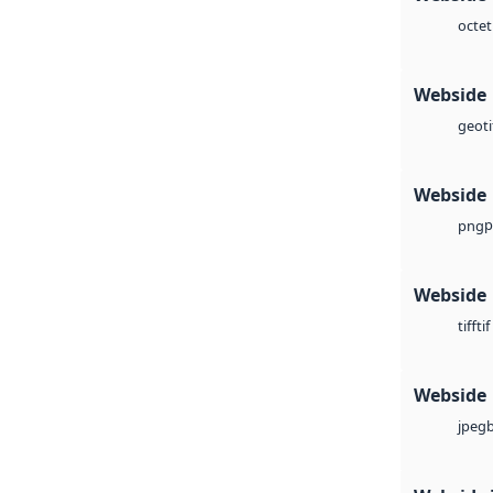
octet
Webside
geoti
Webside
p
png
Webside
tif
tiff
Webside
jpeg