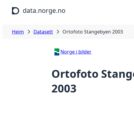
Hopp til hovudinnhald
data.norge.no
Heim
Datasett
Ortofoto Stangebyen 2003
Norge i bilder
Ortofoto Stan
2003