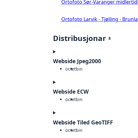
Ortofoto Sør-Varanger midlertid
Ortofoto Larvik - Tjølling - Brunl
Distribusjonar
8
Webside Jpeg2000
octet
bin
Webside ECW
octet
bin
Webside Tiled GeoTIFF
octet
bin