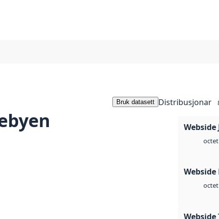
Distribusjonar
Bruk datasett
gebyen
Webside 
octet
Webside
octet
Webside 