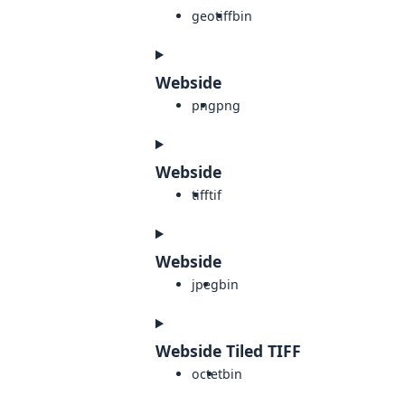
geotiff
bin
Webside
png
png
Webside
tiff
tif
Webside
jpeg
bin
Webside Tiled TIFF
octet
bin