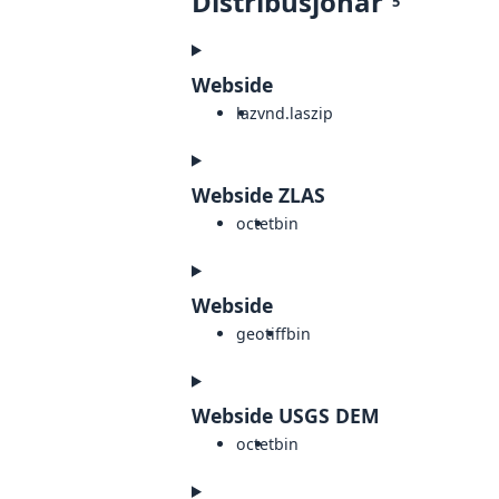
Distribusjonar
5
Webside
laz
vnd.laszip
Webside ZLAS
octet
bin
Webside
geotiff
bin
Webside USGS DEM
octet
bin