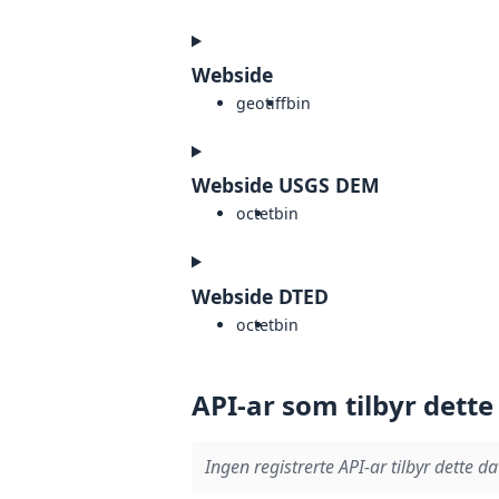
Webside
geotiff
bin
Webside USGS DEM
octet
bin
Webside DTED
octet
bin
API-ar som tilbyr dette
Ingen registrerte API-ar tilbyr dette da