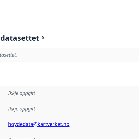
 datasettet
0
tasettet.
Ikkje oppgitt
Ikkje oppgitt
hoydedata@kartverket.no