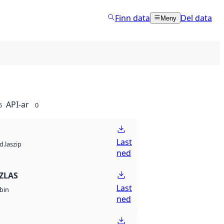
Finn data
Del data
Meny
API-ar
5
0
Last
d.laszip
ned
ZLAS
Last
bin
ned