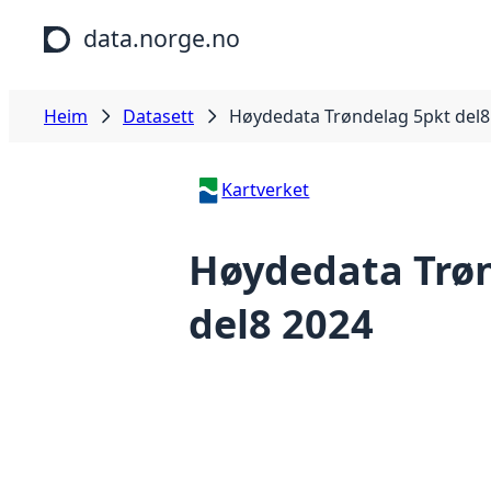
Hopp til hovudinnhald
data.norge.no
Heim
Datasett
Høydedata Trøndelag 5pkt del8
Kartverket
Høydedata Trø
del8 2024