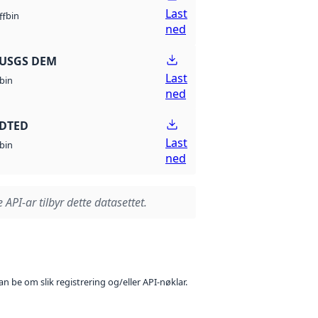
Last
bin
ff
ned
 USGS DEM
Last
bin
ned
 DTED
Last
bin
ned
 API-ar tilbyr dette datasettet.
n be om slik registrering og/eller API-nøklar.