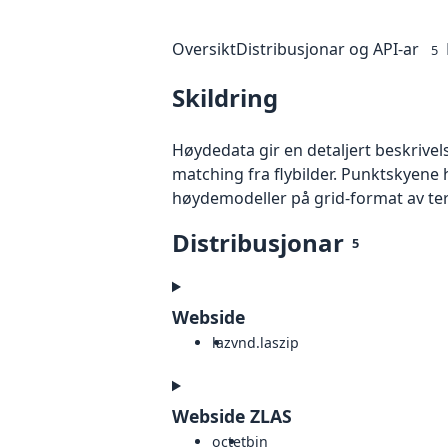
Oversikt
Distribusjonar og API-ar
5
Skildring
Høydedata gir en detaljert beskrivel
matching fra flybilder. Punktskyene 
høydemodeller på grid-format av te
Distribusjonar
5
Webside
laz
vnd.laszip
Webside ZLAS
octet
bin