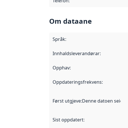
Telefon
:
Om dataane
Språk
:
Innhaldsleverandørar
:
Opphav
:
Oppdateringsfrekvens
:
Først utgjeve
:
Denne datoen seier nå
Sist oppdatert
: