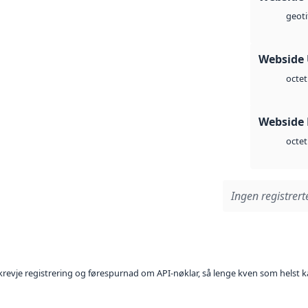
geoti
Webside
octet
Webside
octet
Ingen registrerte
l krevje registrering og førespurnad om API-nøklar, så lenge kven som helst ka