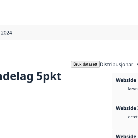
 2024
Distribusjonar
Bruk datasett
ndelag 5pkt
Webside
vn
laz
Webside 
octet
Webside