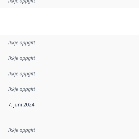
Ikkje oppgitt
Ikkje oppgitt
Ikkje oppgitt
Ikkje oppgitt
Ikkje oppgitt
7. juni 2024
r dataa i dette datasettet først blei utgitt. Det kan ha skje
Ikkje oppgitt