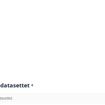
 datasettet
0
tasettet.