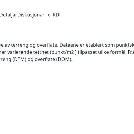
Detaljar
Diskusjonar
RDF
0
se av terreng og overflate. Dataene er etablert som punktsk
har varierende tetthet (punkt/m2 ) tilpasset ulike formål. F
rreng (DTM) og overflate (DOM).