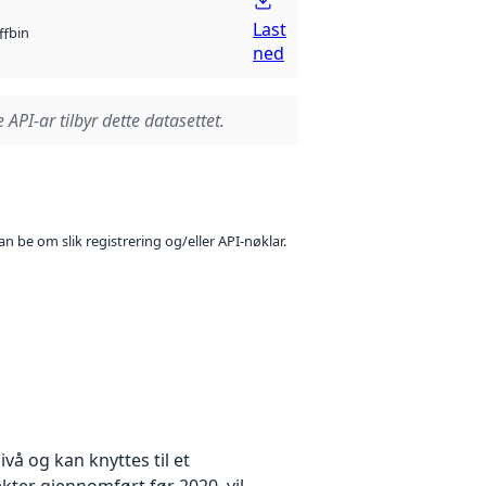
Last
bin
ff
ned
 API-ar tilbyr dette datasettet.
n be om slik registrering og/eller API-nøklar.
å og kan knyttes til et
kter gjennomført før 2020, vil