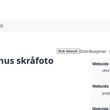
25
Distribusjonar
Bruk datasett
hus skråfoto
Webside
tif
tiff
Webside
jpeg
Webside 