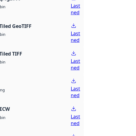
Last
bin
ned
Tiled GeoTIFF
Last
bin
ned
Tiled TIFF
Last
bin
ned
Last
ng
ned
 ECW
Last
bin
ned