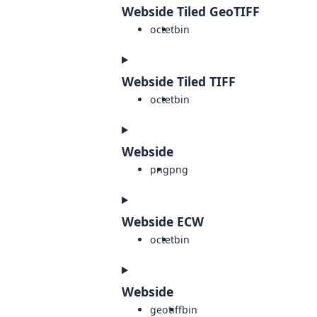
Webside Tiled GeoTIFF
octet
bin
Webside Tiled TIFF
octet
bin
Webside
png
png
Webside ECW
octet
bin
Webside
geotiff
bin