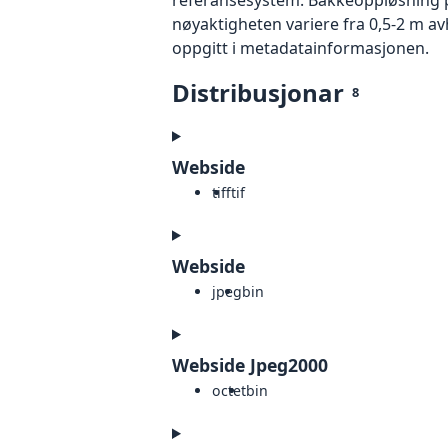
nøyaktigheten variere fra 0,5-2 m a
oppgitt i metadatainformasjonen.
Distribusjonar
8
Webside
tiff
tif
Webside
jpeg
bin
Webside Jpeg2000
octet
bin