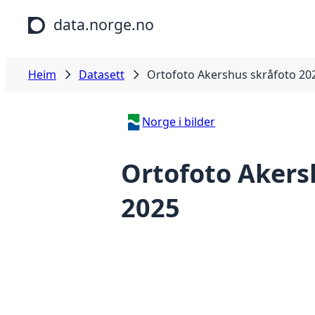
Hopp til hovudinnhald
data.norge.no
Heim
Datasett
Ortofoto Akershus skråfoto 20
Norge i bilder
Ortofoto Akers
2025