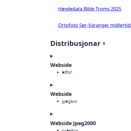
Høydedata Bilde Troms 2025
Ortofoto Sør-Varanger midlertid
Distribusjonar
8
Webside
tiff
tif
Webside
jpeg
bin
Webside Jpeg2000
octet
bin