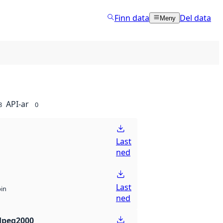
Finn data
Del data
Meny
API-ar
8
0
Last
ned
Last
bin
ned
Jpeg2000