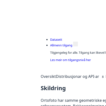
Datasett
Allmenn tilgang
Tilgjengeleg for alle. Tilgang kan likeve
Les meir om tilgangsnivå her
Oversikt
Distribusjonar og API-ar
8
Skildring
Ortofoto har samme geometriske egen
referansesystem. Bakkeoppløsning på