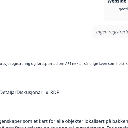
Webside
geoti
Ingen registrerte
l krevje registrering og førespurnad om API-nøklar, så lenge kven som helst ka
Detaljar
Diskusjonar
RDF
0
skaper som et kart for alle objekter lokalisert på bakkeniv
 ortofoto varierer og er oppgitt i metadataene. For prosje