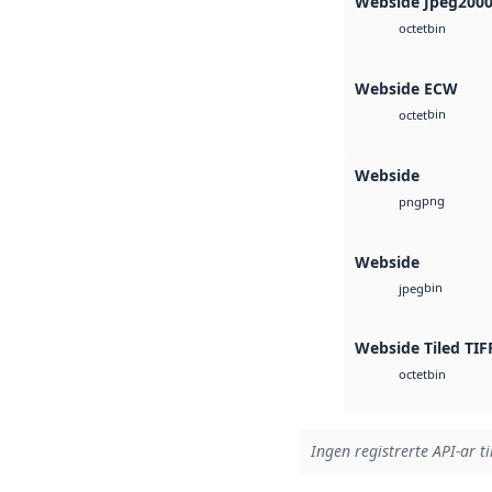
Webside Jpeg200
bin
octet
Webside ECW
bin
octet
Webside
png
png
Webside
bin
jpeg
Webside Tiled TIF
bin
octet
Ingen registrerte API-ar ti