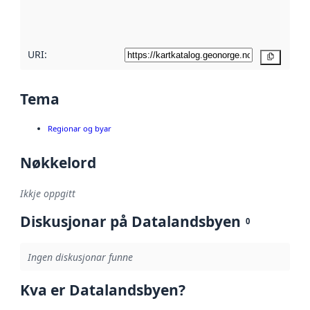
metadatakvalitet
her
URI:
Kopier
Tema
Regionar og byar
Nøkkelord
Ikkje oppgitt
Diskusjonar på Datalandsbyen
0
Ingen diskusjonar funne
Kva er Datalandsbyen?