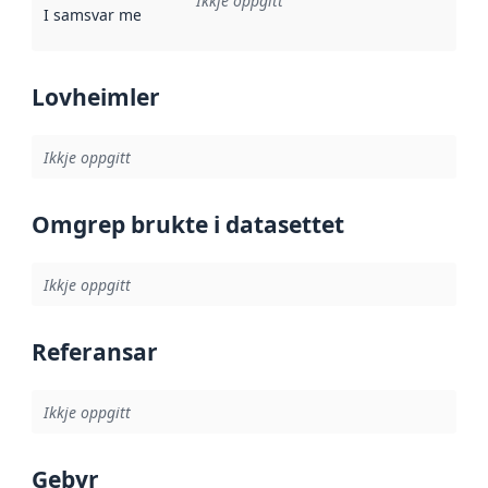
Ikkje oppgitt
I samsvar med
:
Referanse til ei implementeringsregel eller an
Lovheimler
Ikkje oppgitt
Omgrep brukte i datasettet
Ikkje oppgitt
Referansar
Ikkje oppgitt
Gebyr