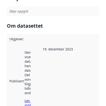
Ikkje oppgitt
Om datasettet
Utgjevar
:
19. desember 2023
Denne datoen
viser når
datasettet vart
henta inn av
data.norge.no.
Det kan ha
vore
Publisert
:
tilgjengeleg
tidlegare
andre stader.
Les meir om
innhenting