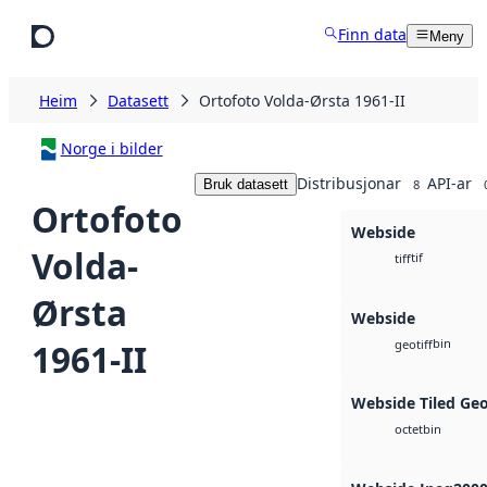
Hopp til hovudinnhald
Finn data
Meny
Heim
Datasett
Ortofoto Volda-Ørsta 1961-II
Norge i bilder
Distribusjonar
API-ar
Bruk datasett
8
Ortofoto
Webside
Volda-
tif
tiff
Ørsta
Webside
bin
1961-II
geotiff
Webside Tiled Ge
bin
octet