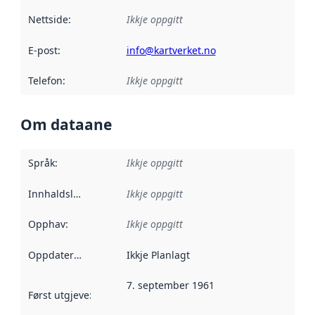
Nettside
:
Ikkje oppgitt
E-post
:
info@kartverket.no
Telefon
:
Ikkje oppgitt
Om dataane
Språk
:
Ikkje oppgitt
Innhaldsleverandørar
Ikkje oppgitt
:
Opphav
:
Ikkje oppgitt
Oppdateringsfrekvens
Ikkje Planlagt
:
7. september 1961
Først utgjeve
:
Denne datoen seier når dataa i dette datasettet 