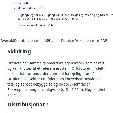
Datasett
Allmenn tilgang
Tilgjengeleg for alle. Tilgang kan likevel krevje registrering og førespu
kan be om slik registrering og/eller API-nøklar.
Les meir om tilgangsnivå her
Oversikt
Distribusjonar og API-ar
Detaljar
Diskusjonar
RDF
8
0
Skildring
Ortofoto har samme geometriske egenskaper som et kart
og kan knyttes til et referansesystem. Ortofoto er inndelt i
ulike ortofotostandarder egnet til forskjellige formål.
Ortofoto 20: Dekker områder som i hovedsak består av
tett- og spredt bebyggelse og jordbruksområder.
Bakkeoppløsning er vanligvis > 0,15 – 0,25 m. Nøyaktighet
± 0.50 m.
Distribusjonar
8