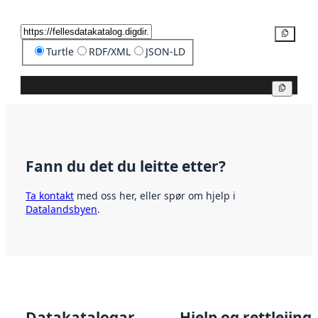
Kopier
Turtle
RDF/XML
JSON-LD
Kopier
Fann du det du leitte etter?
Ta kontakt
med oss her, eller spør om hjelp i
Datalandsbyen
.
Datakatalogar
Hjelp og rettleiing