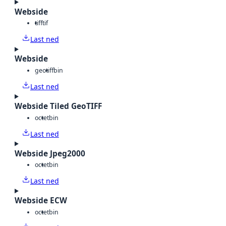
Webside
tiff
tif
Last ned
Webside
geotiff
bin
Last ned
Webside Tiled GeoTIFF
octet
bin
Last ned
Webside Jpeg2000
octet
bin
Last ned
Webside ECW
octet
bin