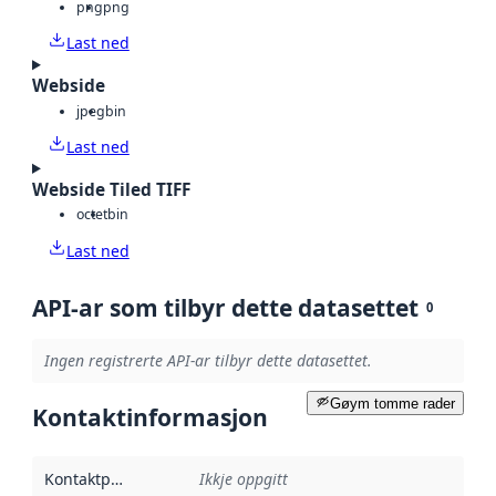
png
png
Last ned
Webside
jpeg
bin
Last ned
Webside Tiled TIFF
octet
bin
Last ned
API-ar som tilbyr dette datasettet
0
Ingen registrerte API-ar tilbyr dette datasettet.
Gøym tomme rader
Kontaktinformasjon
Kontaktpunkt
:
Ikkje oppgitt