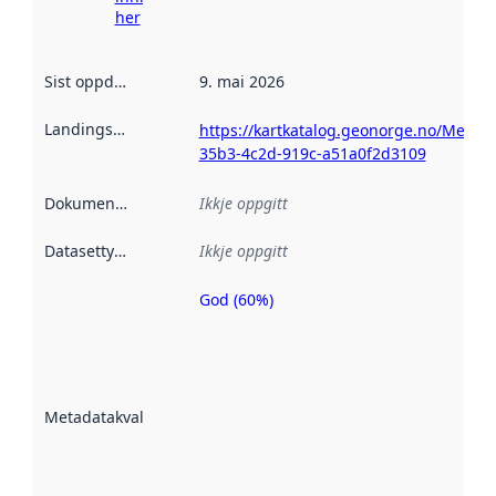
her
Sist oppdatert
:
9. mai 2026
Landingsside
:
https://kartkatalog.geonorge.no/Metad
35b3-4c2d-919c-a51a0f2d3109
Dokumentasjon
:
Ikkje oppgitt
Datasettype
:
Ikkje oppgitt
God (60%)
Metadatakvalitet
er ein indikator
på kor godt
datasettene er
beskrive ved
Metadatakvalitet
:
hjelp av
metadata.
Les meir om