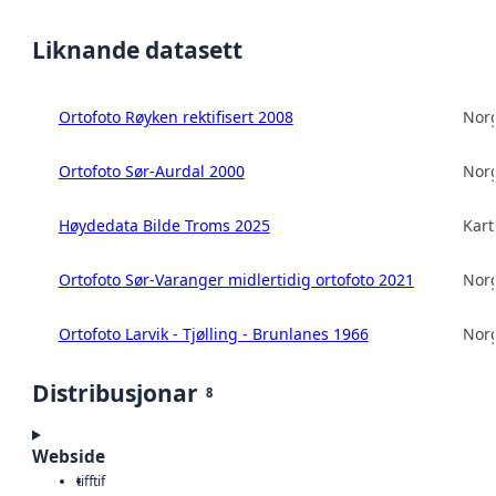
Liknande datasett
Ortofoto Røyken rektifisert 2008
Norg
Ortofoto Sør-Aurdal 2000
Norg
Høydedata Bilde Troms 2025
Kart
Ortofoto Sør-Varanger midlertidig ortofoto 2021
Norg
Ortofoto Larvik - Tjølling - Brunlanes 1966
Norg
Distribusjonar
8
Webside
tiff
tif