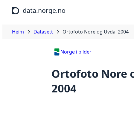
Hopp til hovudinnhald
data.norge.no
Heim
Datasett
Ortofoto Nore og Uvdal 2004
Norge i bilder
Ortofoto Nore 
2004