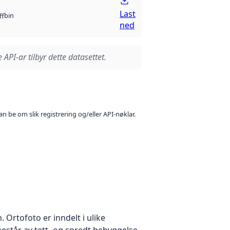
Last
bin
ff
ned
 API-ar tilbyr dette datasettet.
n be om slik registrering og/eller API-nøklar.
Ortofoto er inndelt i ulike
estår av tett- og spredt bebyggelse