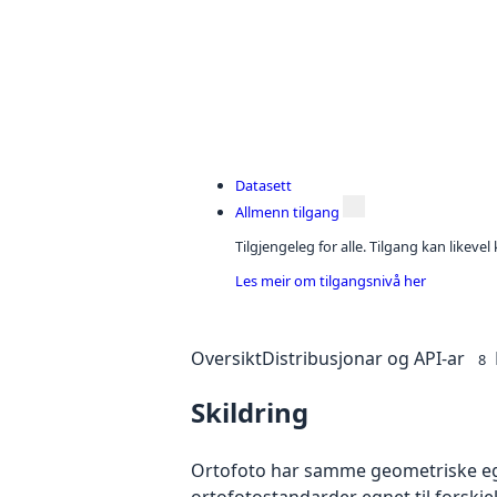
Datasett
Allmenn tilgang
Tilgjengeleg for alle. Tilgang kan likeve
Les meir om tilgangsnivå her
Oversikt
Distribusjonar og API-ar
8
Skildring
Ortofoto har samme geometriske egen
ortofotostandarder egnet til forskj