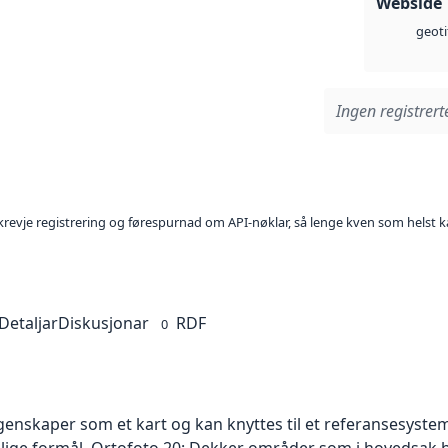
Webside
geoti
Ingen registrerte
l krevje registrering og førespurnad om API-nøklar, så lenge kven som helst ka
Detaljar
Diskusjonar
RDF
0
skaper som et kart og kan knyttes til et referansesystem. 
ellige formål. Ortofoto 20: Dekker områder som i hovedsak b