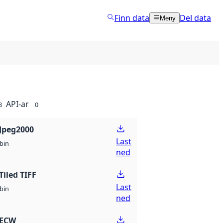
Finn data
Del data
Meny
API-ar
8
0
Jpeg2000
Last
bin
ned
Tiled TIFF
Last
bin
ned
 ECW