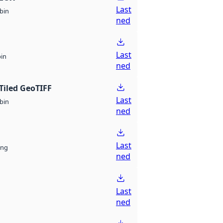
Last
bin
ned
Last
bin
ned
Tiled GeoTIFF
Last
bin
ned
Last
ng
ned
Last
ned