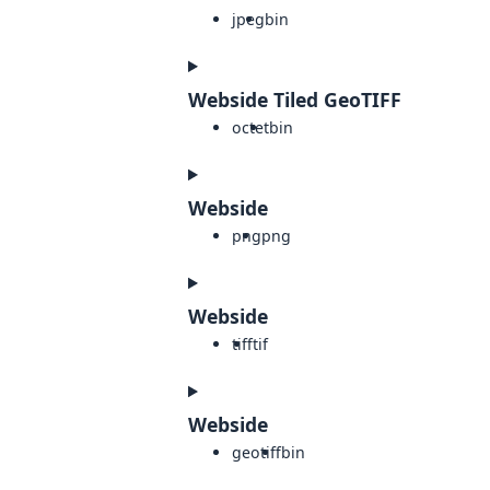
jpeg
bin
Webside Tiled GeoTIFF
octet
bin
Webside
png
png
Webside
tiff
tif
Webside
geotiff
bin