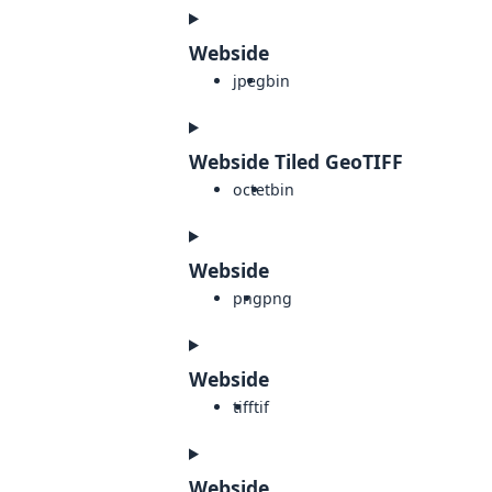
Webside
jpeg
bin
Webside Tiled GeoTIFF
octet
bin
Webside
png
png
Webside
tiff
tif
Webside