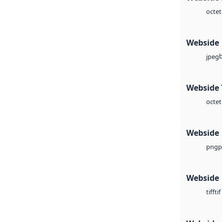
octet
Webside
jpeg
Webside 
octet
Webside
p
png
Webside
tif
tiff