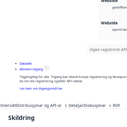
Webside
bin
geotiff
Webside
vnd.las
laz
Ingen registrerte API
Datasett
Allmenn tilgang
Tilgjengeleg for alle. Tilgang kan likevel krevje registrering og førespu
be om slik registrering og/eller API-nøklar.
Les meir om tilgangsnivå her
Oversikt
Distribusjonar og API-ar
Detaljar
Diskusjonar
RDF
5
0
Skildring