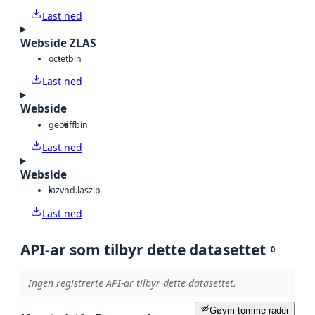
Last ned
Webside ZLAS
octet
bin
Last ned
Webside
geotiff
bin
Last ned
Webside
laz
vnd.laszip
Last ned
API-ar som tilbyr dette datasettet
0
Ingen registrerte API-ar tilbyr dette datasettet.
Gøym tomme rader