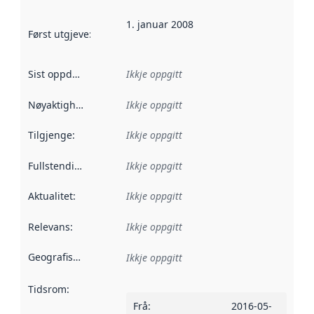
1. januar 2008
Først utgjeve
:
Denne datoen seier når dataa i dette datasettet 
Sist oppdatert
:
Ikkje oppgitt
Nøyaktigheit
:
Ikkje oppgitt
Tilgjenge
:
Ikkje oppgitt
Fullstendigheit
:
Ikkje oppgitt
Aktualitet
:
Ikkje oppgitt
Relevans
:
Ikkje oppgitt
Geografisk område
:
Ikkje oppgitt
Tidsrom
:
Frå
:
2016-05-