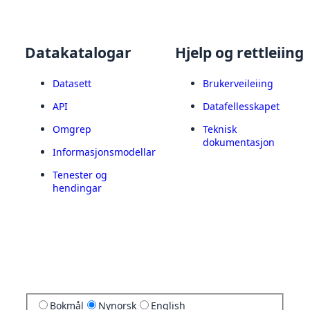
Datakatalogar
Hjelp og rettleiing
Datasett
Brukerveileiing
API
Datafellesskapet
Omgrep
Teknisk
dokumentasjon
Informasjonsmodellar
Tenester og
hendingar
Bokmål
Nynorsk
English