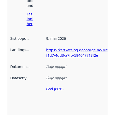
tidlegare
andre stader.
Les meir om
innhenting
her
Sist oppdatert
:
9. mai 2026
Landingsside
:
https://kartkatalog.geonorge.no/Metad
f1d7-4dd3-a7fb-594647713f2e
Dokumentasjon
:
Ikkje oppgitt
Datasettype
:
Ikkje oppgitt
God (60%)
Metadatakvalitet
er ein indikator
på kor godt
datasettene er
beskrive ved