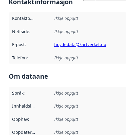
Kontaktinformasjon
Kontaktpunkt
:
Ikkje oppgitt
Nettside
:
Ikkje oppgitt
E-post
:
hoydedata@kartverket.no
Telefon
:
Ikkje oppgitt
Om dataane
Språk
:
Ikkje oppgitt
Innhaldsleverandørar
Ikkje oppgitt
:
Opphav
:
Ikkje oppgitt
Oppdateringsfrekvens
Ikkje oppgitt
: