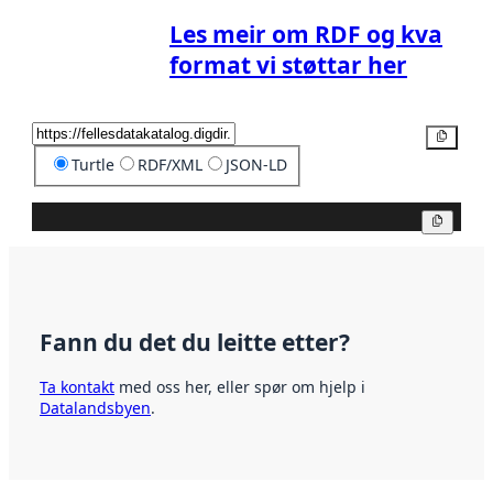
Les meir om RDF og kva
format vi støttar her
Kopier
Turtle
RDF/XML
JSON-LD
Kopier
Fann du det du leitte etter?
Ta kontakt
med oss her, eller spør om hjelp i
Datalandsbyen
.