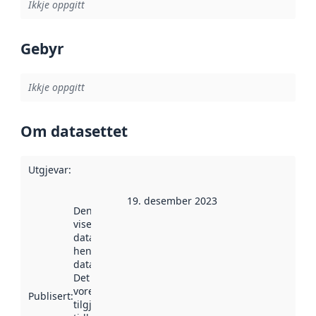
Ikkje oppgitt
Gebyr
Ikkje oppgitt
Om datasettet
Utgjevar
:
19. desember 2023
Denne datoen
viser når
datasettet vart
henta inn av
data.norge.no.
Det kan ha
vore
Publisert
:
tilgjengeleg