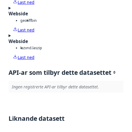
Last ned
Webside
geotiff
bin
Last ned
Webside
laz
vnd.laszip
Last ned
API-ar som tilbyr dette datasettet
0
Ingen registrerte API-ar tilbyr dette datasettet.
Liknande datasett