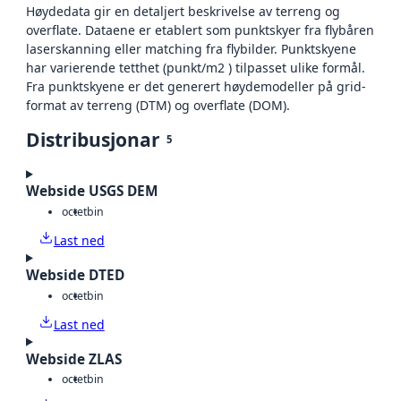
Høydedata gir en detaljert beskrivelse av terreng og
overflate. Dataene er etablert som punktskyer fra flybåren
laserskanning eller matching fra flybilder. Punktskyene
har varierende tetthet (punkt/m2 ) tilpasset ulike formål.
Fra punktskyene er det generert høydemodeller på grid-
format av terreng (DTM) og overflate (DOM).
Distribusjonar
5
Webside USGS DEM
octet
bin
Last ned
Webside DTED
octet
bin
Last ned
Webside ZLAS
octet
bin