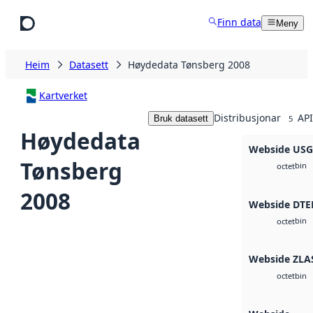
Hopp til hovudinnhald
Finn data
Meny
Heim
Datasett
Høydedata Tønsberg 2008
Kartverket
Distribusjonar
API
Bruk datasett
5
Høydedata
Webside US
Tønsberg
bin
octet
2008
Webside DTE
bin
octet
Webside ZLA
bin
octet