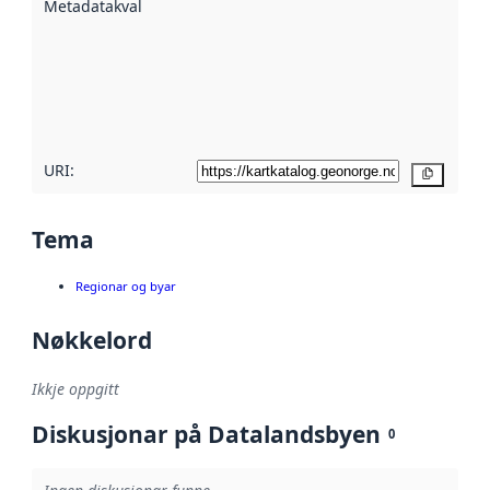
Metadatakvalitet
:
hjelp av
metadata.
Les meir om
metadatakvalitet
her
URI:
Kopier
Tema
Regionar og byar
Nøkkelord
Ikkje oppgitt
Diskusjonar på Datalandsbyen
0