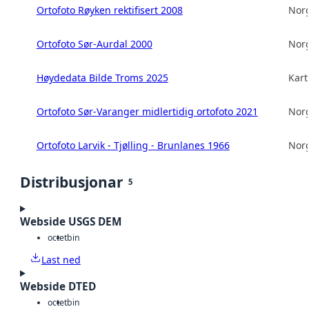
Ortofoto Røyken rektifisert 2008
Norg
Ortofoto Sør-Aurdal 2000
Norg
Høydedata Bilde Troms 2025
Kart
Ortofoto Sør-Varanger midlertidig ortofoto 2021
Norg
Ortofoto Larvik - Tjølling - Brunlanes 1966
Norg
Distribusjonar
5
Webside USGS DEM
octet
bin
Last ned
Webside DTED
octet
bin