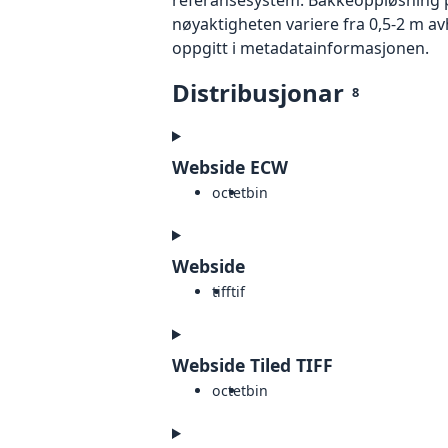
nøyaktigheten variere fra 0,5-2 m a
oppgitt i metadatainformasjonen.
Distribusjonar
8
Webside ECW
octet
bin
Webside
tiff
tif
Webside Tiled TIFF
octet
bin