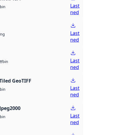
Last
bin
ned
Last
ng
ned
Last
bin
ff
ned
Tiled GeoTIFF
Last
bin
ned
Jpeg2000
Last
bin
ned