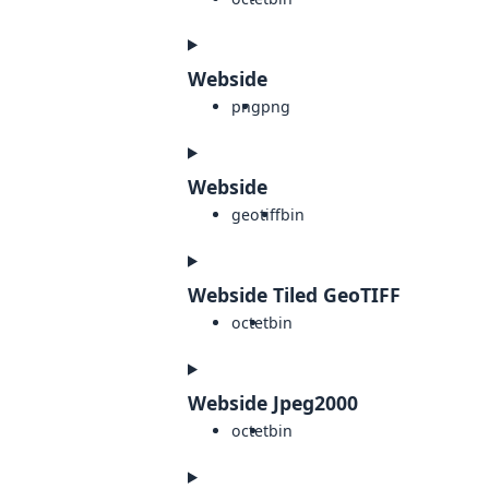
Webside
png
png
Webside
geotiff
bin
Webside Tiled GeoTIFF
octet
bin
Webside Jpeg2000
octet
bin