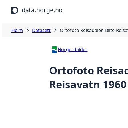
Hopp til hovudinnhald
data.norge.no
Heim
Datasett
Ortofoto Reisadalen-Bilte-Reis
Norge i bilder
Ortofoto Reisad
Reisavatn 1960