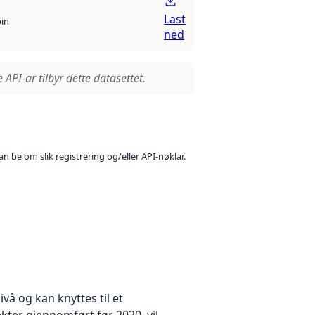
Last
bin
ned
 API-ar tilbyr dette datasettet.
n be om slik registrering og/eller API-nøklar.
å og kan knyttes til et
kter gjennomført før 2020, vil