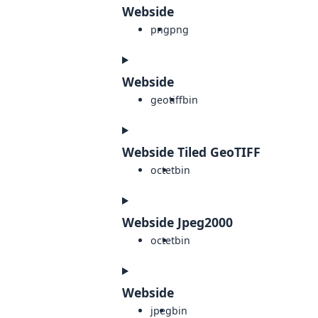
Webside
png
png
Webside
geotiff
bin
Webside Tiled GeoTIFF
octet
bin
Webside Jpeg2000
octet
bin
Webside
jpeg
bin