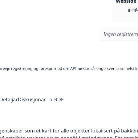
Webside
jpeg
Ingen registrerte
l krevje registrering og førespurnad om API-nøklar, så lenge kven som helst ka
Detaljar
Diskusjonar
RDF
0
skaper som et kart for alle objekter lokalisert på bakkeniv
 ortofoto varierer og er oppgitt i metadataene. For prosje