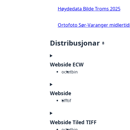
Høydedata Bilde Troms 2025
Ortofoto Sør-Varanger midlertid
Distribusjonar
8
Webside ECW
octet
bin
Webside
tiff
tif
Webside Tiled TIFF
octet
bin