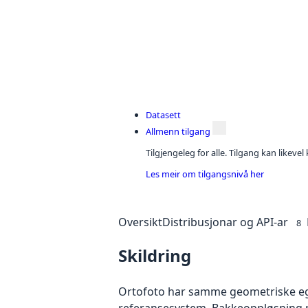
Datasett
Allmenn tilgang
Tilgjengeleg for alle. Tilgang kan likeve
Les meir om tilgangsnivå her
Oversikt
Distribusjonar og API-ar
8
Skildring
Ortofoto har samme geometriske egen
referansesystem. Bakkeoppløsning på