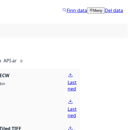
Finn data
Del data
Meny
API-ar
8
0
 ECW
Last
bin
ned
Last
ned
Tiled TIFF