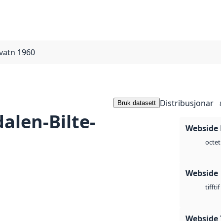
avatn 1960
Distribusjonar
Bruk datasett
alen-Bilte-
Webside
octet
Webside
tif
tiff
Webside 