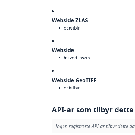
Webside ZLAS
octet
bin
Webside
laz
vnd.laszip
Webside GeoTIFF
octet
bin
API-ar som tilbyr dette
Ingen registrerte API-ar tilbyr dette da