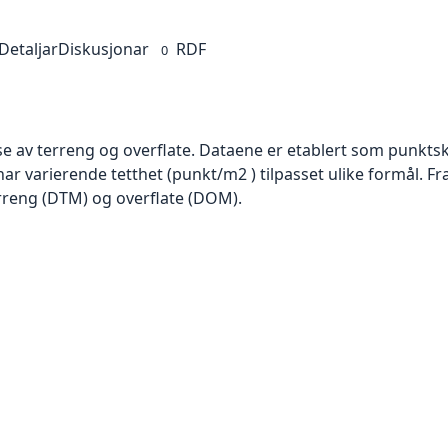
Detaljar
Diskusjonar
RDF
0
se av terreng og overflate. Dataene er etablert som punktsk
har varierende tetthet (punkt/m2 ) tilpasset ulike formål. F
rreng (DTM) og overflate (DOM).