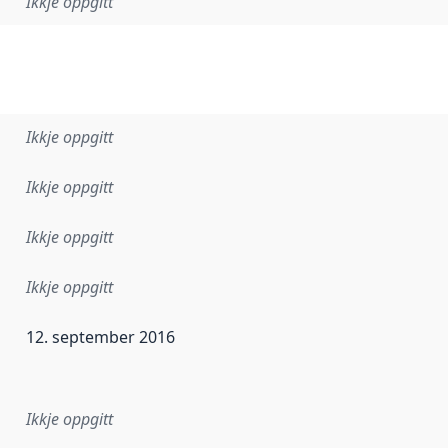
Ikkje oppgitt
Ikkje oppgitt
Ikkje oppgitt
Ikkje oppgitt
Ikkje oppgitt
12. september 2016
r dataa i dette datasettet først blei utgitt. Det kan ha skje
Ikkje oppgitt