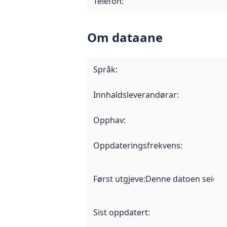
Telefon
:
Om dataane
Språk
:
Innhaldsleverandørar
:
Opphav
:
Oppdateringsfrekvens
:
Først utgjeve
:
Denne datoen seier nå
Sist oppdatert
: