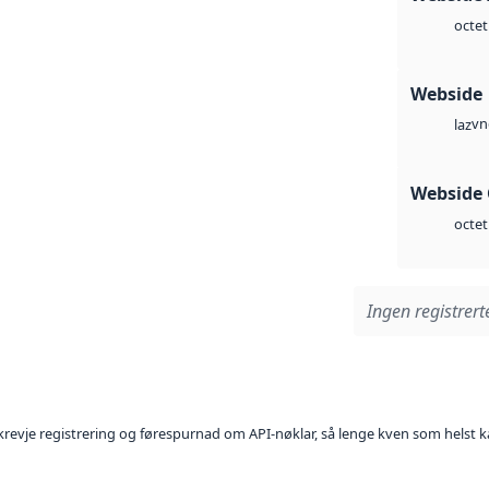
octet
Webside
vn
laz
Webside 
octet
Ingen registrerte
l krevje registrering og førespurnad om API-nøklar, så lenge kven som helst ka