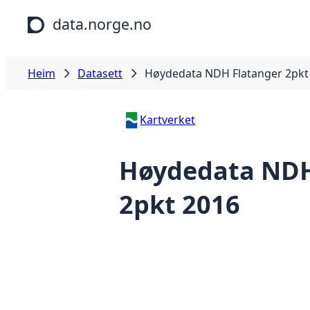
Hopp til hovudinnhald
data.norge.no
Heim
Datasett
Høydedata NDH Flatanger 2pkt
Kartverket
Høydedata NDH
2pkt 2016