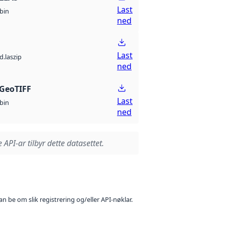
Last
bin
ned
Last
d.laszip
ned
GeoTIFF
Last
bin
ned
 API-ar tilbyr dette datasettet.
n be om slik registrering og/eller API-nøklar.