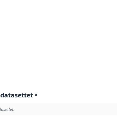
 datasettet
0
tasettet.