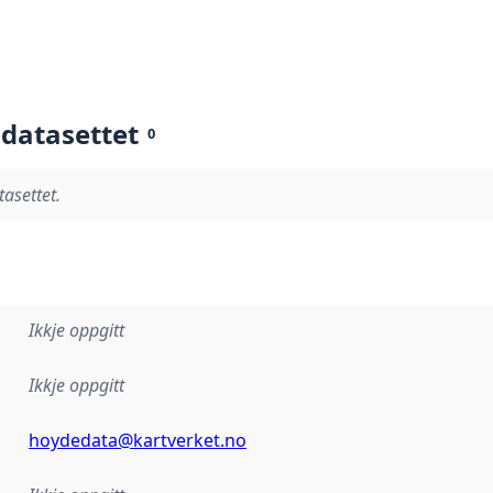
 datasettet
0
tasettet.
Ikkje oppgitt
Ikkje oppgitt
hoydedata@kartverket.no