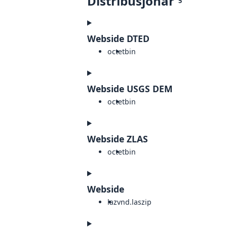
Distribusjonar
5
Webside DTED
octet
bin
Webside USGS DEM
octet
bin
Webside ZLAS
octet
bin
Webside
laz
vnd.laszip