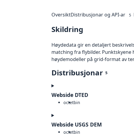
Oversikt
Distribusjonar og API-ar
5
Skildring
Høydedata gir en detaljert beskrivel
matching fra flybilder. Punktskyene 
høydemodeller på grid-format av te
Distribusjonar
5
Webside DTED
octet
bin
Webside USGS DEM
octet
bin