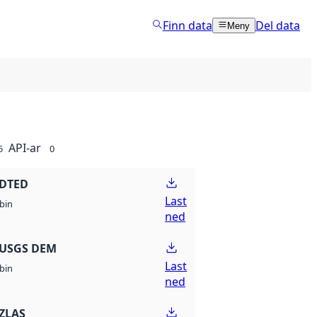
Finn data
Del data
Meny
API-ar
5
0
 DTED
Last
bin
ned
 USGS DEM
Last
bin
ned
ZLAS