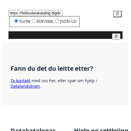
Kopier
Turtle
RDF/XML
JSON-LD
Kopier
Fann du det du leitte etter?
Ta kontakt
med oss her, eller spør om hjelp i
Datalandsbyen
.
Datakatalogar
Hjelp og rettleiing