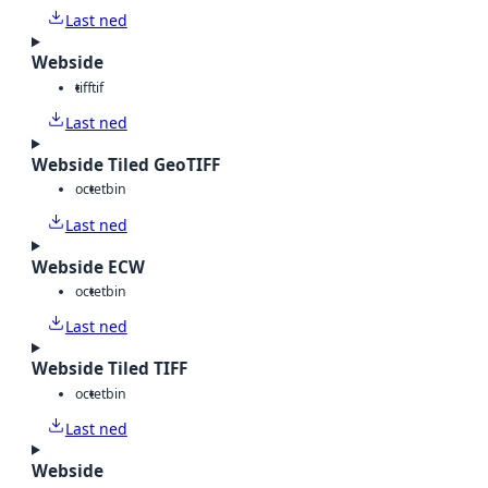
Last ned
Webside
tiff
tif
Last ned
Webside Tiled GeoTIFF
octet
bin
Last ned
Webside ECW
octet
bin
Last ned
Webside Tiled TIFF
octet
bin
Last ned
Webside