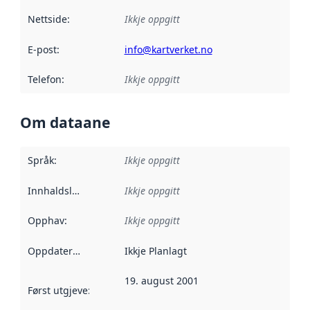
Nettside
:
Ikkje oppgitt
E-post
:
info@kartverket.no
Telefon
:
Ikkje oppgitt
Om dataane
Språk
:
Ikkje oppgitt
Innhaldsleverandørar
Ikkje oppgitt
:
Opphav
:
Ikkje oppgitt
Oppdateringsfrekvens
Ikkje Planlagt
:
19. august 2001
Først utgjeve
:
Denne datoen seier når dataa i dette datasettet 