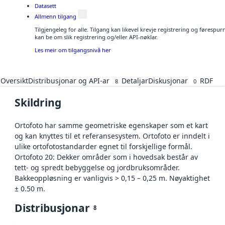
Datasett
Allmenn tilgang
Tilgjengeleg for alle. Tilgang kan likevel krevje registrering og førespu
kan be om slik registrering og/eller API-nøklar.
Les meir om tilgangsnivå her
Oversikt
Distribusjonar og API-ar
Detaljar
Diskusjonar
RDF
8
0
Skildring
Ortofoto har samme geometriske egenskaper som et kart
og kan knyttes til et referansesystem. Ortofoto er inndelt i
ulike ortofotostandarder egnet til forskjellige formål.
Ortofoto 20: Dekker områder som i hovedsak består av
tett- og spredt bebyggelse og jordbruksområder.
Bakkeoppløsning er vanligvis > 0,15 – 0,25 m. Nøyaktighet
± 0.50 m.
Distribusjonar
8