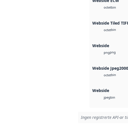
Webside ECW
bin
octet
Webside Tiled TIF
bin
octet
Webside
png
png
Webside Jpeg200
bin
octet
Webside
bin
jpeg
Ingen registrerte API-ar ti