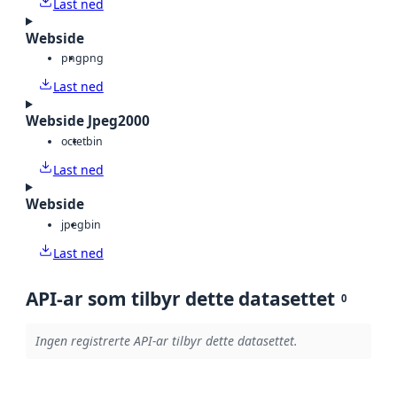
Last ned
Webside
png
png
Last ned
Webside Jpeg2000
octet
bin
Last ned
Webside
jpeg
bin
Last ned
API-ar som tilbyr dette datasettet
0
Ingen registrerte API-ar tilbyr dette datasettet.