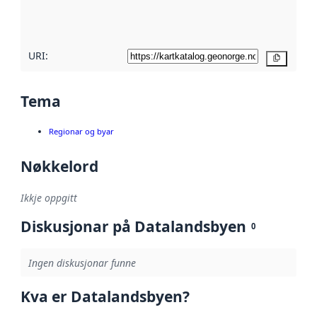
metadatakvalitet
her
URI:
Kopier
Tema
Regionar og byar
Nøkkelord
Ikkje oppgitt
Diskusjonar på Datalandsbyen
0
Ingen diskusjonar funne
Kva er Datalandsbyen?