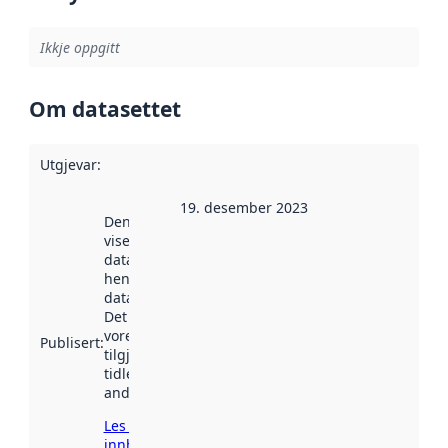
Ikkje oppgitt
Om datasettet
Utgjevar
:
19. desember 2023
Denne datoen
viser når
datasettet vart
henta inn av
data.norge.no.
Det kan ha
vore
Publisert
:
tilgjengeleg
tidlegare
andre stader.
Les meir om
innhenting