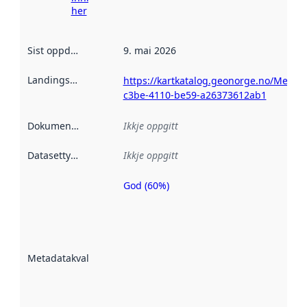
her
Sist oppdatert
:
9. mai 2026
Landingsside
:
https://kartkatalog.geonorge.no/Metad
c3be-4110-be59-a26373612ab1
Dokumentasjon
:
Ikkje oppgitt
Datasettype
:
Ikkje oppgitt
God (60%)
Metadatakvalitet
er ein indikator
på kor godt
datasettene er
beskrive ved
Metadatakvalitet
:
hjelp av
metadata.
Les meir om