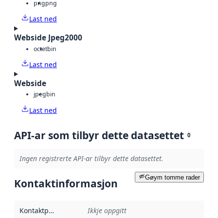
png
png
Last ned
Webside Jpeg2000
octet
bin
Last ned
Webside
jpeg
bin
Last ned
API-ar som tilbyr dette datasettet
0
Ingen registrerte API-ar tilbyr dette datasettet.
Gøym tomme rader
Kontaktinformasjon
Kontaktpunkt
:
Ikkje oppgitt