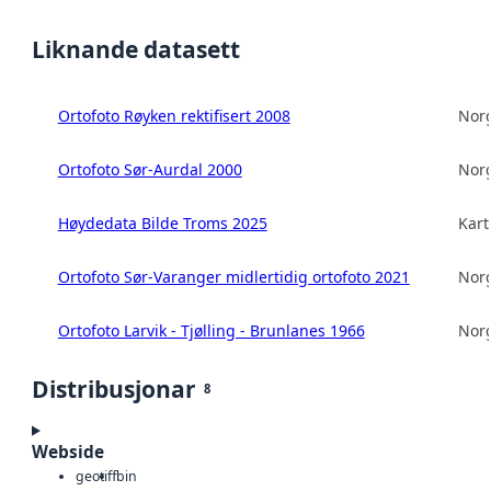
Liknande datasett
Ortofoto Røyken rektifisert 2008
Norg
Ortofoto Sør-Aurdal 2000
Norg
Høydedata Bilde Troms 2025
Kart
Ortofoto Sør-Varanger midlertidig ortofoto 2021
Norg
Ortofoto Larvik - Tjølling - Brunlanes 1966
Norg
Distribusjonar
8
Webside
geotiff
bin