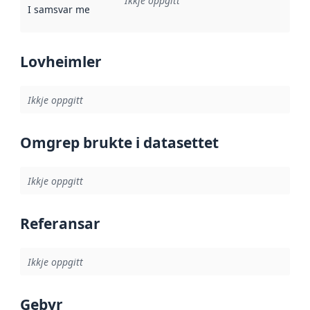
Ikkje oppgitt
I samsvar med
:
Referanse til ei implementeringsregel eller an
Lovheimler
Ikkje oppgitt
Omgrep brukte i datasettet
Ikkje oppgitt
Referansar
Ikkje oppgitt
Gebyr