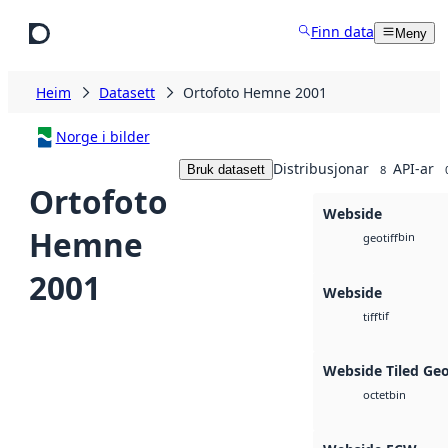
Hopp til hovudinnhald
Finn data
Meny
Heim
Datasett
Ortofoto Hemne 2001
Norge i bilder
Distribusjonar
API-ar
Bruk datasett
8
Ortofoto
Webside
Hemne
bin
geotiff
2001
Webside
tif
tiff
Webside Tiled Ge
bin
octet