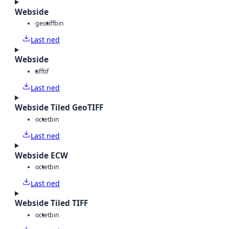
Webside
geotiff
bin
Last ned
Webside
tiff
tif
Last ned
Webside Tiled GeoTIFF
octet
bin
Last ned
Webside ECW
octet
bin
Last ned
Webside Tiled TIFF
octet
bin