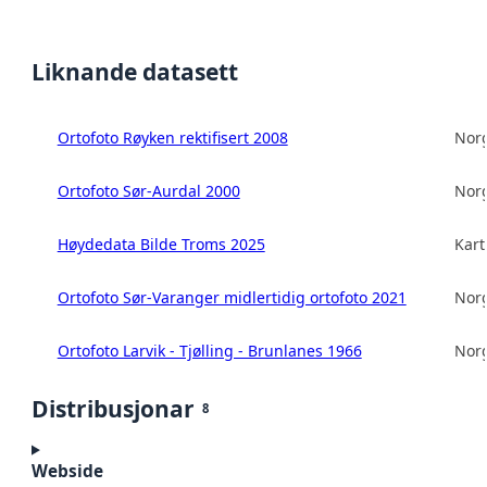
Liknande datasett
Ortofoto Røyken rektifisert 2008
Norg
Ortofoto Sør-Aurdal 2000
Norg
Høydedata Bilde Troms 2025
Kart
Ortofoto Sør-Varanger midlertidig ortofoto 2021
Norg
Ortofoto Larvik - Tjølling - Brunlanes 1966
Norg
Distribusjonar
8
Webside