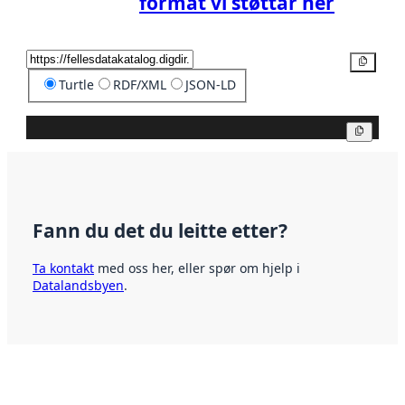
format vi støttar her
Kopier
Turtle
RDF/XML
JSON-LD
Kopier
Fann du det du leitte etter?
Ta kontakt
med oss her, eller spør om hjelp i
Datalandsbyen
.