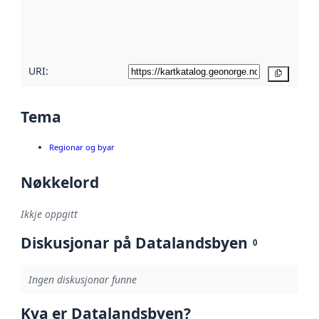
Les meir om
metadatakvalitet
her
URI:
Kopier
Tema
Regionar og byar
Nøkkelord
Ikkje oppgitt
Diskusjonar på Datalandsbyen
0
Ingen diskusjonar funne
Kva er Datalandsbyen?