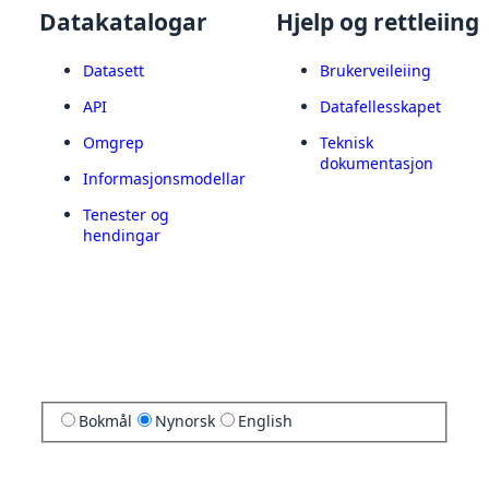
Datakatalogar
Hjelp og rettleiing
Datasett
Brukerveileiing
API
Datafellesskapet
Omgrep
Teknisk
dokumentasjon
Informasjonsmodellar
Tenester og
hendingar
Bokmål
Nynorsk
English