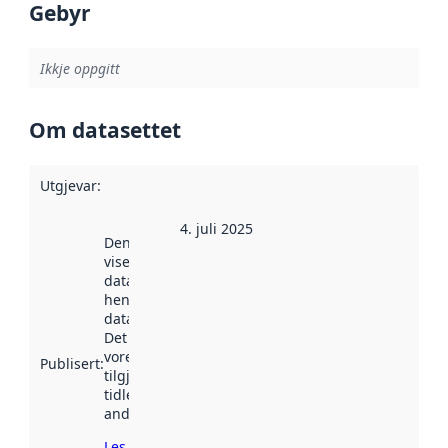
Gebyr
Ikkje oppgitt
Om datasettet
Utgjevar
:
4. juli 2025
Denne datoen
viser når
datasettet vart
henta inn av
data.norge.no.
Det kan ha
vore
Publisert
:
tilgjengeleg
tidlegare
andre stader.
Les meir om