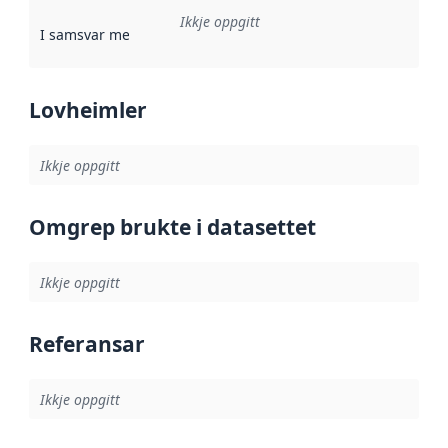
Ikkje oppgitt
I samsvar med
:
Referanse til ei implementeringsregel eller an
Lovheimler
Ikkje oppgitt
Omgrep brukte i datasettet
Ikkje oppgitt
Referansar
Ikkje oppgitt