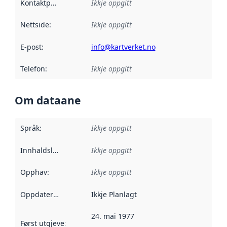
Kontaktpunkt
:
Ikkje oppgitt
Nettside
:
Ikkje oppgitt
E-post
:
info@kartverket.no
Telefon
:
Ikkje oppgitt
Om dataane
Språk
:
Ikkje oppgitt
Innhaldsleverandørar
Ikkje oppgitt
:
Opphav
:
Ikkje oppgitt
Oppdateringsfrekvens
Ikkje Planlagt
:
24. mai 1977
Først utgjeve
:
Denne datoen seier når dataa i dette datasettet 