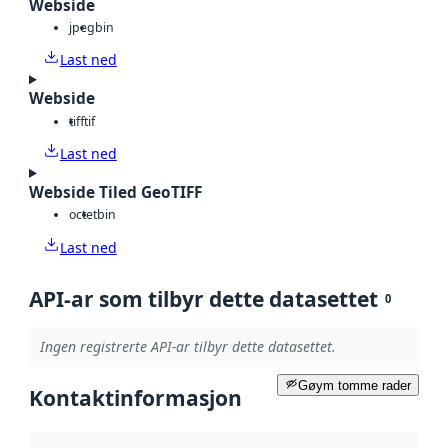
Webside
jpeg
bin
Last ned
Webside
tiff
tif
Last ned
Webside Tiled GeoTIFF
octet
bin
Last ned
API-ar som tilbyr dette datasettet
0
Ingen registrerte API-ar tilbyr dette datasettet.
Gøym tomme rader
Kontaktinformasjon