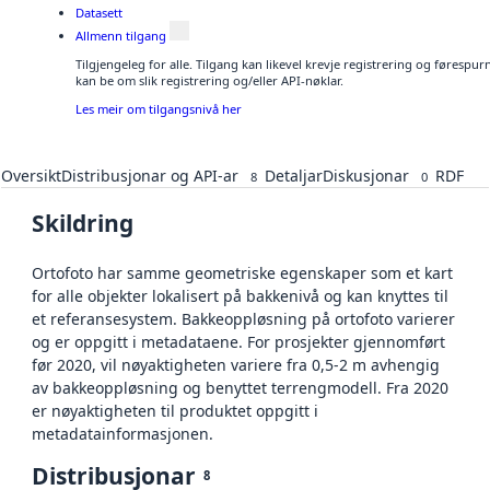
Datasett
Allmenn tilgang
Tilgjengeleg for alle. Tilgang kan likevel krevje registrering og førespu
kan be om slik registrering og/eller API-nøklar.
Les meir om tilgangsnivå her
Oversikt
Distribusjonar og API-ar
Detaljar
Diskusjonar
RDF
8
0
Skildring
Ortofoto har samme geometriske egenskaper som et kart
for alle objekter lokalisert på bakkenivå og kan knyttes til
et referansesystem. Bakkeoppløsning på ortofoto varierer
og er oppgitt i metadataene. For prosjekter gjennomført
før 2020, vil nøyaktigheten variere fra 0,5-2 m avhengig
av bakkeoppløsning og benyttet terrengmodell. Fra 2020
er nøyaktigheten til produktet oppgitt i
metadatainformasjonen.
Distribusjonar
8