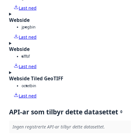
Last ned
Webside
jpeg
bin
Last ned
Webside
tiff
tif
Last ned
Webside Tiled GeoTIFF
octet
bin
Last ned
API-ar som tilbyr dette datasettet
0
Ingen registrerte API-ar tilbyr dette datasettet.