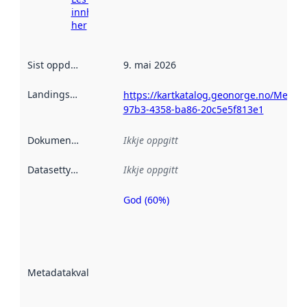
innhenting
her
Sist oppdatert
:
9. mai 2026
Landingsside
:
https://kartkatalog.geonorge.no/Metad
97b3-4358-ba86-20c5e5f813e1
Dokumentasjon
:
Ikkje oppgitt
Datasettype
:
Ikkje oppgitt
God (60%)
Metadatakvalitet
er ein indikator
på kor godt
datasettene er
beskrive ved
Metadatakvalitet
:
hjelp av
metadata.