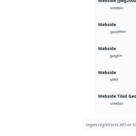
Webside Jpeg200
bin
octet
Webside
bin
geotiff
Webside
bin
jpeg
Webside
tif
tiff
Webside Tiled Ge
bin
octet
Ingen registrerte API-ar ti