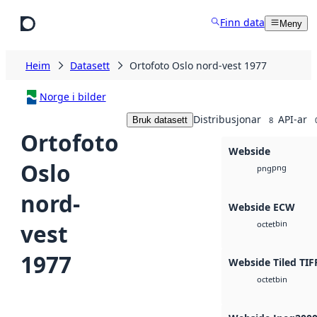
Hopp til hovudinnhald
Finn data
Meny
Heim
Datasett
Ortofoto Oslo nord-vest 1977
Norge i bilder
Distribusjonar
API-ar
Bruk datasett
8
Ortofoto
Webside
Oslo
png
png
nord-
Webside ECW
bin
vest
octet
1977
Webside Tiled TIF
bin
octet