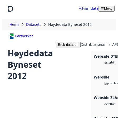
Hopp til hovudinnhald
Finn data
Meny
Heim
Datasett
Høydedata Byneset 2012
Kartverket
Distribusjonar
API
Bruk datasett
5
Høydedata
Webside DTE
Byneset
bin
octet
2012
Webside
vnd.las
laz
Webside ZLA
bin
octet