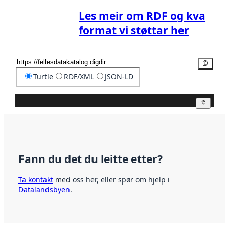
Les meir om RDF og kva
format vi støttar her
Kopier
Turtle
RDF/XML
JSON-LD
Kopier
Fann du det du leitte etter?
Ta kontakt
med oss her, eller spør om hjelp i
Datalandsbyen
.