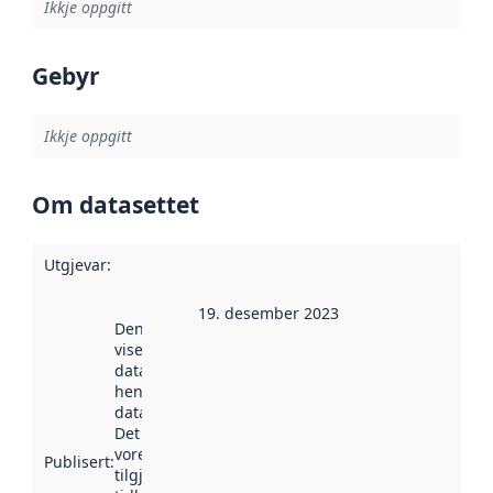
Ikkje oppgitt
Gebyr
Ikkje oppgitt
Om datasettet
Utgjevar
:
19. desember 2023
Denne datoen
viser når
datasettet vart
henta inn av
data.norge.no.
Det kan ha
vore
Publisert
:
tilgjengeleg