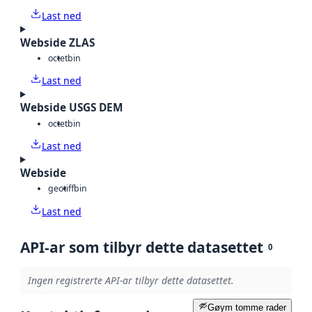
Last ned
Webside ZLAS
octet
bin
Last ned
Webside USGS DEM
octet
bin
Last ned
Webside
geotiff
bin
Last ned
API-ar som tilbyr dette datasettet
0
Ingen registrerte API-ar tilbyr dette datasettet.
Gøym tomme rader