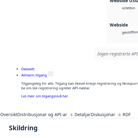
Webside US
bin
octet
Webside
bin
geotiff
Ingen registrerte API
Datasett
Allmenn tilgang
Tilgjengeleg for alle. Tilgang kan likevel krevje registrering og førespu
be om slik registrering og/eller API-nøklar.
Les meir om tilgangsnivå her
Oversikt
Distribusjonar og API-ar
Detaljar
Diskusjonar
RDF
5
0
Skildring