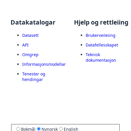
Datakatalogar
Hjelp og rettleiing
Datasett
Brukerveileiing
API
Datafellesskapet
Omgrep
Teknisk
dokumentasjon
Informasjonsmodellar
Tenester og
hendingar
Bokmål
Nynorsk
English