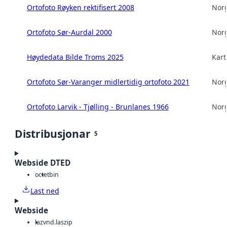
Ortofoto Røyken rektifisert 2008
Norg
Ortofoto Sør-Aurdal 2000
Norg
Høydedata Bilde Troms 2025
Kart
Ortofoto Sør-Varanger midlertidig ortofoto 2021
Norg
Ortofoto Larvik - Tjølling - Brunlanes 1966
Norg
Distribusjonar
5
Webside DTED
octet
bin
Last ned
Webside
laz
vnd.laszip