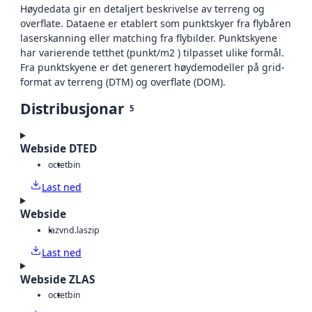
Høydedata gir en detaljert beskrivelse av terreng og
overflate. Dataene er etablert som punktskyer fra flybåren
laserskanning eller matching fra flybilder. Punktskyene
har varierende tetthet (punkt/m2 ) tilpasset ulike formål.
Fra punktskyene er det generert høydemodeller på grid-
format av terreng (DTM) og overflate (DOM).
Distribusjonar
5
Webside DTED
octet
bin
Last ned
Webside
laz
vnd.laszip
Last ned
Webside ZLAS
octet
bin