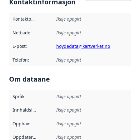
Kontaktinformasjon
Kontaktpunkt
:
Ikkje oppgitt
Nettside
:
Ikkje oppgitt
E-post
:
hoydedata@kartverket.no
Telefon
:
Ikkje oppgitt
Om dataane
Språk
:
Ikkje oppgitt
Innhaldsleverandørar
Ikkje oppgitt
:
Opphav
:
Ikkje oppgitt
Oppdateringsfrekvens
Ikkje oppgitt
: