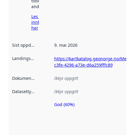
tidlegare
andre stader.
Les meir om
innhenting
her
Sist oppdatert
:
9. mai 2026
Landingsside
:
https://kartkatalog.geonorge.no/Metad
c3fe-4296-a73e-d6a259fffc89
Dokumentasjon
:
Ikkje oppgitt
Datasettype
:
Ikkje oppgitt
God (60%)
Metadatakvalitet
er ein indikator
på kor godt
datasettene er
beskrive ved