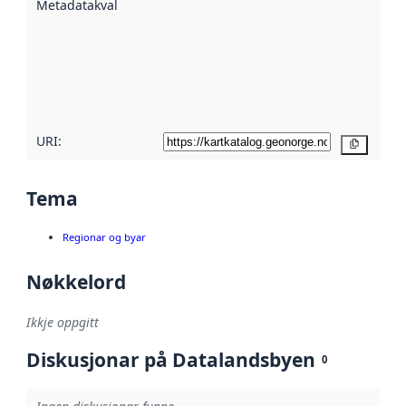
Metadatakvalitet
:
hjelp av
metadata.
Les meir om
metadatakvalitet
her
URI:
Kopier
Tema
Regionar og byar
Nøkkelord
Ikkje oppgitt
Diskusjonar på Datalandsbyen
0