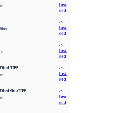
Last
bin
ned
Last
bin
ff
ned
Last
bin
ned
Tiled TIFF
Last
bin
ned
Tiled GeoTIFF
Last
bin
ned