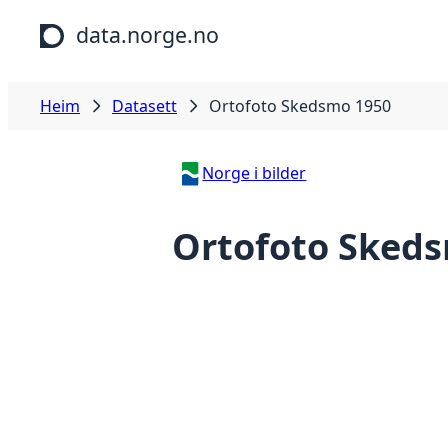
Hopp til hovudinnhald
data.norge.no
Heim
Datasett
Ortofoto Skedsmo 1950
Norge i bilder
Ortofoto Sked