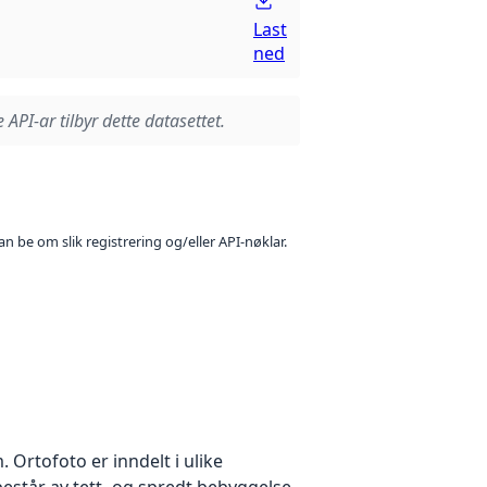
Last
ned
 API-ar tilbyr dette datasettet.
n be om slik registrering og/eller API-nøklar.
Ortofoto er inndelt i ulike
estår av tett- og spredt bebyggelse