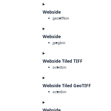
Webside
geotiff
bin
Webside
jpeg
bin
Webside Tiled TIFF
octet
bin
Webside Tiled GeoTIFF
octet
bin
Webside