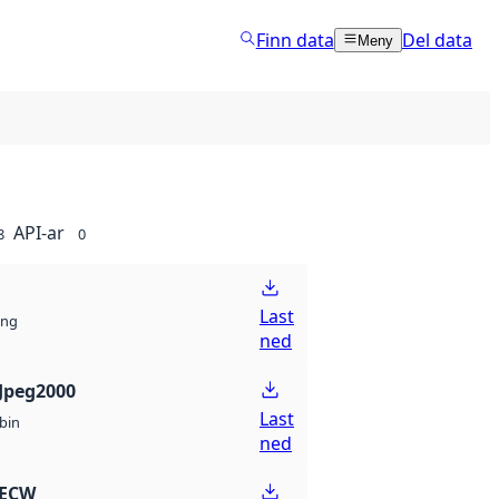
Finn data
Del data
Meny
API-ar
8
0
Last
ng
ned
Jpeg2000
Last
bin
ned
 ECW