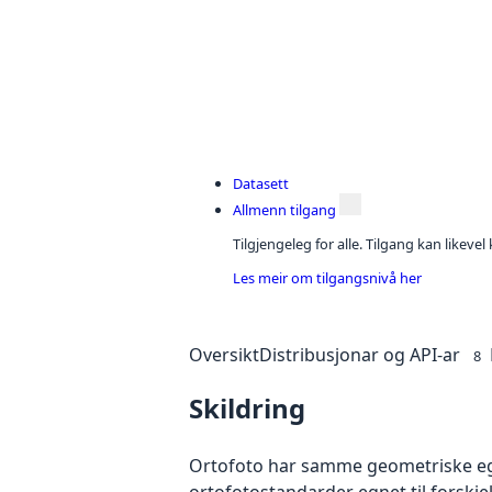
Datasett
Allmenn tilgang
Tilgjengeleg for alle. Tilgang kan likeve
Les meir om tilgangsnivå her
Oversikt
Distribusjonar og API-ar
8
Skildring
Ortofoto har samme geometriske egen
ortofotostandarder egnet til forskj