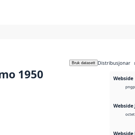
Distribusjonar
Bruk datasett
smo 1950
Webside
p
png
Webside 
octet
Webside