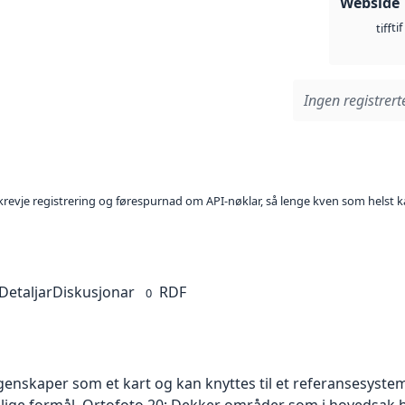
Webside
tif
tiff
Ingen registrerte
l krevje registrering og førespurnad om API-nøklar, så lenge kven som helst ka
Detaljar
Diskusjonar
RDF
0
skaper som et kart og kan knyttes til et referansesystem. 
ellige formål. Ortofoto 20: Dekker områder som i hovedsak b