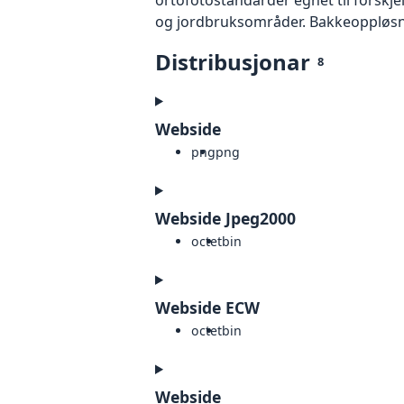
og jordbruksområder. Bakkeoppløsnin
Distribusjonar
8
Webside
png
png
Webside Jpeg2000
octet
bin
Webside ECW
octet
bin
Webside