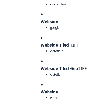
geotiff
bin
Webside
jpeg
bin
Webside Tiled TIFF
octet
bin
Webside Tiled GeoTIFF
octet
bin
Webside
tiff
tif