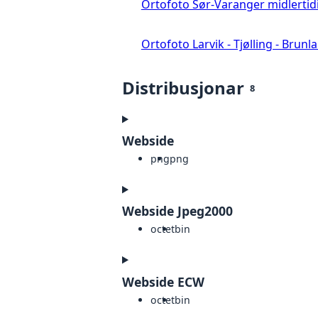
Ortofoto Sør-Varanger midlertid
Ortofoto Larvik - Tjølling - Brunl
Distribusjonar
8
Webside
png
png
Webside Jpeg2000
octet
bin
Webside ECW
octet
bin