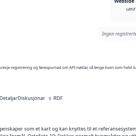
Webside
tif
tiff
Ingen registrerte
l krevje registrering og førespurnad om API-nøklar, så lenge kven som helst ka
Detaljar
Diskusjonar
RDF
0
skaper som et kart og kan knyttes til et referansesystem. 
ellige formål. Ortofoto 10: Dekker normalt byområder og 