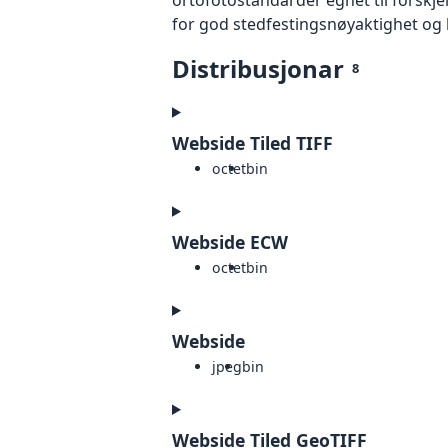
for god stedfestingsnøyaktighet og 
Distribusjonar
8
Webside Tiled TIFF
octet
bin
Webside ECW
octet
bin
Webside
jpeg
bin
Webside Tiled GeoTIFF