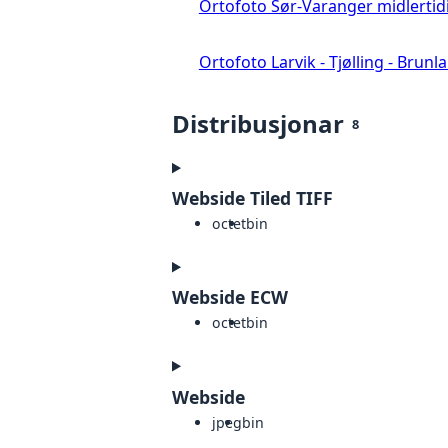
Ortofoto Sør-Varanger midlertid
Ortofoto Larvik - Tjølling - Brunl
Distribusjonar
8
Webside Tiled TIFF
octet
bin
Webside ECW
octet
bin
Webside
jpeg
bin