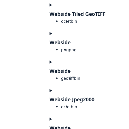
Webside Tiled GeoTIFF
octet
bin
Webside
png
png
Webside
geotiff
bin
Webside Jpeg2000
octet
bin
Webside