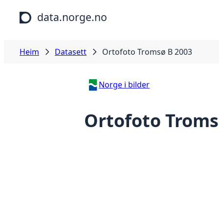
Hopp til hovudinnhald
data.norge.no
Heim
Datasett
Ortofoto Tromsø B 2003
Norge i bilder
Ortofoto Troms