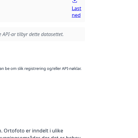
Last
ned
 API-ar tilbyr dette datasettet.
n be om slik registrering og/eller API-nøklar.
Ortofoto er inndelt i ulike
utbyggingsområder der det er behov