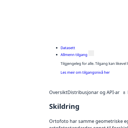
Datasett
Allmenn tilgang
Tilgjengeleg for alle. Tilgang kan likeve
Les meir om tilgangsnivå her
Oversikt
Distribusjonar og API-ar
8
Skildring
Ortofoto har samme geometriske egen
ortofotostandarder egnet til forskj