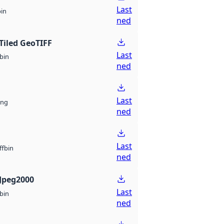
Last
bin
ned
Tiled GeoTIFF
Last
bin
ned
Last
ng
ned
Last
bin
ff
ned
Jpeg2000
Last
bin
ned