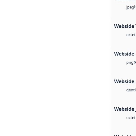
jpeg
Webside 
octet
Webside
p
png
Webside
geoti
Webside 
octet