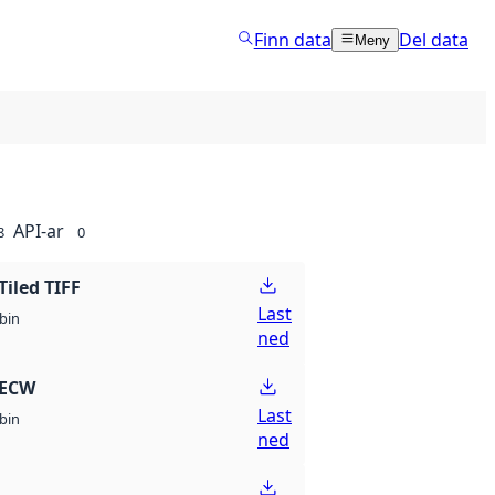
Finn data
Del data
Meny
API-ar
8
0
Tiled TIFF
Last
bin
ned
 ECW
Last
bin
ned