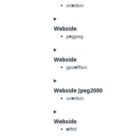
octet
bin
Webside
png
png
Webside
geotiff
bin
Webside Jpeg2000
octet
bin
Webside
tiff
tif