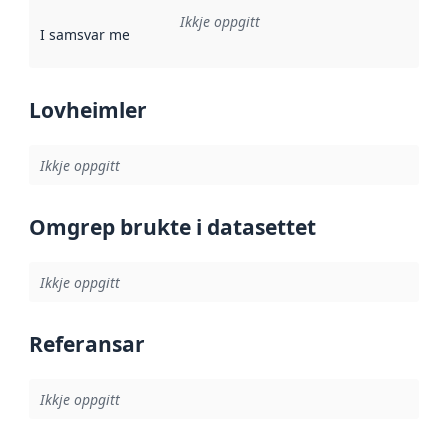
Ikkje oppgitt
I samsvar med
:
Referanse til ei implementeringsregel eller an
Lovheimler
Ikkje oppgitt
Omgrep brukte i datasettet
Ikkje oppgitt
Referansar
Ikkje oppgitt