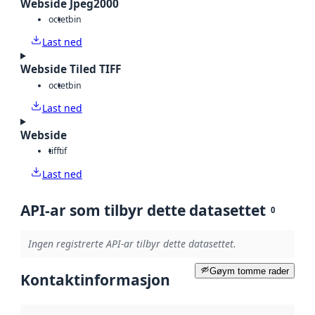
Webside Jpeg2000
octet
bin
Last ned
Webside Tiled TIFF
octet
bin
Last ned
Webside
tiff
tif
Last ned
API-ar som tilbyr dette datasettet
0
Ingen registrerte API-ar tilbyr dette datasettet.
Gøym tomme rader
Kontaktinformasjon