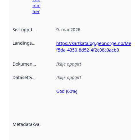
innhenting
her
Sist oppdatert
:
9. mai 2026
Landingsside
:
https://kartkatalog.geonorge.no/Metad
f5da-4350-8d52-4f2c08c0acb0
Dokumentasjon
:
Ikkje oppgitt
Datasettype
:
Ikkje oppgitt
God (60%)
Metadatakvalitet
er ein indikator
på kor godt
datasettene er
beskrive ved
Metadatakvalitet
:
hjelp av
metadata.