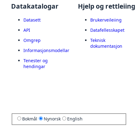
Datakatalogar
Hjelp og rettleiing
Datasett
Brukerveileiing
API
Datafellesskapet
Omgrep
Teknisk
dokumentasjon
Informasjonsmodellar
Tenester og
hendingar
Bokmål
Nynorsk
English