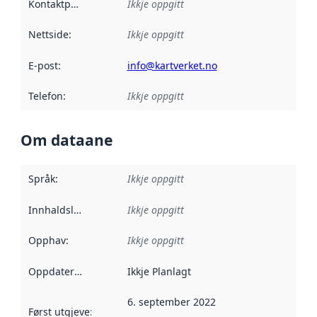
Kontaktpunkt
:
Ikkje oppgitt
Nettside
:
Ikkje oppgitt
E-post
:
info@kartverket.no
Telefon
:
Ikkje oppgitt
Om dataane
Språk
:
Ikkje oppgitt
Innhaldsleverandørar
Ikkje oppgitt
:
Opphav
:
Ikkje oppgitt
Oppdateringsfrekvens
Ikkje Planlagt
:
6. september 2022
Først utgjeve
:
Denne datoen seier når dataa i dette datasettet 