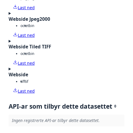
Last ned
Webside Jpeg2000
octet
bin
Last ned
Webside Tiled TIFF
octet
bin
Last ned
Webside
tiff
tif
Last ned
API-ar som tilbyr dette datasettet
0
Ingen registrerte API-ar tilbyr dette datasettet.