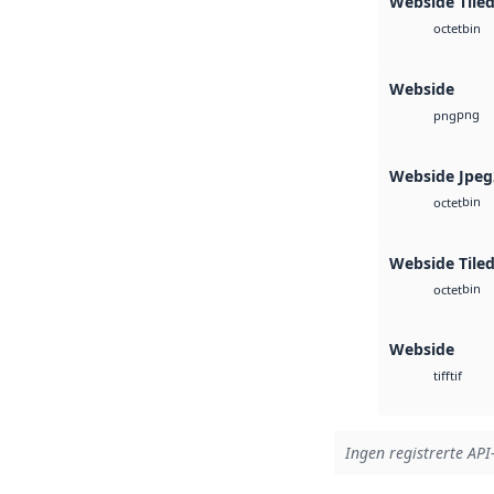
Webside Tile
bin
octet
Webside
png
png
Webside Jpeg
bin
octet
Webside Tiled
bin
octet
Webside
tif
tiff
Ingen registrerte API-