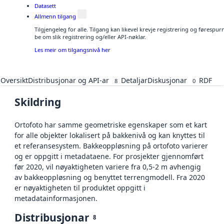
Datasett
Allmenn tilgang
Tilgjengeleg for alle. Tilgang kan likevel krevje registrering og førespu
be om slik registrering og/eller API-nøklar.
Les meir om tilgangsnivå her
Oversikt
Distribusjonar og API-ar
Detaljar
Diskusjonar
RDF
8
0
Skildring
Ortofoto har samme geometriske egenskaper som et kart
for alle objekter lokalisert på bakkenivå og kan knyttes til
et referansesystem. Bakkeoppløsning på ortofoto varierer
og er oppgitt i metadataene. For prosjekter gjennomført
før 2020, vil nøyaktigheten variere fra 0,5-2 m avhengig
av bakkeoppløsning og benyttet terrengmodell. Fra 2020
er nøyaktigheten til produktet oppgitt i
metadatainformasjonen.
Distribusjonar
8