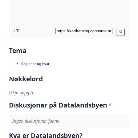
Les meir om
metadatakvalitet
her
URI:
Kopier
Tema
Regionar og byar
Nøkkelord
Ikkje oppgitt
Diskusjonar på Datalandsbyen
0
Ingen diskusjonar funne
Kva er Datalandsbyen?