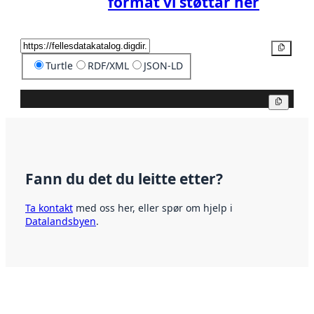
format vi støttar her
Kopier
Turtle
RDF/XML
JSON-LD
Kopier
Fann du det du leitte etter?
Ta kontakt
med oss her, eller spør om hjelp i
Datalandsbyen
.