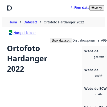
Hopp til hovudinnhald
Finn data
Meny
Heim
Datasett
Ortofoto Hardanger 2022
Norge i bilder
Distribusjonar
API
Bruk datasett
8
Ortofoto
Webside
Hardanger
bin
geotiff
2022
Webside
bin
jpeg
Webside ECW
bin
octet