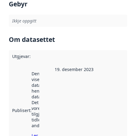
Gebyr
Ikkje oppgitt
Om datasettet
Utgjevar
:
19. desember 2023
Denne datoen
viser når
datasettet vart
henta inn av
data.norge.no.
Det kan ha
vore
Publisert
:
tilgjengeleg
tidlegare
andre stader.
Les meir om