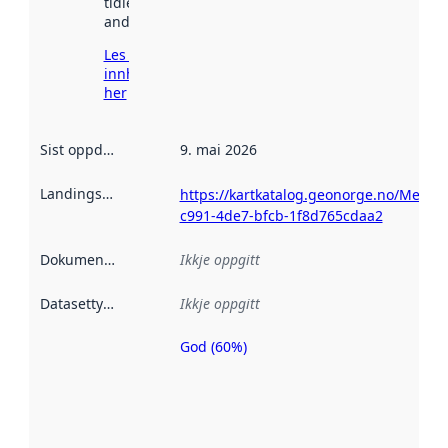
tidlegare
andre stader.
Les meir om
innhenting
her
Sist oppdatert
:
9. mai 2026
Landingsside
:
https://kartkatalog.geonorge.no/Metada
c991-4de7-bfcb-1f8d765cdaa2
Dokumentasjon
:
Ikkje oppgitt
Datasettype
:
Ikkje oppgitt
God (60%)
Metadatakvalitet
er ein indikator
på kor godt
datasettene er
beskrive ved