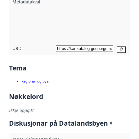
Metadatakvalitet
:
hjelp av
metadata.
Les meir om
metadatakvalitet
her
URI:
Kopier
Tema
Regionar og byar
Nøkkelord
Ikkje oppgitt
Diskusjonar på Datalandsbyen
0