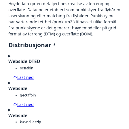
Høydedata gir en detaljert beskrivelse av terreng og
overflate. Dataene er etablert som punktskyer fra flybåren
laserskanning eller matching fra flybilder. Punktskyene
har varierende tetthet (punkt/m2 ) tilpasset ulike formål.
Fra punktskyene er det generert høydemodeller på grid-
format av terreng (DTM) og overflate (DOM).
Distribusjonar
5
Webside DTED
octet
bin
Last ned
Webside
geotiff
bin
Last ned
Webside
laz
vnd.laszip