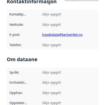
Kontaktinformasjon
Kontaktpunkt
:
Ikkje oppgitt
Nettside
:
Ikkje oppgitt
E-post
:
hoydedata@kartverket.no
Telefon
:
Ikkje oppgitt
Om dataane
Språk
:
Ikkje oppgitt
Innhaldsleverandørar
Ikkje oppgitt
:
Opphav
:
Ikkje oppgitt
Oppdateringsfrekvens
Ikkje oppgitt
: