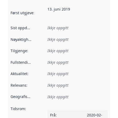
13. juni 2019
Først utgjeve
:
Denne datoen seier når dataa i dette datasettet 
Sist oppdatert
:
Ikkje oppgitt
Nøyaktigheit
:
Ikkje oppgitt
Tilgjenge
:
Ikkje oppgitt
Fullstendigheit
:
Ikkje oppgitt
Aktualitet
:
Ikkje oppgitt
Relevans
:
Ikkje oppgitt
Geografisk område
:
Ikkje oppgitt
Tidsrom
:
Frå
:
2020-02-