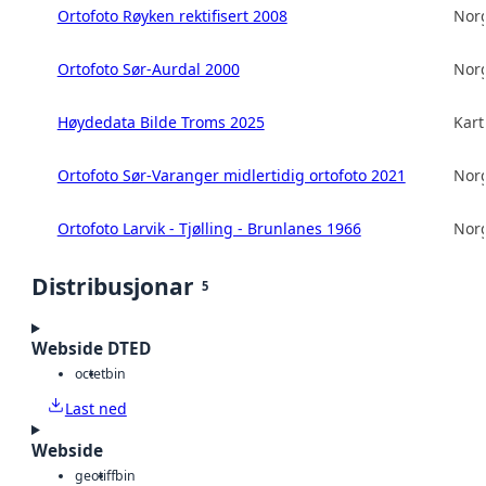
Ortofoto Røyken rektifisert 2008
Norg
Ortofoto Sør-Aurdal 2000
Norg
Høydedata Bilde Troms 2025
Kart
Ortofoto Sør-Varanger midlertidig ortofoto 2021
Norg
Ortofoto Larvik - Tjølling - Brunlanes 1966
Norg
Distribusjonar
5
Webside DTED
octet
bin
Last ned
Webside
geotiff
bin