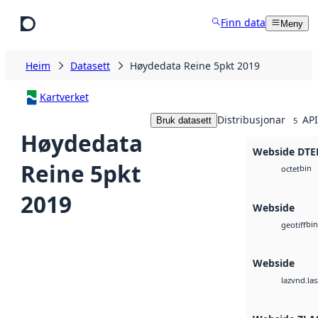
Hopp til hovudinnhald
Finn data
Meny
Heim
Datasett
Høydedata Reine 5pkt 2019
Kartverket
Distribusjonar
API
Bruk datasett
5
Høydedata
Webside DTE
Reine 5pkt
bin
octet
2019
Webside
bin
geotiff
Webside
vnd.las
laz