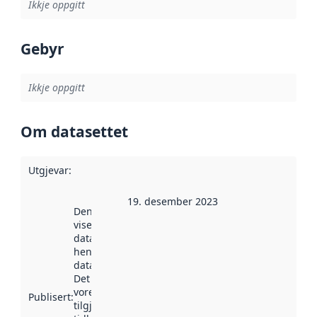
Ikkje oppgitt
Gebyr
Ikkje oppgitt
Om datasettet
Utgjevar
:
19. desember 2023
Denne datoen
viser når
datasettet vart
henta inn av
data.norge.no.
Det kan ha
vore
Publisert
:
tilgjengeleg