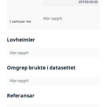
05T00:00:00Z
Ikkje oppgitt
I samsvar med
:
Referanse til ei implementeringsregel eller an
Lovheimler
Ikkje oppgitt
Omgrep brukte i datasettet
Ikkje oppgitt
Referansar