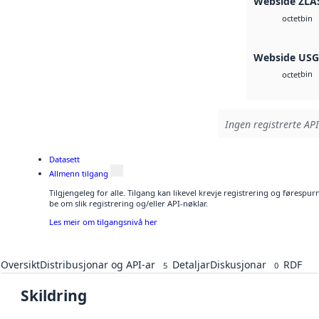
Webside ZLA
bin
octet
Webside US
bin
octet
Ingen registrerte API
Datasett
Allmenn tilgang
Tilgjengeleg for alle. Tilgang kan likevel krevje registrering og førespu
be om slik registrering og/eller API-nøklar.
Les meir om tilgangsnivå her
Oversikt
Distribusjonar og API-ar
Detaljar
Diskusjonar
RDF
5
0
Skildring