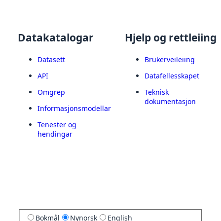
Datakatalogar
Hjelp og rettleiing
Datasett
Brukerveileiing
API
Datafellesskapet
Omgrep
Teknisk
dokumentasjon
Informasjonsmodellar
Tenester og
hendingar
Bokmål
Nynorsk
English