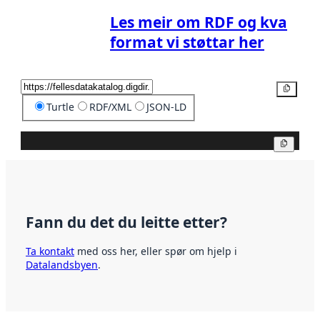
Les meir om RDF og kva
format vi støttar her
Kopier
Turtle
RDF/XML
JSON-LD
Kopier
Fann du det du leitte etter?
Ta kontakt
med oss her, eller spør om hjelp i
Datalandsbyen
.