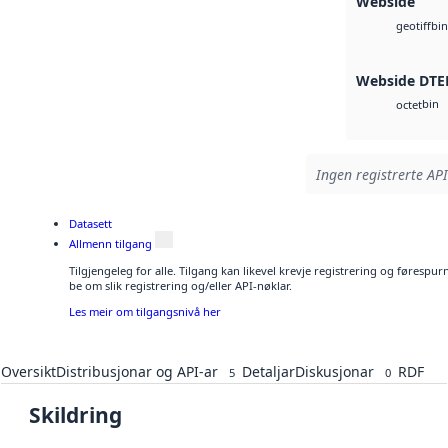
Webside
bin
geotiff
Webside DTE
bin
octet
Ingen registrerte API
Datasett
Allmenn tilgang
Tilgjengeleg for alle. Tilgang kan likevel krevje registrering og førespu
be om slik registrering og/eller API-nøklar.
Les meir om tilgangsnivå her
Oversikt
Distribusjonar og API-ar
Detaljar
Diskusjonar
RDF
5
0
Skildring