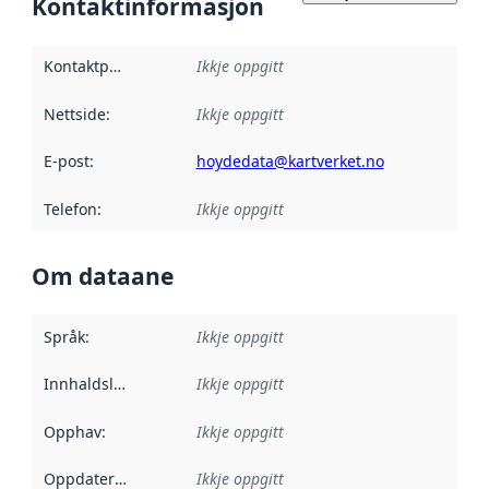
Kontaktinformasjon
Kontaktpunkt
:
Ikkje oppgitt
Nettside
:
Ikkje oppgitt
E-post
:
hoydedata@kartverket.no
Telefon
:
Ikkje oppgitt
Om dataane
Språk
:
Ikkje oppgitt
Innhaldsleverandørar
Ikkje oppgitt
:
Opphav
:
Ikkje oppgitt
Oppdateringsfrekvens
Ikkje oppgitt
: