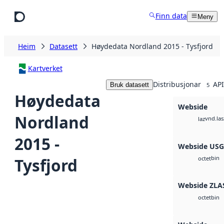
Hopp til hovudinnhald
Finn data
Meny
Heim
Datasett
Høydedata Nordland 2015 - Tysfjord
Kartverket
Distribusjonar
API
Bruk datasett
5
Høydedata
Webside
Nordland
vnd.las
laz
2015 -
Webside US
bin
Tysfjord
octet
Webside ZLA
bin
octet