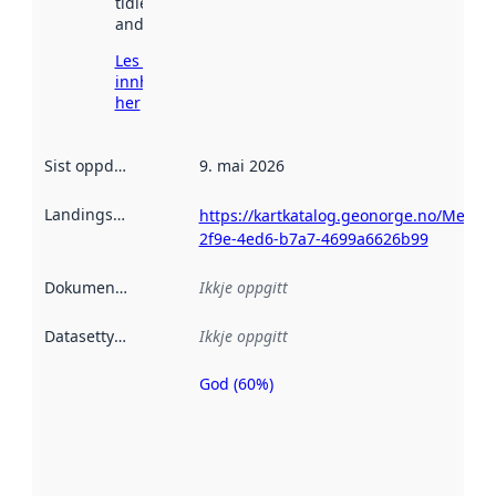
tidlegare
andre stader.
Les meir om
innhenting
her
Sist oppdatert
:
9. mai 2026
Landingsside
:
https://kartkatalog.geonorge.no/Metad
2f9e-4ed6-b7a7-4699a6626b99
Dokumentasjon
:
Ikkje oppgitt
Datasettype
:
Ikkje oppgitt
God (60%)
Metadatakvalitet
er ein indikator
på kor godt
datasettene er
beskrive ved