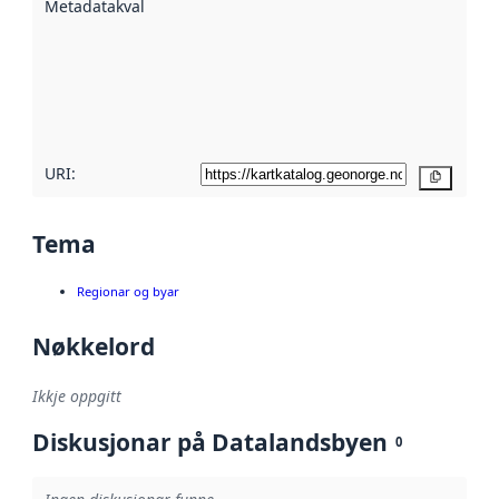
Metadatakvalitet
:
hjelp av
metadata.
Les meir om
metadatakvalitet
her
URI:
Kopier
Tema
Regionar og byar
Nøkkelord
Ikkje oppgitt
Diskusjonar på Datalandsbyen
0