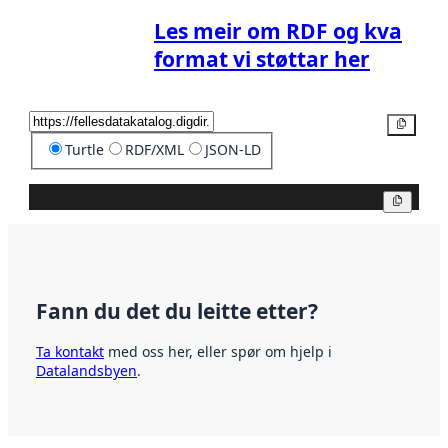
Les meir om RDF og kva
format vi støttar her
Kopier
Turtle
RDF/XML
JSON-LD
Kopier
Fann du det du leitte etter?
Ta kontakt
med oss her, eller spør om hjelp i
Datalandsbyen
.