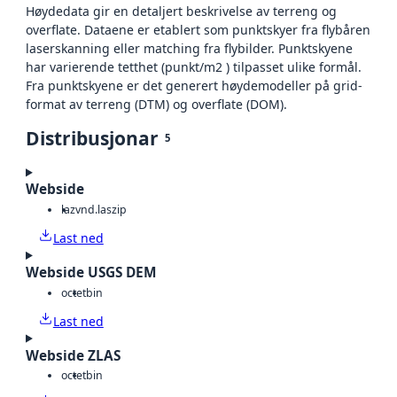
Høydedata gir en detaljert beskrivelse av terreng og
overflate. Dataene er etablert som punktskyer fra flybåren
laserskanning eller matching fra flybilder. Punktskyene
har varierende tetthet (punkt/m2 ) tilpasset ulike formål.
Fra punktskyene er det generert høydemodeller på grid-
format av terreng (DTM) og overflate (DOM).
Distribusjonar
5
Webside
laz
vnd.laszip
Last ned
Webside USGS DEM
octet
bin
Last ned
Webside ZLAS
octet
bin