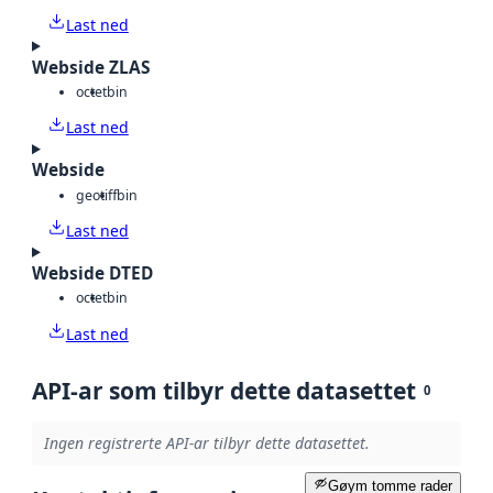
Last ned
Webside ZLAS
octet
bin
Last ned
Webside
geotiff
bin
Last ned
Webside DTED
octet
bin
Last ned
API-ar som tilbyr dette datasettet
0
Ingen registrerte API-ar tilbyr dette datasettet.
Gøym tomme rader