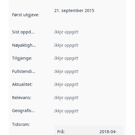
21. september 2015
Først utgjeve
:
Denne datoen seier når dataa i dette datasettet 
Sist oppdatert
:
Ikkje oppgitt
Nøyaktigheit
:
Ikkje oppgitt
Tilgjenge
:
Ikkje oppgitt
Fullstendigheit
:
Ikkje oppgitt
Aktualitet
:
Ikkje oppgitt
Relevans
:
Ikkje oppgitt
Geografisk område
:
Ikkje oppgitt
Tidsrom
:
Frå
:
2018-04-