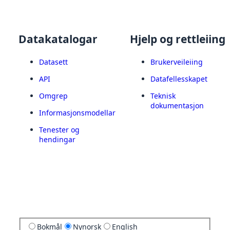
Datakatalogar
Hjelp og rettleiing
Datasett
Brukerveileiing
API
Datafellesskapet
Omgrep
Teknisk
dokumentasjon
Informasjonsmodellar
Tenester og
hendingar
Bokmål
Nynorsk
English