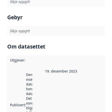
Ikkje oppgitt
Gebyr
Ikkje oppgitt
Om datasettet
Utgjevar
:
19. desember 2023
Denne datoen
viser når
datasettet vart
henta inn av
data.norge.no.
Det kan ha
vore
Publisert
:
tilgjengeleg