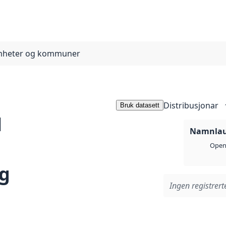
somheter og kommuner
Distribusjonar
Bruk datasett
l
Namnlaus
Open 
og
Ingen registrerte