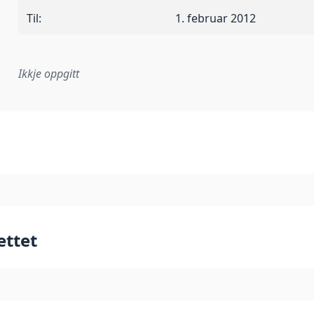
Til
:
1. februar 2012
Ikkje oppgitt
lementeringsregel eller anna spesifikasjon som ligg til grun
ettet