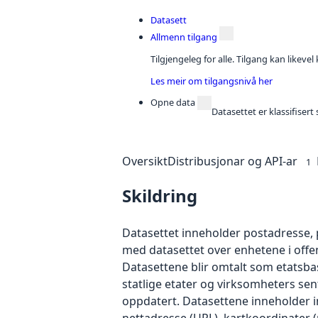
Datasett
Allmenn tilgang
Tilgjengeleg for alle. Tilgang kan likeve
Les meir om tilgangsnivå her
Opne data
Datasettet er klassifiser
Oversikt
Distribusjonar og API-ar
1
Skildring
Datasettet inneholder postadresse,
med datasettet over enhetene i offent
Datasettene blir omtalt som etatsbase
statlige etater og virksomheters se
oppdatert. Datasettene inneholder 
nettadresse (URL), kartkoordinater