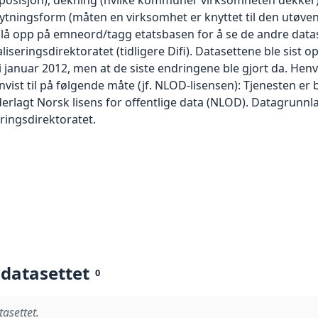
nytningsform (måten en virksomhet er knyttet til den utøve
 Slå opp på emneord/tagg etatsbasen for å se de andre data
aliseringsdirektoratet (tidligere Difi). Datasettene ble sist
 i januar 2012, men at de siste endringene ble gjort da. Henv
envist til på følgende måte (jf. NLOD-lisensen): Tjenesten er
erlagt Norsk lisens for offentlige data (NLOD). Datagrunnlag
eringsdirektoratet.
 datasettet
0
tasettet.