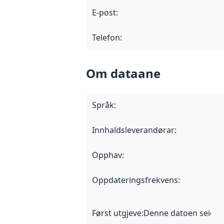
E-post
:
Telefon
:
Om dataane
Språk
:
Innhaldsleverandørar
:
Opphav
:
Oppdateringsfrekvens
:
Først utgjeve
:
Denne datoen seier nå