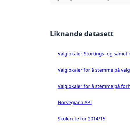
Liknande datasett
Valglokaler, Stortings- og samet
Valglokaler for å stemme på val
Valglokaler for å stemme på for
Norvegiana API
Skolerute for 2014/15