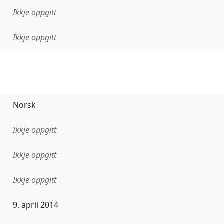
Ikkje oppgitt
Ikkje oppgitt
Norsk
Ikkje oppgitt
Ikkje oppgitt
Ikkje oppgitt
9. april 2014
r dataa i dette datasettet først blei utgitt. Det kan ha skje