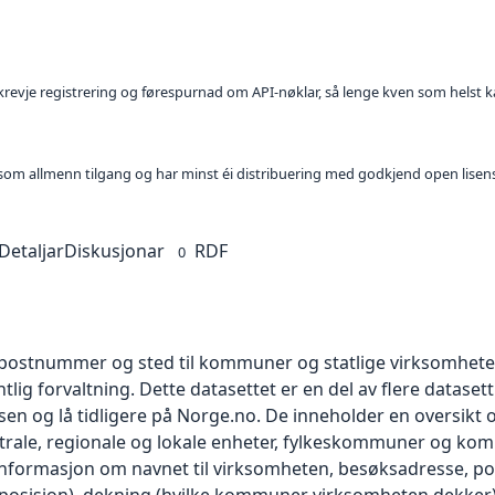
l krevje registrering og førespurnad om API-nøklar, så lenge kven som helst ka
t som allmenn tilgang og har minst éi distribuering med godkjend open lisen
Detaljar
Diskusjonar
RDF
0
 postnummer og sted til kommuner og statlige virksomhete
lig forvaltning. Dette datasettet er en del av flere dataset
n og lå tidligere på Norge.no. De inneholder en oversikt ove
ntrale, regionale og lokale enheter, fylkeskommuner og kom
informasjon om navnet til virksomheten, besøksadresse, po
 (posisjon), dekning (hvilke kommuner virksomheten dekke