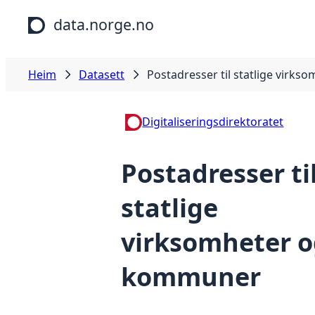
Hopp til hovudinnhald
data.norge.no
Heim
Datasett
Postadresser til statlige virk
Digitaliseringsdirektoratet
Postadresser ti
statlige
virksomheter 
kommuner