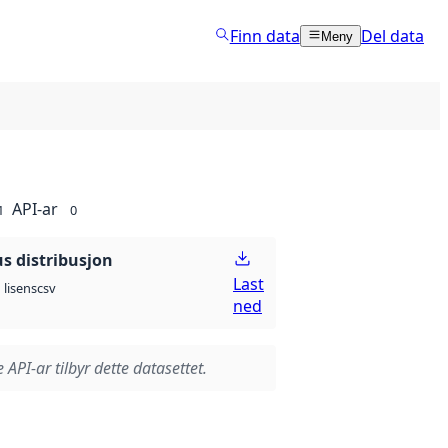
Finn data
Del data
Meny
API-ar
1
0
 distribusjon
Last
csv
lisens
ned
 API-ar tilbyr dette datasettet.