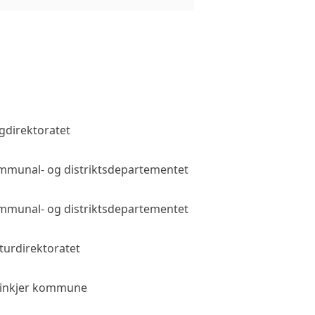
gdirektoratet
Allmenn tilgang
munal- og distriktsdepartementet
Allmenn tilgang
munal- og distriktsdepartementet
Allmenn tilgang
turdirektoratet
Allmenn tilgang
einkjer kommune
Allmenn tilgang