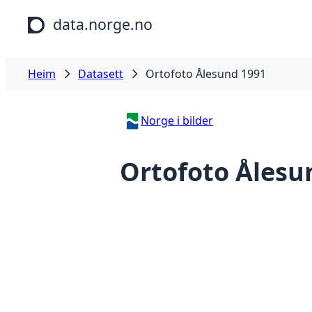
Hopp til hovudinnhald
data.norge.no
Heim
Datasett
Ortofoto Ålesund 1991
Norge i bilder
Ortofoto Ålesu