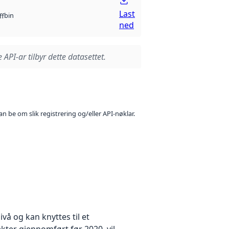
Last
bin
ff
ned
 API-ar tilbyr dette datasettet.
n be om slik registrering og/eller API-nøklar.
å og kan knyttes til et
kter gjennomført før 2020, vil