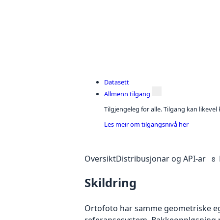
Datasett
Allmenn tilgang
Tilgjengeleg for alle. Tilgang kan likeve
Les meir om tilgangsnivå her
Oversikt
Distribusjonar og API-ar
8
Skildring
Ortofoto har samme geometriske egen
referansesystem. Bakkeoppløsning på