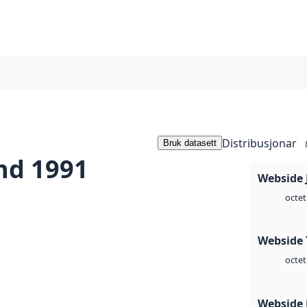
Distribusjonar
Bruk datasett
nd 1991
Webside 
octet
Webside 
octet
Webside