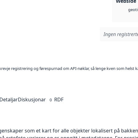
Webside
geoti
Ingen registrerte
l krevje registrering og førespurnad om API-nøklar, så lenge kven som helst ka
Detaljar
Diskusjonar
RDF
0
skaper som et kart for alle objekter lokalisert på bakkeniv
 ortofoto varierer og er oppgitt i metadataene. For prosje