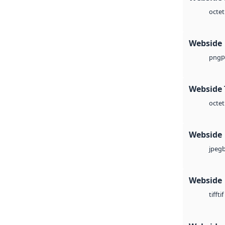
octet
Webside
p
png
Webside 
octet
Webside
jpeg
Webside
tif
tiff