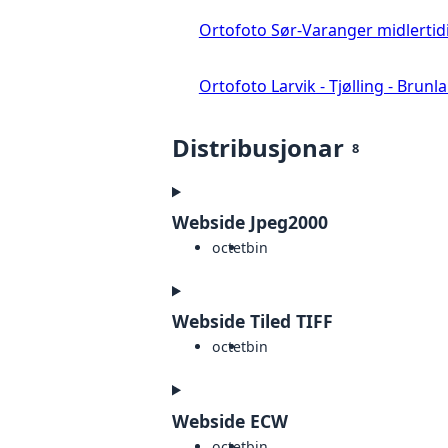
Ortofoto Sør-Varanger midlertid
Ortofoto Larvik - Tjølling - Brunl
Distribusjonar
8
Webside Jpeg2000
octet
bin
Webside Tiled TIFF
octet
bin
Webside ECW
octet
bin