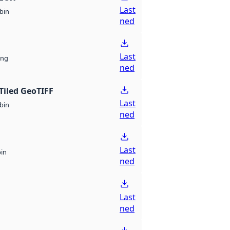
Last
bin
ned
Last
ng
ned
Tiled GeoTIFF
Last
bin
ned
Last
bin
ned
Last
ned