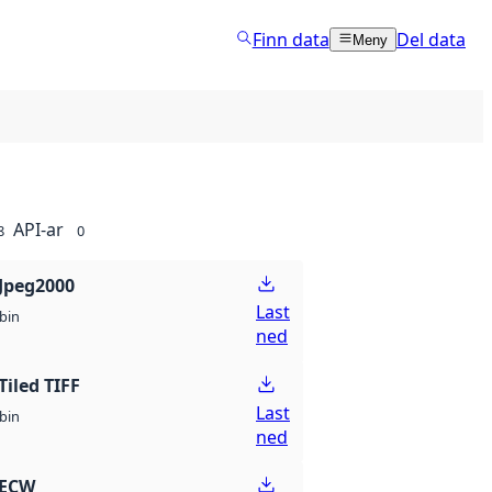
Finn data
Del data
Meny
API-ar
8
0
Jpeg2000
Last
bin
ned
Tiled TIFF
Last
bin
ned
 ECW