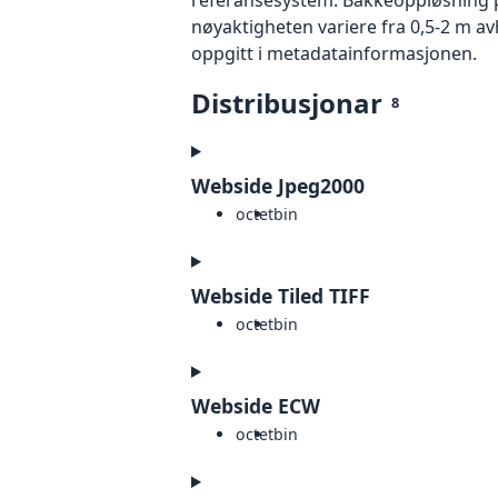
nøyaktigheten variere fra 0,5-2 m a
oppgitt i metadatainformasjonen.
Distribusjonar
8
Webside Jpeg2000
octet
bin
Webside Tiled TIFF
octet
bin
Webside ECW
octet
bin