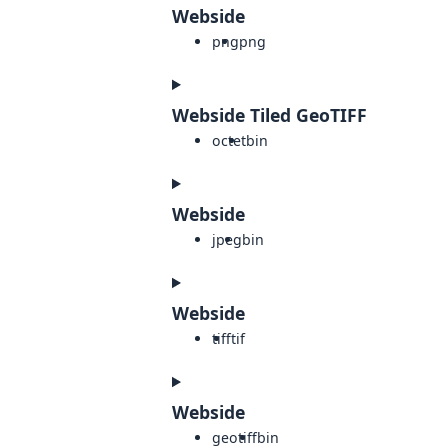
Webside
png
png
Webside Tiled GeoTIFF
octet
bin
Webside
jpeg
bin
Webside
tiff
tif
Webside
geotiff
bin