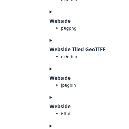
Webside
png
png
Webside Tiled GeoTIFF
octet
bin
Webside
jpeg
bin
Webside
tiff
tif