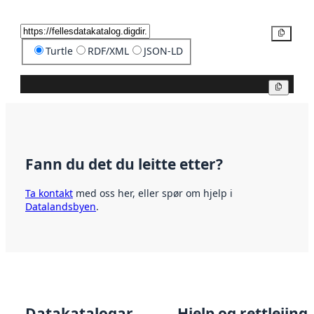
Kopier
Turtle
RDF/XML
JSON-LD
Kopier
Fann du det du leitte etter?
Ta kontakt
med oss her, eller spør om hjelp i
Datalandsbyen
.
Datakatalogar
Hjelp og rettleiing