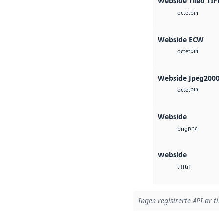
Webside Tiled TIF
bin
octet
Webside ECW
bin
octet
Webside Jpeg200
bin
octet
Webside
png
png
Webside
tif
tiff
Ingen registrerte API-ar ti