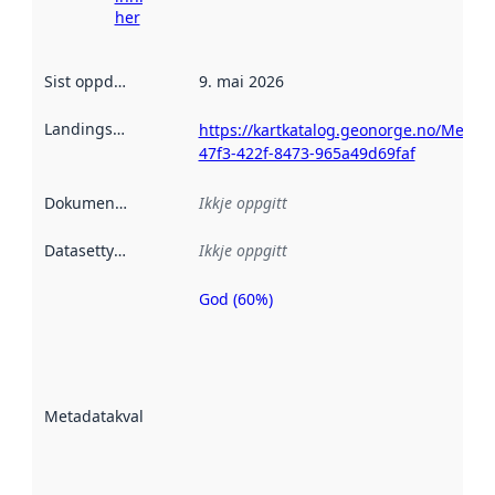
her
Sist oppdatert
:
9. mai 2026
Landingsside
:
https://kartkatalog.geonorge.no/Metad
47f3-422f-8473-965a49d69faf
Dokumentasjon
:
Ikkje oppgitt
Datasettype
:
Ikkje oppgitt
God (60%)
Metadatakvalitet
er ein indikator
på kor godt
datasettene er
beskrive ved
Metadatakvalitet
:
hjelp av
metadata.
Les meir om