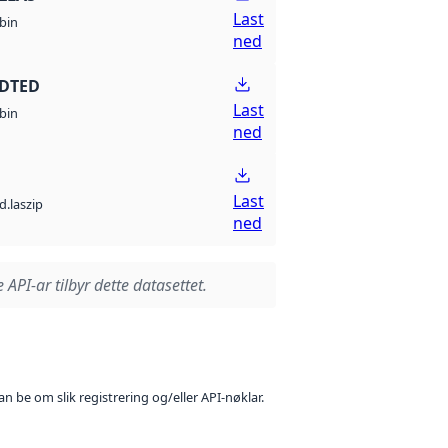
Last
bin
ned
 DTED
Last
bin
ned
Last
d.laszip
ned
 API-ar tilbyr dette datasettet.
n be om slik registrering og/eller API-nøklar.