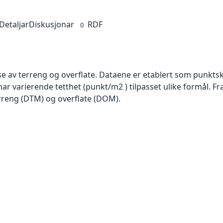
Detaljar
Diskusjonar
RDF
0
se av terreng og overflate. Dataene er etablert som punktsk
har varierende tetthet (punkt/m2 ) tilpasset ulike formål. F
rreng (DTM) og overflate (DOM).