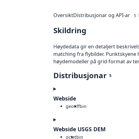
Oversikt
Distribusjonar og API-ar
5
Skildring
Høydedata gir en detaljert beskrivel
matching fra flybilder. Punktskyene 
høydemodeller på grid-format av te
Distribusjonar
5
Webside
geotiff
bin
Webside USGS DEM
octet
bin