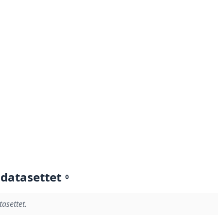
 datasettet
0
tasettet.