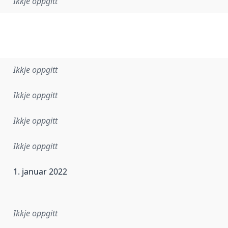
Ikkje oppgitt
Ikkje oppgitt
Ikkje oppgitt
Ikkje oppgitt
Ikkje oppgitt
1. januar 2022
r dataa i dette datasettet først blei utgitt. Det kan ha skje
Ikkje oppgitt