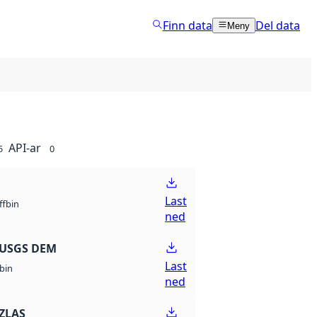
Finn data
Del data
Meny
API-ar
5
0
Last
bin
ff
ned
 USGS DEM
Last
bin
ned
ZLAS