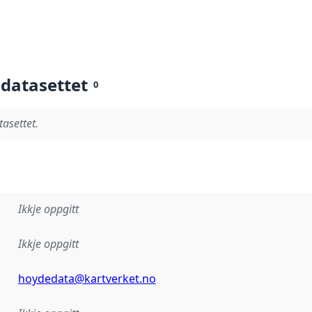
 datasettet
0
tasettet.
Ikkje oppgitt
Ikkje oppgitt
hoydedata@kartverket.no