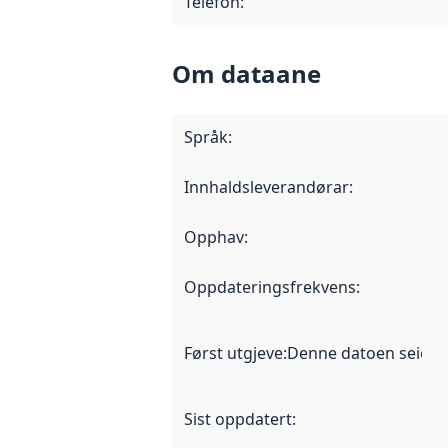
Telefon
:
Om dataane
Språk
:
Innhaldsleverandørar
:
Opphav
:
Oppdateringsfrekvens
:
Først utgjeve
:
Denne datoen seier nå
Sist oppdatert
: