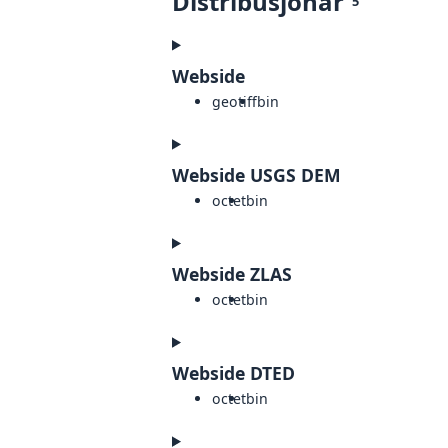
Distribusjonar
5
Webside
geotiff
bin
Webside USGS DEM
octet
bin
Webside ZLAS
octet
bin
Webside DTED
octet
bin