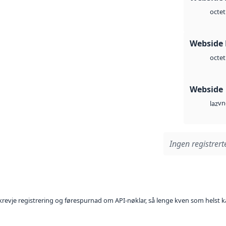
octet
Webside
octet
Webside
vn
laz
Ingen registrerte
l krevje registrering og førespurnad om API-nøklar, så lenge kven som helst ka