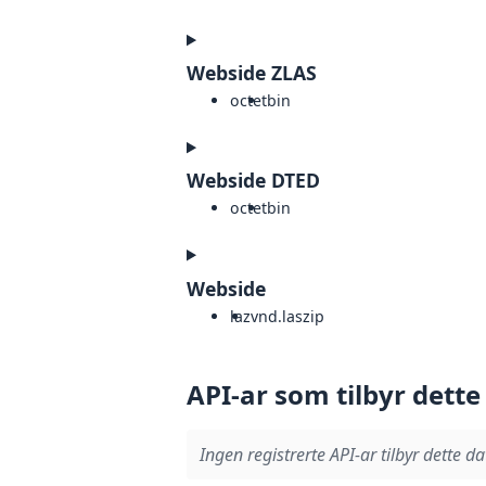
Webside ZLAS
octet
bin
Webside DTED
octet
bin
Webside
laz
vnd.laszip
API-ar som tilbyr dette
Ingen registrerte API-ar tilbyr dette da