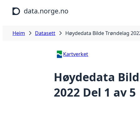
Hopp til hovudinnhald
data.norge.no
Heim
Datasett
Høydedata Bilde Trøndelag 2022
Kartverket
Høydedata Bild
2022 Del 1 av 5