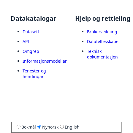
Datakatalogar
Hjelp og rettleiing
Datasett
Brukerveileiing
API
Datafellesskapet
Omgrep
Teknisk
dokumentasjon
Informasjonsmodellar
Tenester og
hendingar
Bokmål
Nynorsk
English