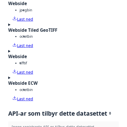
Webside
jpeg
bin
Last ned
Webside Tiled GeoTIFF
octet
bin
Last ned
Webside
tiff
tif
Last ned
Webside ECW
octet
bin
Last ned
API-ar som tilbyr dette datasettet
0
Ingen registrerte API-ar tilbyr dette datasettet.