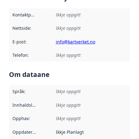
Kontaktpunkt
:
Ikkje oppgitt
Nettside
:
Ikkje oppgitt
E-post
:
info@kartverket.no
Telefon
:
Ikkje oppgitt
Om dataane
Språk
:
Ikkje oppgitt
Innhaldsleverandørar
Ikkje oppgitt
:
Opphav
:
Ikkje oppgitt
Oppdateringsfrekvens
Ikkje Planlagt
: