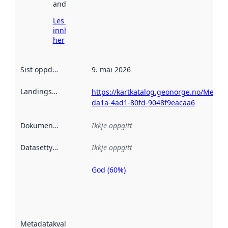
andre stader.
Les meir om
innhenting
her
Sist oppdatert
:
9. mai 2026
Landingsside
:
https://kartkatalog.geonorge.no/Metada
da1a-4ad1-80fd-9048f9eacaa6
Dokumentasjon
:
Ikkje oppgitt
Datasettype
:
Ikkje oppgitt
God (60%)
Metadatakvalitet
er ein indikator
på kor godt
datasettene er
beskrive ved
Metadatakvalitet
:
hjelp av