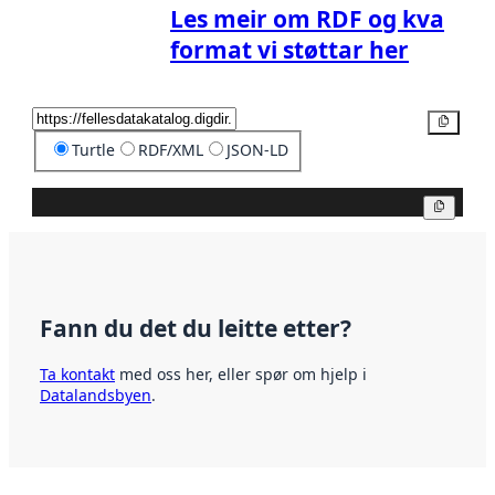
Les meir om RDF og kva
format vi støttar her
Kopier
Turtle
RDF/XML
JSON-LD
Kopier
Fann du det du leitte etter?
Ta kontakt
med oss her, eller spør om hjelp i
Datalandsbyen
.