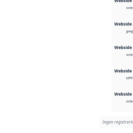
Webside 
octe
Webside
jpeg
Webside 
octe
Webside
ti
tiff
Webside
octe
Ingen registrerte