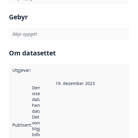
Gebyr
Ikkje oppgitt
Om datasettet
Utgjevar
:
19. desember 2023
Denne datoen
viser når
datasettet vart
henta inn av
data.norge.no.
Det kan ha
vore
Publisert
:
tilgjengeleg
tidlegare