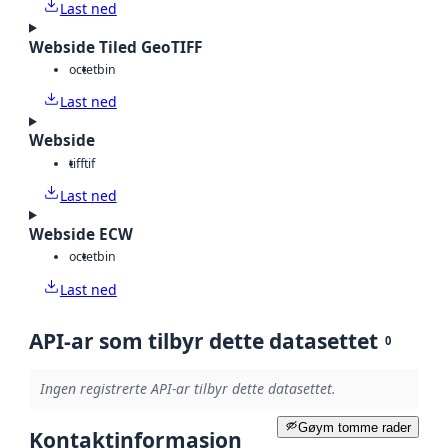
Last ned
Webside Tiled GeoTIFF
octet
bin
Last ned
Webside
tiff
tif
Last ned
Webside ECW
octet
bin
Last ned
API-ar som tilbyr dette datasettet
0
Ingen registrerte API-ar tilbyr dette datasettet.
Gøym tomme rader
Kontaktinformasjon