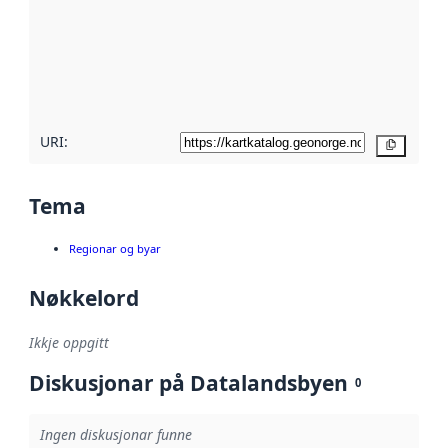
metadata.
Les meir om
metadatakvalitet
her
URI:
Kopier
Tema
Regionar og byar
Nøkkelord
Ikkje oppgitt
Diskusjonar på Datalandsbyen
0
Ingen diskusjonar funne