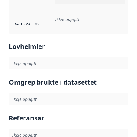
Ikkje oppgitt
I samsvar med
:
Referanse til ei implementeringsregel eller an
Lovheimler
Ikkje oppgitt
Omgrep brukte i datasettet
Ikkje oppgitt
Referansar
Ikkje oppgitt