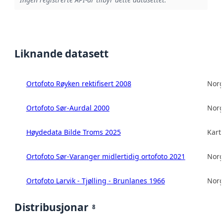
Liknande datasett
Ortofoto Røyken rektifisert 2008
Norg
Ortofoto Sør-Aurdal 2000
Norg
Høydedata Bilde Troms 2025
Kart
Ortofoto Sør-Varanger midlertidig ortofoto 2021
Norg
Ortofoto Larvik - Tjølling - Brunlanes 1966
Norg
Distribusjonar
8