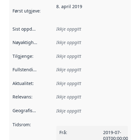
8. april 2019
Først utgjeve
:
Denne datoen seier når dataa i dette datasettet 
Sist oppdatert
:
Ikkje oppgitt
Nøyaktigheit
:
Ikkje oppgitt
Tilgjenge
:
Ikkje oppgitt
Fullstendigheit
:
Ikkje oppgitt
Aktualitet
:
Ikkje oppgitt
Relevans
:
Ikkje oppgitt
Geografisk område
:
Ikkje oppgitt
Tidsrom
:
Frå
:
2019-07-
03T00:00:00Z