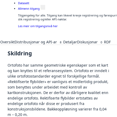
Datasett
Allmenn tilgang
Tilgjengeleg for alle. Tilgang kan likevel krevje registrering og føresp
slik registrering og/eller API-nøklar.
Les meir om tilgangsnivå her
Oversikt
Distribusjonar og API-ar
Detaljar
Diskusjonar
RDF
8
0
Skildring
Ortofoto har samme geometriske egenskaper som et kart
og kan knyttes til et referansesystem. Ortofoto er inndelt i
ulike ortofotostandarder egnet til forskjellige formål.
«Rektifiserte flybilder» er vanligvis et midlertidig produkt,
som benyttes under arbeidet med kontroll av
kartkonstruksjonen. De er derfor av dårligere kvalitet enn
endelige ortofoto. Rektifiserte flybilder ertstattes av
endelige ortofoto når disse er produsert fra
konstruksjonsbildene. Bakkeoppløsning varierer fra 0,04
m – 0,20 m.