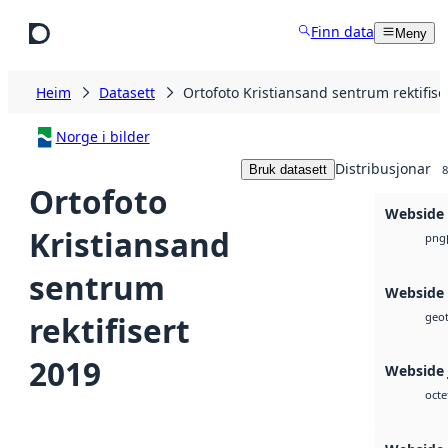
Hopp til hovudinnhald
Finn data
Meny
Heim
Datasett
Ortofoto Kristiansand sentrum rektifise
Norge i bilder
Distribusjonar
Bruk datasett
8
Ortofoto
Webside
Kristiansand
png
sentrum
Webside
rektifisert
geot
2019
Webside 
octe