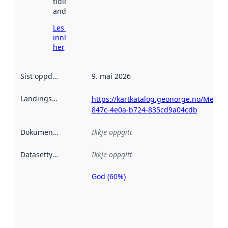
tidlegare
andre stader.
Les meir om
innhenting
her
Sist oppdatert
:
9. mai 2026
Landingsside
:
https://kartkatalog.geonorge.no/Metad
847c-4e0a-b724-835cd9a04cdb
Dokumentasjon
:
Ikkje oppgitt
Datasettype
:
Ikkje oppgitt
God (60%)
Metadatakvalitet
er ein indikator
på kor godt
datasettene er
beskrive ved