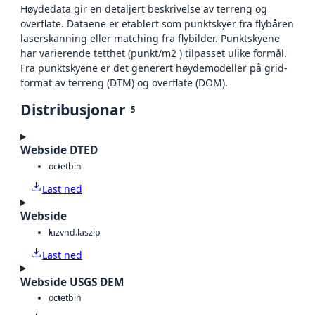
Høydedata gir en detaljert beskrivelse av terreng og
overflate. Dataene er etablert som punktskyer fra flybåren
laserskanning eller matching fra flybilder. Punktskyene
har varierende tetthet (punkt/m2 ) tilpasset ulike formål.
Fra punktskyene er det generert høydemodeller på grid-
format av terreng (DTM) og overflate (DOM).
Distribusjonar
5
Webside DTED
octet
bin
Last ned
Webside
laz
vnd.laszip
Last ned
Webside USGS DEM
octet
bin