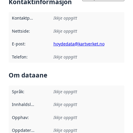
Kontaktinformasjon
Kontaktpunkt
:
Ikkje oppgitt
Nettside
:
Ikkje oppgitt
E-post
:
hoydedata@kartverket.no
Telefon
:
Ikkje oppgitt
Om dataane
Språk
:
Ikkje oppgitt
Innhaldsleverandørar
Ikkje oppgitt
:
Opphav
:
Ikkje oppgitt
Oppdateringsfrekvens
Ikkje oppgitt
: