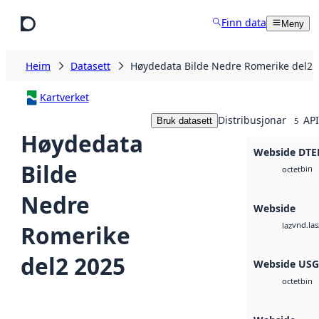
Hopp til hovudinnhald
Finn data
Meny
Heim
Datasett
Høydedata Bilde Nedre Romerike del2 
Kartverket
Distribusjonar
API
Bruk datasett
5
Høydedata
Webside DTE
Bilde
bin
octet
Nedre
Webside
vnd.las
Romerike
laz
del2 2025
Webside US
bin
octet