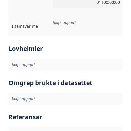
01T00:00:00Z
Ikkje oppgitt
I samsvar med
:
Referanse til ei implementeringsregel eller an
Lovheimler
Ikkje oppgitt
Omgrep brukte i datasettet
Ikkje oppgitt
Referansar