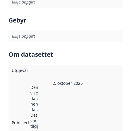
Ikkje oppgitt
Gebyr
Ikkje oppgitt
Om datasettet
Utgjevar
:
2. oktober 2025
Denne datoen
viser når
datasettet vart
henta inn av
data.norge.no.
Det kan ha
vore
Publisert
:
tilgjengeleg