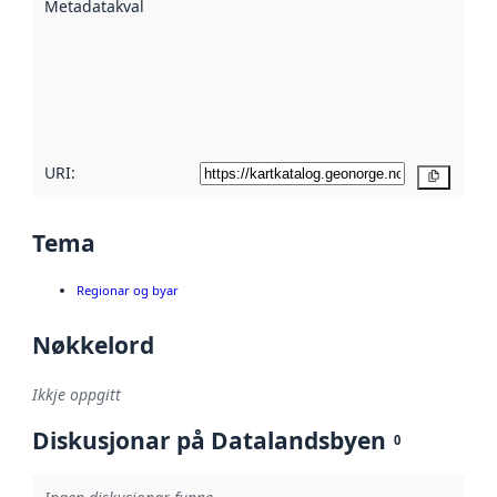
Metadatakvalitet
:
hjelp av
metadata.
Les meir om
metadatakvalitet
her
URI:
Kopier
Tema
Regionar og byar
Nøkkelord
Ikkje oppgitt
Diskusjonar på Datalandsbyen
0