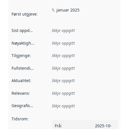
1. januar 2025
Først utgjeve
:
Denne datoen seier når dataa i dette datasettet 
Sist oppdatert
:
Ikkje oppgitt
Nøyaktigheit
:
Ikkje oppgitt
Tilgjenge
:
Ikkje oppgitt
Fullstendigheit
:
Ikkje oppgitt
Aktualitet
:
Ikkje oppgitt
Relevans
:
Ikkje oppgitt
Geografisk område
:
Ikkje oppgitt
Tidsrom
:
Frå
:
2025-10-