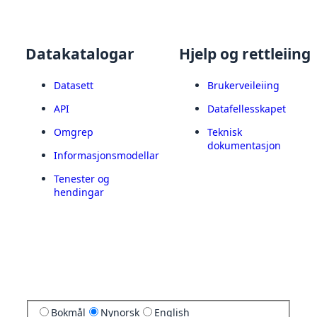
Datakatalogar
Hjelp og rettleiing
Datasett
Brukerveileiing
API
Datafellesskapet
Omgrep
Teknisk
dokumentasjon
Informasjonsmodellar
Tenester og
hendingar
Bokmål
Nynorsk
English