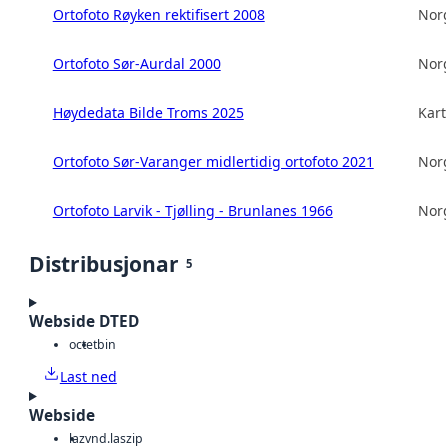
Ortofoto Røyken rektifisert 2008
Norg
Ortofoto Sør-Aurdal 2000
Norg
Høydedata Bilde Troms 2025
Kart
Ortofoto Sør-Varanger midlertidig ortofoto 2021
Norg
Ortofoto Larvik - Tjølling - Brunlanes 1966
Norg
Distribusjonar
5
Webside DTED
octet
bin
Last ned
Webside
laz
vnd.laszip