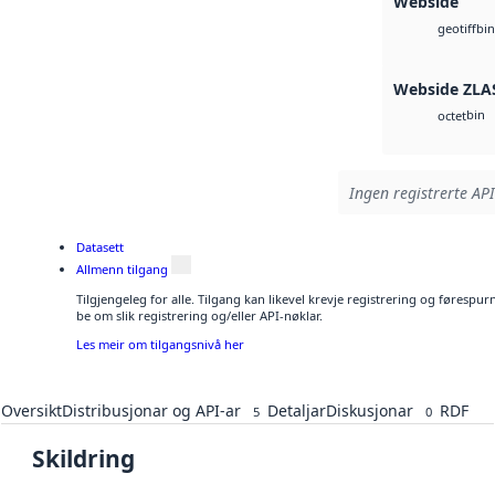
Webside
bin
geotiff
Webside ZLA
bin
octet
Ingen registrerte API
Datasett
Allmenn tilgang
Tilgjengeleg for alle. Tilgang kan likevel krevje registrering og førespu
be om slik registrering og/eller API-nøklar.
Les meir om tilgangsnivå her
Oversikt
Distribusjonar og API-ar
Detaljar
Diskusjonar
RDF
5
0
Skildring