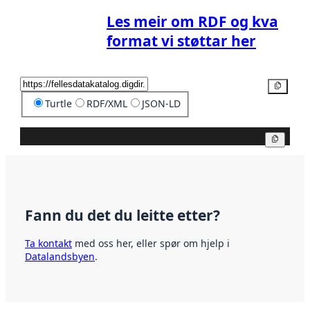
Les meir om RDF og kva
format vi støttar her
Kopier
Turtle
RDF/XML
JSON-LD
Kopier
Fann du det du leitte etter?
Ta kontakt
med oss her, eller spør om hjelp i
Datalandsbyen
.