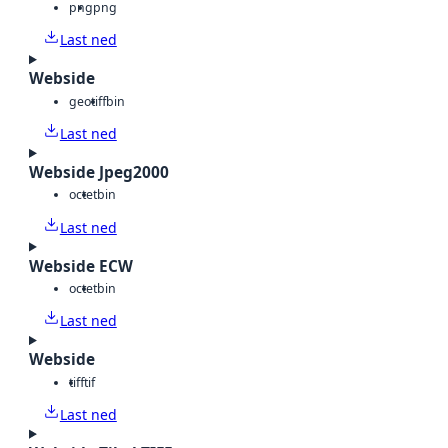
png
png
Last ned
Webside
geotiff
bin
Last ned
Webside Jpeg2000
octet
bin
Last ned
Webside ECW
octet
bin
Last ned
Webside
tiff
tif
Last ned