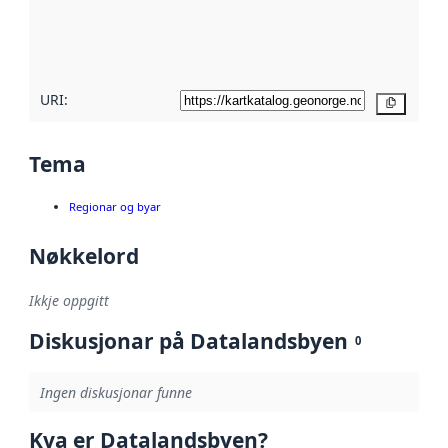
Les meir om
metadatakvalitet
her
URI:
Kopier
Tema
Regionar og byar
Nøkkelord
Ikkje oppgitt
Diskusjonar på Datalandsbyen
0
Ingen diskusjonar funne
Kva er Datalandsbyen?