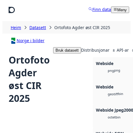
Hopp til hovudinnhald
Finn data
Meny
Heim
Datasett
Ortofoto Agder øst CIR 2025
Norge i bilder
Distribusjonar
API-ar
Bruk datasett
8
Ortofoto
Webside
Agder
png
png
øst CIR
Webside
bin
2025
geotiff
Webside Jpeg200
bin
octet