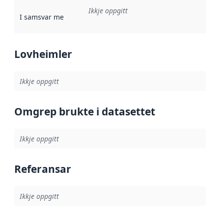
Ikkje oppgitt
I samsvar med
:
Referanse til ei implementeringsregel eller an
Lovheimler
Ikkje oppgitt
Omgrep brukte i datasettet
Ikkje oppgitt
Referansar
Ikkje oppgitt