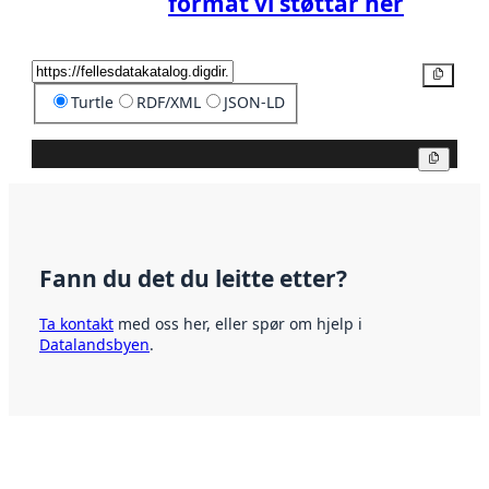
format vi støttar her
Kopier
Turtle
RDF/XML
JSON-LD
Kopier
Fann du det du leitte etter?
Ta kontakt
med oss her, eller spør om hjelp i
Datalandsbyen
.