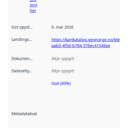
innhenting
her
Sist oppdatert
:
9. mai 2026
Landingsside
:
https://kartkatalog.geonorge.no/Metad
aab0-4f5d-b784-576ec41546ee
Dokumentasjon
:
Ikkje oppgitt
Datasettype
:
Ikkje oppgitt
God (60%)
Metadatakvalitet
er ein indikator
på kor godt
datasettene er
beskrive ved
Metadatakvalitet
:
hjelp av
metadata.