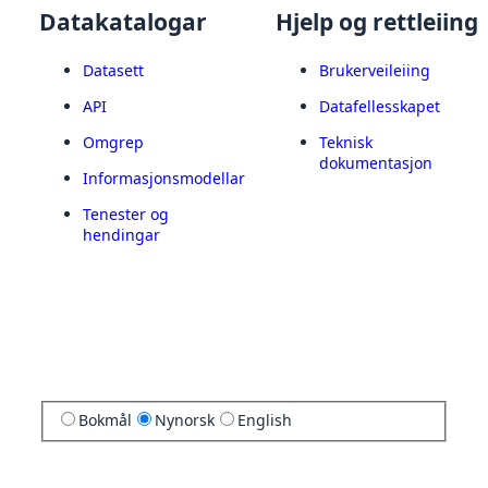
Datakatalogar
Hjelp og rettleiing
Datasett
Brukerveileiing
API
Datafellesskapet
Omgrep
Teknisk
dokumentasjon
Informasjonsmodellar
Tenester og
hendingar
Bokmål
Nynorsk
English