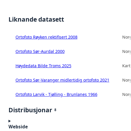
Liknande datasett
Ortofoto Røyken rektifisert 2008
Norg
Ortofoto Sør-Aurdal 2000
Norg
Høydedata Bilde Troms 2025
Kart
Ortofoto Sør-Varanger midlertidig ortofoto 2021
Norg
Ortofoto Larvik - Tjølling - Brunlanes 1966
Norg
Distribusjonar
8
Webside