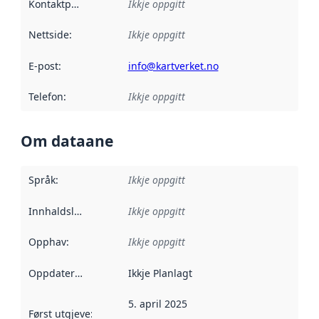
Kontaktpunkt
:
Ikkje oppgitt
Nettside
:
Ikkje oppgitt
E-post
:
info@kartverket.no
Telefon
:
Ikkje oppgitt
Om dataane
Språk
:
Ikkje oppgitt
Innhaldsleverandørar
Ikkje oppgitt
:
Opphav
:
Ikkje oppgitt
Oppdateringsfrekvens
Ikkje Planlagt
:
5. april 2025
Først utgjeve
:
Denne datoen seier når dataa i dette datasettet 