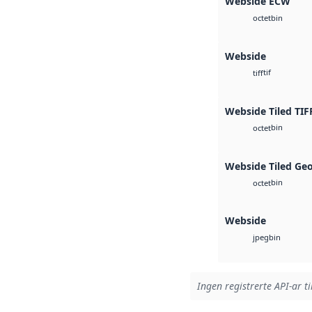
Webside ECW
bin
octet
Webside
tif
tiff
Webside Tiled TIF
bin
octet
Webside Tiled Ge
bin
octet
Webside
bin
jpeg
Ingen registrerte API-ar ti