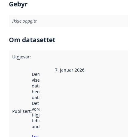
Gebyr
Ikkje oppgitt
Om datasettet
Utgjevar
:
7. januar 2026
Denne datoen
viser når
datasettet vart
henta inn av
data.norge.no.
Det kan ha
vore
Publisert
:
tilgjengeleg
tidlegare
andre stader.
Les meir om