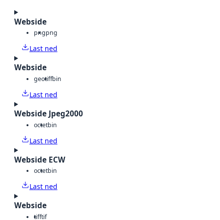
Webside
png
png
Last ned
Webside
geotiff
bin
Last ned
Webside Jpeg2000
octet
bin
Last ned
Webside ECW
octet
bin
Last ned
Webside
tiff
tif