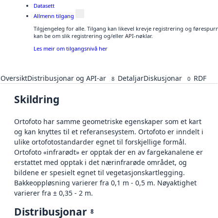
Datasett
Allmenn tilgang
Tilgjengeleg for alle. Tilgang kan likevel krevje registrering og førespu
kan be om slik registrering og/eller API-nøklar.
Les meir om tilgangsnivå her
Oversikt
Distribusjonar og API-ar
Detaljar
Diskusjonar
RDF
8
0
Skildring
Ortofoto har samme geometriske egenskaper som et kart
og kan knyttes til et referansesystem. Ortofoto er inndelt i
ulike ortofotostandarder egnet til forskjellige formål.
Ortofoto «infrarødt» er opptak der en av fargekanalene er
erstattet med opptak i det nærinfrarøde området, og
bildene er spesielt egnet til vegetasjonskartlegging.
Bakkeoppløsning varierer fra 0,1 m - 0,5 m. Nøyaktighet
varierer fra ± 0,35 - 2 m.
Distribusjonar
8