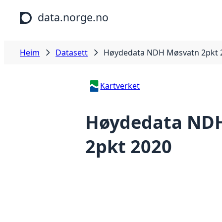
Hopp til hovudinnhald
data.norge.no
Heim
Datasett
Høydedata NDH Møsvatn 2pkt 
Kartverket
Høydedata ND
2pkt 2020