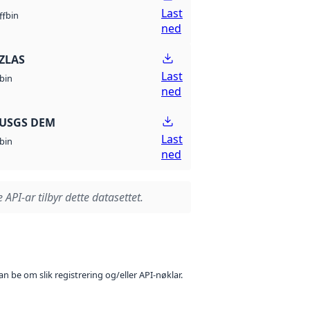
Last
bin
ff
ned
ZLAS
Last
bin
ned
 USGS DEM
Last
bin
ned
 API-ar tilbyr dette datasettet.
n be om slik registrering og/eller API-nøklar.