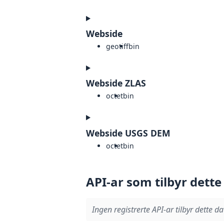
Webside
geotiff
bin
Webside ZLAS
octet
bin
Webside USGS DEM
octet
bin
API-ar som tilbyr dette
Ingen registrerte API-ar tilbyr dette da