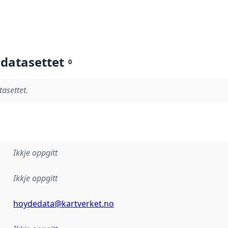
 datasettet
0
tasettet.
Ikkje oppgitt
Ikkje oppgitt
hoydedata@kartverket.no