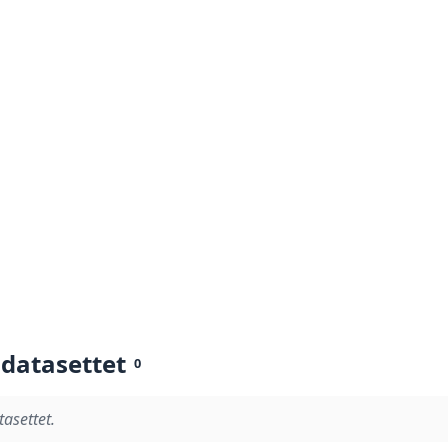
 datasettet
0
tasettet.