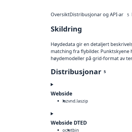
Oversikt
Distribusjonar og API-ar
5
Skildring
Høydedata gir en detaljert beskrivel
matching fra flybilder. Punktskyene 
høydemodeller på grid-format av te
Distribusjonar
5
Webside
laz
vnd.laszip
Webside DTED
octet
bin