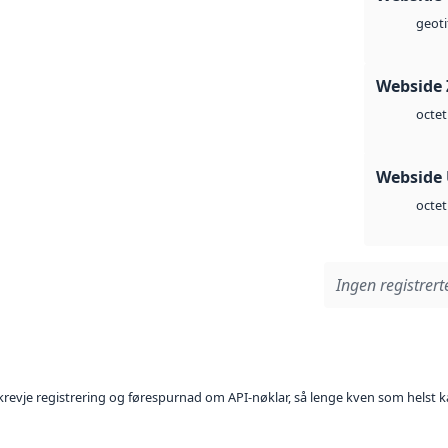
geoti
Webside 
octet
Webside
octet
Ingen registrerte
l krevje registrering og førespurnad om API-nøklar, så lenge kven som helst ka