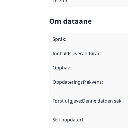
Telefon
:
Om dataane
Språk
:
Innhaldsleverandørar
:
Opphav
:
Oppdateringsfrekvens
:
Først utgjeve
:
Denne datoen seier nå
Sist oppdatert
: