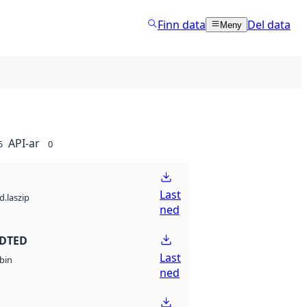
Finn data
Del data
Meny
API-ar
5
0
Last
d.laszip
ned
 DTED
Last
bin
ned