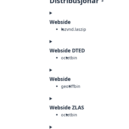
Distribusjonar
5
Webside
laz
vnd.laszip
Webside DTED
octet
bin
Webside
geotiff
bin
Webside ZLAS
octet
bin