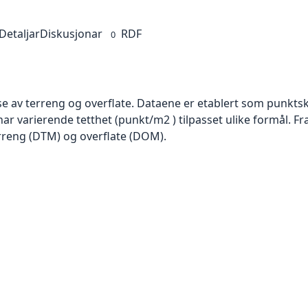
Detaljar
Diskusjonar
RDF
0
se av terreng og overflate. Dataene er etablert som punktsk
har varierende tetthet (punkt/m2 ) tilpasset ulike formål. F
rreng (DTM) og overflate (DOM).