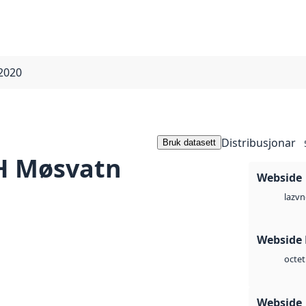
2020
Distribusjonar
Bruk datasett
H Møsvatn
Webside
vn
laz
Webside
octet
Webside