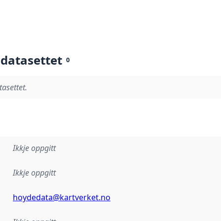
 datasettet
0
tasettet.
Ikkje oppgitt
Ikkje oppgitt
hoydedata@kartverket.no