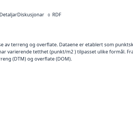
Detaljar
Diskusjonar
RDF
0
se av terreng og overflate. Dataene er etablert som punktsk
har varierende tetthet (punkt/m2 ) tilpasset ulike formål. F
rreng (DTM) og overflate (DOM).