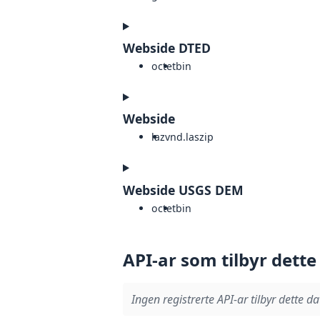
Webside DTED
octet
bin
Webside
laz
vnd.laszip
Webside USGS DEM
octet
bin
API-ar som tilbyr dette
Ingen registrerte API-ar tilbyr dette da