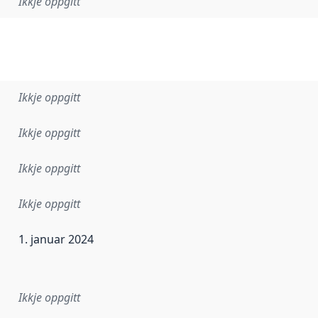
Ikkje oppgitt
Ikkje oppgitt
Ikkje oppgitt
Ikkje oppgitt
Ikkje oppgitt
1. januar 2024
r dataa i dette datasettet først blei utgitt. Det kan ha skje
Ikkje oppgitt