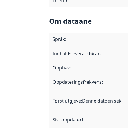
Telefon
:
Om dataane
Språk
:
Innhaldsleverandørar
:
Opphav
:
Oppdateringsfrekvens
:
Først utgjeve
:
Denne datoen seier nå
Sist oppdatert
: