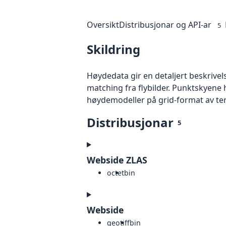
Oversikt
Distribusjonar og API-ar
5
Skildring
Høydedata gir en detaljert beskrivel
matching fra flybilder. Punktskyene 
høydemodeller på grid-format av te
Distribusjonar
5
Webside ZLAS
octet
bin
Webside
geotiff
bin