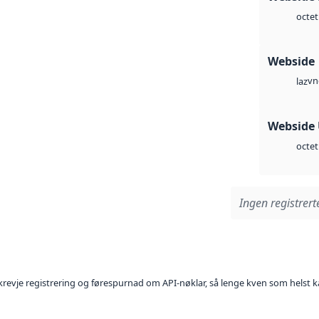
octet
Webside
vn
laz
Webside
octet
Ingen registrerte
l krevje registrering og førespurnad om API-nøklar, så lenge kven som helst ka