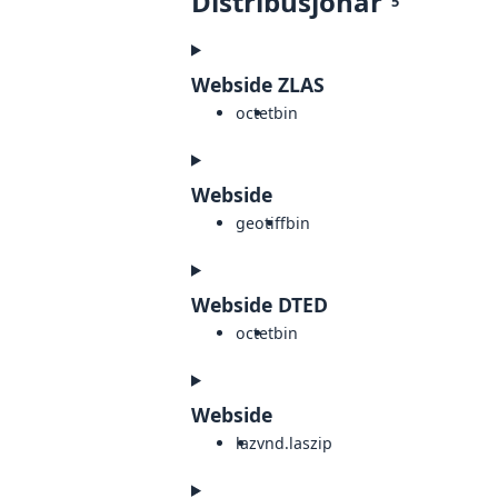
Distribusjonar
5
Webside ZLAS
octet
bin
Webside
geotiff
bin
Webside DTED
octet
bin
Webside
laz
vnd.laszip