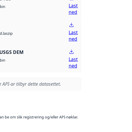
Last
bin
ned
Last
d.laszip
ned
 USGS DEM
Last
bin
ned
 API-ar tilbyr dette datasettet.
n be om slik registrering og/eller API-nøklar.