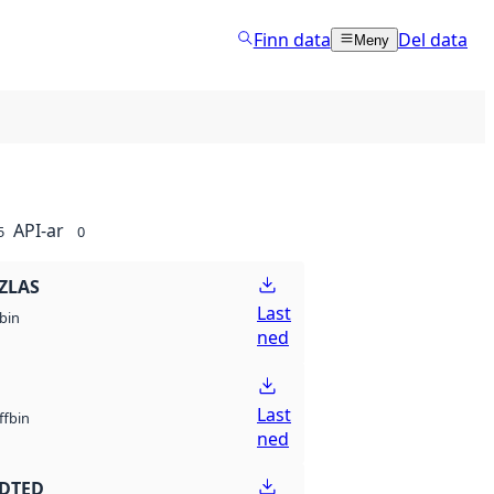
Finn data
Del data
Meny
API-ar
5
0
ZLAS
Last
bin
ned
Last
bin
ff
ned
 DTED