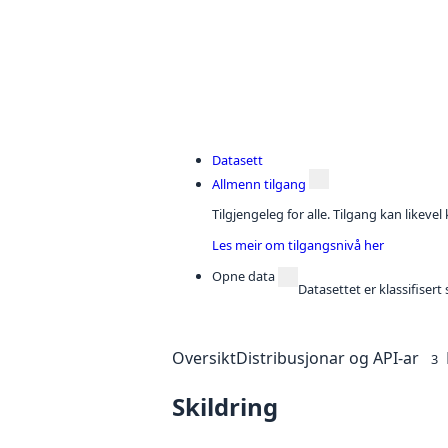
Datasett
Allmenn tilgang
Tilgjengeleg for alle. Tilgang kan likeve
Les meir om tilgangsnivå her
Opne data
Datasettet er klassifiser
Oversikt
Distribusjonar og API-ar
3
Skildring