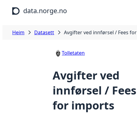
Hopp til hovudinnhald
data.norge.no
Heim
Datasett
Avgifter ved innførsel / Fees fo
Tolletaten
Avgifter ved
innførsel / Fees
for imports