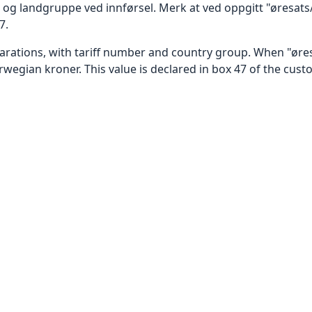
g landgruppe ved innførsel. Merk at ved oppgitt "øresats/t
7.
larations, with tariff number and country group. When "øres
rwegian kroner. This value is declared in box 47 of the cust