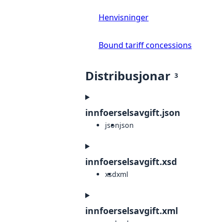
Henvisninger
Bound tariff concessions
Distribusjonar
3
innfoerselsavgift.json
json
json
innfoerselsavgift.xsd
xsd
xml
innfoerselsavgift.xml