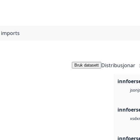
r imports
Distribusjonar
Bruk datasett
innfoerse
j
json
innfoerse
x
xsd
innfoers