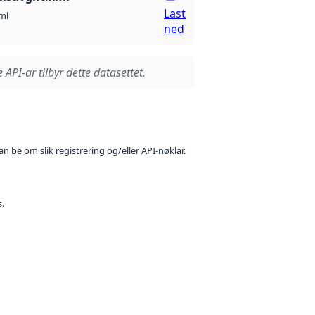
Last
ml
ned
 API-ar tilbyr dette datasettet.
n be om slik registrering og/eller API-nøklar.
s.