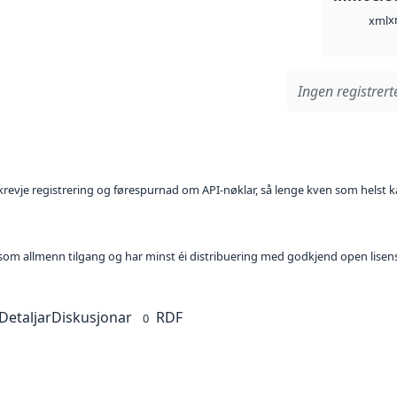
x
xml
Ingen registrerte
l krevje registrering og førespurnad om API-nøklar, så lenge kven som helst ka
t som allmenn tilgang og har minst éi distribuering med godkjend open lisen
Detaljar
Diskusjonar
RDF
0