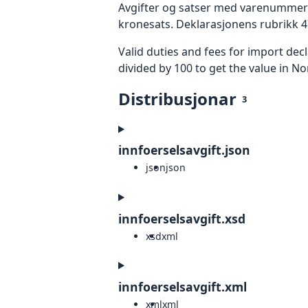
Avgifter og satser med varenummer o
kronesats. Deklarasjonens rubrikk 4
Valid duties and fees for import dec
divided by 100 to get the value in No
Distribusjonar
3
innfoerselsavgift.json
json
json
innfoerselsavgift.xsd
xsd
xml
innfoerselsavgift.xml
xml
xml