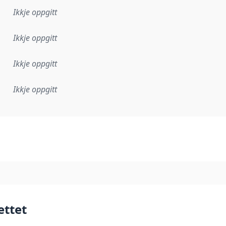
Ikkje oppgitt
Ikkje oppgitt
Ikkje oppgitt
Ikkje oppgitt
lementeringsregel eller anna spesifikasjon som ligg til grun
ettet