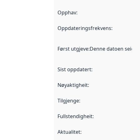
Opphav
:
Oppdateringsfrekvens
:
Først utgjeve
:
Denne datoen seier nå
Sist oppdatert
:
Nøyaktigheit
:
Tilgjenge
:
Fullstendigheit
:
Aktualitet
: