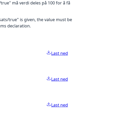
rue" må verdi deles på 100 for å få
ats/true" is given, the value must be
oms declaration.
Last ned
Last ned
Last ned