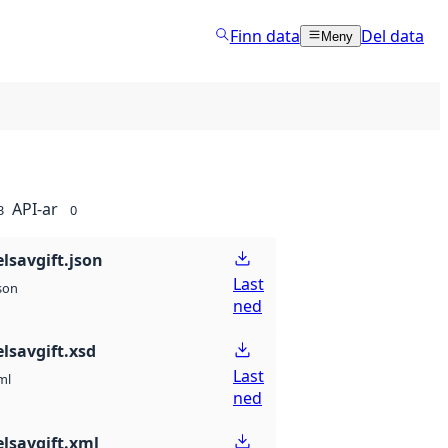
Finn data
Del data
Meny
API-ar
3
0
lsavgift.json
Last
son
ned
lsavgift.xsd
Last
ml
ned
elsavgift.xml