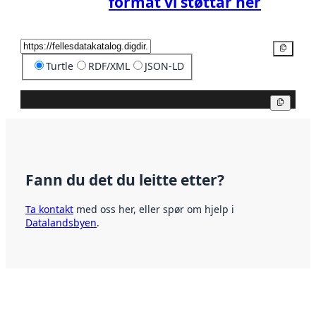
format vi støttar her
Kopier
Turtle
RDF/XML
JSON-LD
Kopier
Fann du det du leitte etter?
Ta kontakt
med oss her, eller spør om hjelp i
Datalandsbyen
.