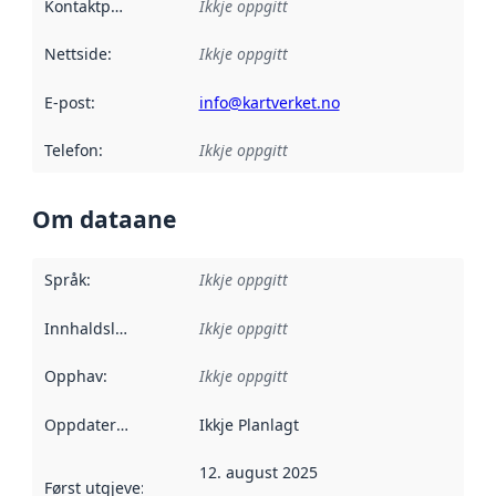
Kontaktpunkt
:
Ikkje oppgitt
Nettside
:
Ikkje oppgitt
E-post
:
info@kartverket.no
Telefon
:
Ikkje oppgitt
Om dataane
Språk
:
Ikkje oppgitt
Innhaldsleverandørar
Ikkje oppgitt
:
Opphav
:
Ikkje oppgitt
Oppdateringsfrekvens
Ikkje Planlagt
:
12. august 2025
Først utgjeve
:
Denne datoen seier når dataa i dette datasettet 