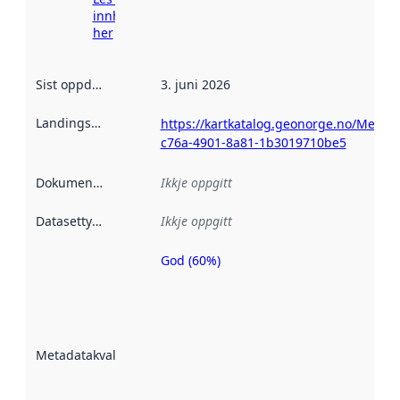
innhenting
her
Sist oppdatert
:
3. juni 2026
Landingsside
:
https://kartkatalog.geonorge.no/Metad
c76a-4901-8a81-1b3019710be5
Dokumentasjon
:
Ikkje oppgitt
Datasettype
:
Ikkje oppgitt
God (60%)
Metadatakvalitet
er ein indikator
på kor godt
datasettene er
beskrive ved
Metadatakvalitet
:
hjelp av
metadata.