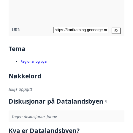
Les meir om
metadatakvalitet
her
URI:
Kopier
Tema
Regionar og byar
Nøkkelord
Ikkje oppgitt
Diskusjonar på Datalandsbyen
0
Ingen diskusjonar funne
Kva er Datalandsbyen?