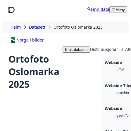
Hopp til hovudinnhald
Finn data
Meny
Heim
Datasett
Ortofoto Oslomarka 2025
Norge i bilder
Distribusjonar
API
Bruk datasett
8
Ortofoto
Webside
Oslomarka
tif
tiff
2025
Webside Tile
bin
octet
Webside
bi
geotiff