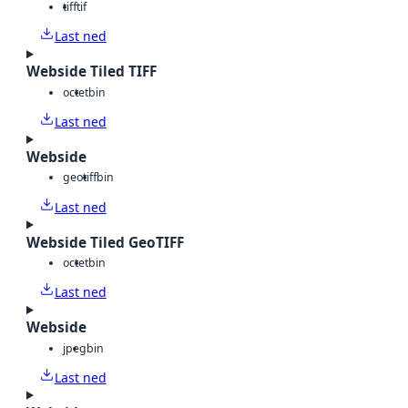
tiff
tif
Last ned
Webside Tiled TIFF
octet
bin
Last ned
Webside
geotiff
bin
Last ned
Webside Tiled GeoTIFF
octet
bin
Last ned
Webside
jpeg
bin
Last ned