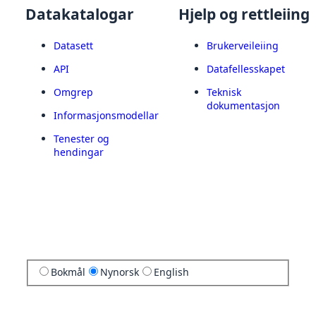
Datakatalogar
Hjelp og rettleiing
Datasett
Brukerveileiing
API
Datafellesskapet
Omgrep
Teknisk
dokumentasjon
Informasjonsmodellar
Tenester og
hendingar
Bokmål
Nynorsk
English