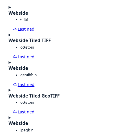
Webside
tiff
tif
Last ned
Webside Tiled TIFF
octet
bin
Last ned
Webside
geotiff
bin
Last ned
Webside Tiled GeoTIFF
octet
bin
Last ned
Webside
jpeg
bin