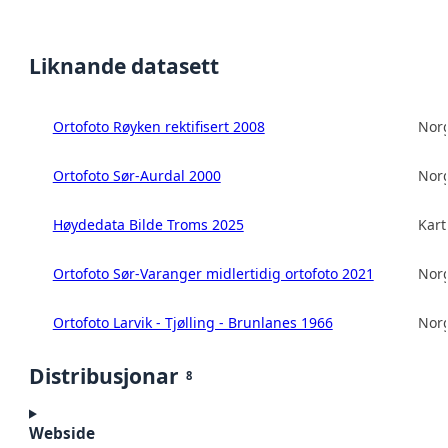
Liknande datasett
Ortofoto Røyken rektifisert 2008
Norg
Ortofoto Sør-Aurdal 2000
Norg
Høydedata Bilde Troms 2025
Kart
Ortofoto Sør-Varanger midlertidig ortofoto 2021
Norg
Ortofoto Larvik - Tjølling - Brunlanes 1966
Norg
Distribusjonar
8
Webside