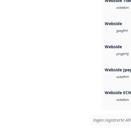
Webside Tile
bin
octet
Webside
bin
jpeg
Webside
png
png
Webside Jpe
bin
octet
Webside EC
bin
octet
Ingen registrerte API