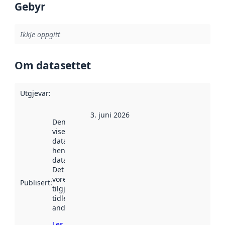
Gebyr
Ikkje oppgitt
Om datasettet
Utgjevar
:
3. juni 2026
Denne datoen
viser når
datasettet vart
henta inn av
data.norge.no.
Det kan ha
vore
Publisert
:
tilgjengeleg
tidlegare
andre stader.
Les meir om