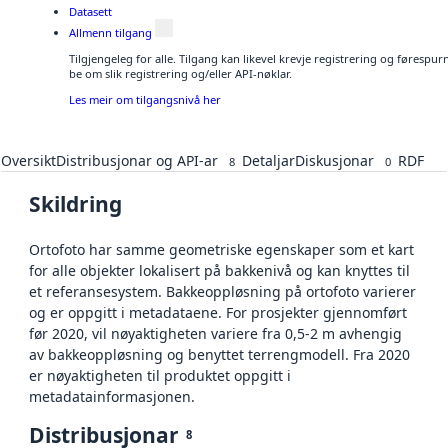
Datasett
Allmenn tilgang
Tilgjengeleg for alle. Tilgang kan likevel krevje registrering og førespu
be om slik registrering og/eller API-nøklar.
Les meir om tilgangsnivå her
Oversikt
Distribusjonar og API-ar
Detaljar
Diskusjonar
RDF
8
0
Skildring
Ortofoto har samme geometriske egenskaper som et kart
for alle objekter lokalisert på bakkenivå og kan knyttes til
et referansesystem. Bakkeoppløsning på ortofoto varierer
og er oppgitt i metadataene. For prosjekter gjennomført
før 2020, vil nøyaktigheten variere fra 0,5-2 m avhengig
av bakkeoppløsning og benyttet terrengmodell. Fra 2020
er nøyaktigheten til produktet oppgitt i
metadatainformasjonen.
Distribusjonar
8