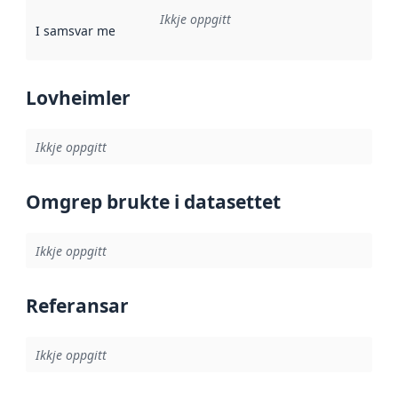
Ikkje oppgitt
I samsvar med
:
Referanse til ei implementeringsregel eller an
Lovheimler
Ikkje oppgitt
Omgrep brukte i datasettet
Ikkje oppgitt
Referansar
Ikkje oppgitt