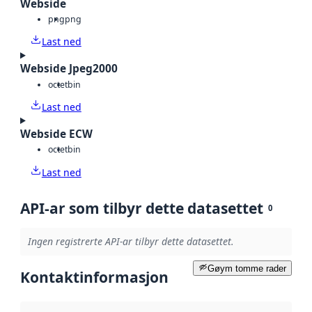
Webside
png
png
Last ned
Webside Jpeg2000
octet
bin
Last ned
Webside ECW
octet
bin
Last ned
API-ar som tilbyr dette datasettet
0
Ingen registrerte API-ar tilbyr dette datasettet.
Gøym tomme rader
Kontaktinformasjon