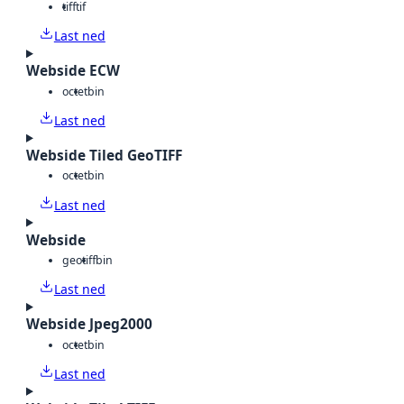
tiff
tif
Last ned
Webside ECW
octet
bin
Last ned
Webside Tiled GeoTIFF
octet
bin
Last ned
Webside
geotiff
bin
Last ned
Webside Jpeg2000
octet
bin
Last ned