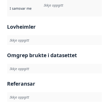
Ikkje oppgitt
I samsvar med
:
Referanse til ei implementeringsregel eller an
Lovheimler
Ikkje oppgitt
Omgrep brukte i datasettet
Ikkje oppgitt
Referansar
Ikkje oppgitt