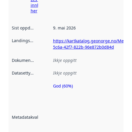
innhenting
her
Sist oppdatert
:
9. mai 2026
Landingsside
:
https://kartkatalog.geonorge.no/Metad
5c6a-42f7-822b-96e872b0d84d
Dokumentasjon
:
Ikkje oppgitt
Datasettype
:
Ikkje oppgitt
God (60%)
Metadatakvalitet
er ein indikator
på kor godt
datasettene er
beskrive ved
Metadatakvalitet
:
hjelp av
metadata.