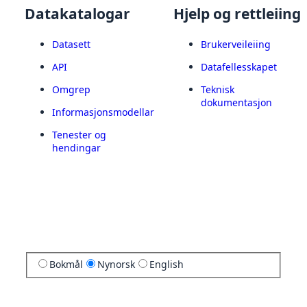
Datakatalogar
Hjelp og rettleiing
Datasett
Brukerveileiing
API
Datafellesskapet
Omgrep
Teknisk
dokumentasjon
Informasjonsmodellar
Tenester og
hendingar
Bokmål
Nynorsk
English