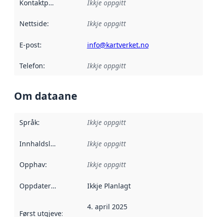
Kontaktpunkt
:
Ikkje oppgitt
Nettside
:
Ikkje oppgitt
E-post
:
info@kartverket.no
Telefon
:
Ikkje oppgitt
Om dataane
Språk
:
Ikkje oppgitt
Innhaldsleverandørar
Ikkje oppgitt
:
Opphav
:
Ikkje oppgitt
Oppdateringsfrekvens
Ikkje Planlagt
:
4. april 2025
Først utgjeve
:
Denne datoen seier når dataa i dette datasettet 