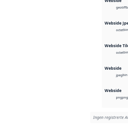
Webside
b
geotiff
Webside Jp
bi
octet
Webside Til
bi
octet
Webside
bin
jpeg
Webside
png
png
Ingen registrerte AP