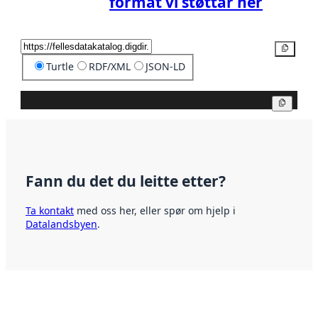
format vi støttar her
Kopier
Turtle
RDF/XML
JSON-LD
Kopier
Fann du det du leitte etter?
Ta kontakt
med oss her, eller spør om hjelp i
Datalandsbyen
.