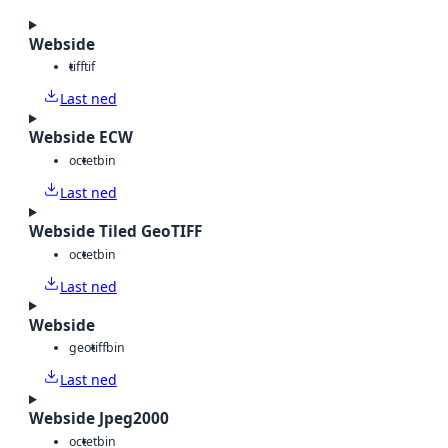
Webside
tiff
tif
Last ned
Webside ECW
octet
bin
Last ned
Webside Tiled GeoTIFF
octet
bin
Last ned
Webside
geotiff
bin
Last ned
Webside Jpeg2000
octet
bin