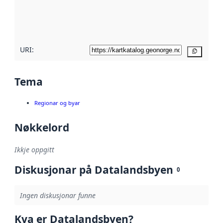
Les meir om
metadatakvalitet
her
URI:
Kopier
Tema
Regionar og byar
Nøkkelord
Ikkje oppgitt
Diskusjonar på Datalandsbyen
0
Ingen diskusjonar funne
Kva er Datalandsbyen?