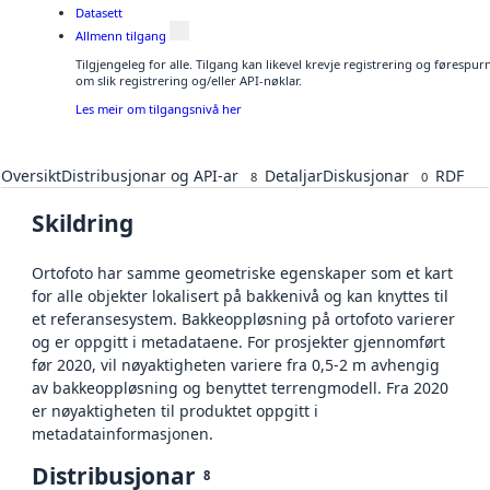
Datasett
Allmenn tilgang
Tilgjengeleg for alle. Tilgang kan likevel krevje registrering og føresp
om slik registrering og/eller API-nøklar.
Les meir om tilgangsnivå her
Oversikt
Distribusjonar og API-ar
Detaljar
Diskusjonar
RDF
8
0
Skildring
Ortofoto har samme geometriske egenskaper som et kart
for alle objekter lokalisert på bakkenivå og kan knyttes til
et referansesystem. Bakkeoppløsning på ortofoto varierer
og er oppgitt i metadataene. For prosjekter gjennomført
før 2020, vil nøyaktigheten variere fra 0,5-2 m avhengig
av bakkeoppløsning og benyttet terrengmodell. Fra 2020
er nøyaktigheten til produktet oppgitt i
metadatainformasjonen.
Distribusjonar
8