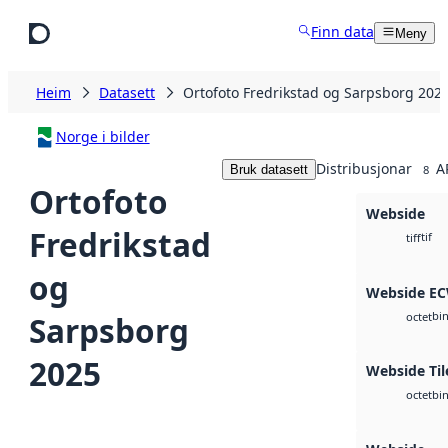
Hopp til hovudinnhald
Finn data
Meny
Heim
Datasett
Ortofoto Fredrikstad og Sarpsborg 202
Norge i bilder
Distribusjonar
A
Bruk datasett
8
Ortofoto
Webside
Fredrikstad
tif
tiff
og
Webside E
bi
Sarpsborg
octet
2025
Webside Til
bi
octet