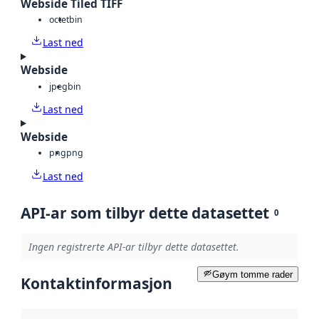
Webside Tiled TIFF
octet
bin
Last ned
Webside
jpeg
bin
Last ned
Webside
png
png
Last ned
API-ar som tilbyr dette datasettet
0
Ingen registrerte API-ar tilbyr dette datasettet.
Gøym tomme rader
Kontaktinformasjon