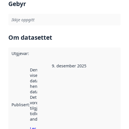
Gebyr
Ikkje oppgitt
Om datasettet
Utgjevar
:
9. desember 2025
Denne datoen
viser når
datasettet vart
henta inn av
data.norge.no.
Det kan ha
vore
Publisert
:
tilgjengeleg
tidlegare
andre stader.
Les meir om