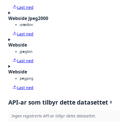
Last ned
Webside Jpeg2000
octet
bin
Last ned
Webside
jpeg
bin
Last ned
Webside
png
png
Last ned
API-ar som tilbyr dette datasettet
0
Ingen registrerte API-ar tilbyr dette datasettet.