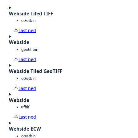
Webside Tiled TIFF
octet
bin
Last ned
Webside
geotiff
bin
Last ned
Webside Tiled GeoTIFF
octet
bin
Last ned
Webside
tiff
tif
Last ned
Webside ECW
octet
bin