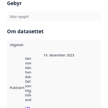
Gebyr
Ikkje oppgitt
Om datasettet
Utgjevar
:
19. desember 2023
Denne datoen
viser når
datasettet vart
henta inn av
data.norge.no.
Det kan ha
vore
Publisert
:
tilgjengeleg
tidlegare
andre stader.
Les meir om