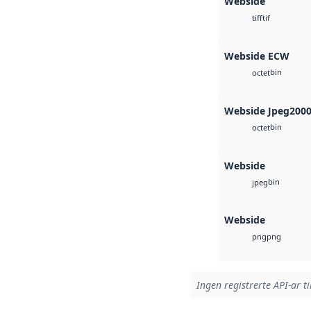
Webside
tif
tiff
Webside ECW
bin
octet
Webside Jpeg200
bin
octet
Webside
bin
jpeg
Webside
png
png
Ingen registrerte API-ar ti