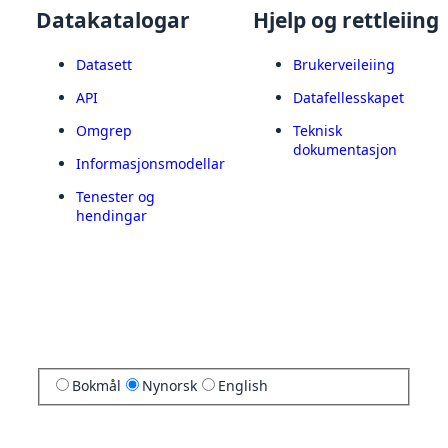
Datakatalogar
Hjelp og rettleiing
Datasett
Brukerveileiing
API
Datafellesskapet
Omgrep
Teknisk
dokumentasjon
Informasjonsmodellar
Tenester og
hendingar
Bokmål
Nynorsk
English