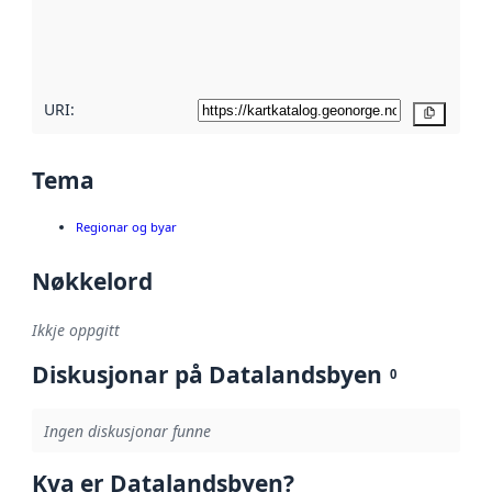
Les meir om
metadatakvalitet
her
URI:
Kopier
Tema
Regionar og byar
Nøkkelord
Ikkje oppgitt
Diskusjonar på Datalandsbyen
0
Ingen diskusjonar funne
Kva er Datalandsbyen?