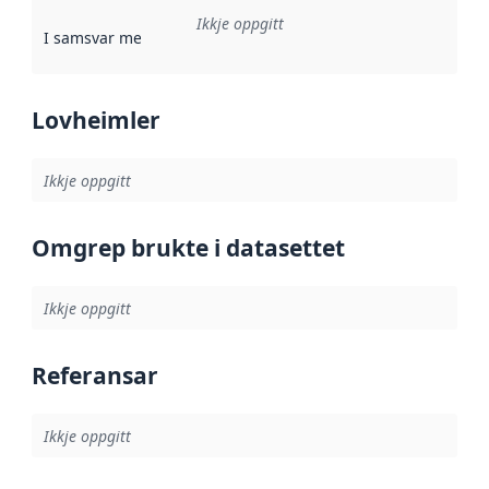
Ikkje oppgitt
I samsvar med
:
Referanse til ei implementeringsregel eller an
Lovheimler
Ikkje oppgitt
Omgrep brukte i datasettet
Ikkje oppgitt
Referansar
Ikkje oppgitt