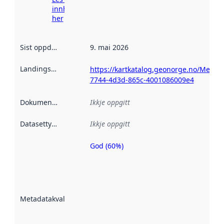
innhenting
her
Sist oppdatert
:
9. mai 2026
Landingsside
:
https://kartkatalog.geonorge.no/Metad
7744-4d3d-865c-4001086009e4
Dokumentasjon
:
Ikkje oppgitt
Datasettype
:
Ikkje oppgitt
God (60%)
Metadatakvalitet
er ein indikator
på kor godt
datasettene er
beskrive ved
Metadatakvalitet
:
hjelp av
metadata.