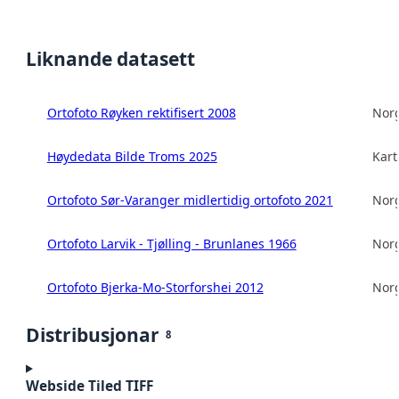
Liknande datasett
Ortofoto Røyken rektifisert 2008
Norg
Høydedata Bilde Troms 2025
Kart
Ortofoto Sør-Varanger midlertidig ortofoto 2021
Norg
Ortofoto Larvik - Tjølling - Brunlanes 1966
Norg
Ortofoto Bjerka-Mo-Storforshei 2012
Norg
Distribusjonar
8
Webside Tiled TIFF