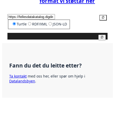
format vi støttar her
Kopier
Turtle
RDF/XML
JSON-LD
Kopier
Fann du det du leitte etter?
Ta kontakt
med oss her, eller spør om hjelp i
Datalandsbyen
.