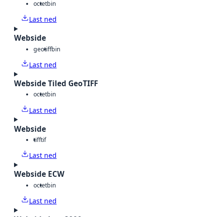
octet
bin
Last ned
Webside
geotiff
bin
Last ned
Webside Tiled GeoTIFF
octet
bin
Last ned
Webside
tiff
tif
Last ned
Webside ECW
octet
bin
Last ned