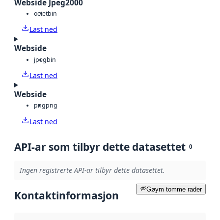
Webside Jpeg2000
octet
bin
Last ned
Webside
jpeg
bin
Last ned
Webside
png
png
Last ned
API-ar som tilbyr dette datasettet
0
Ingen registrerte API-ar tilbyr dette datasettet.
Gøym tomme rader
Kontaktinformasjon