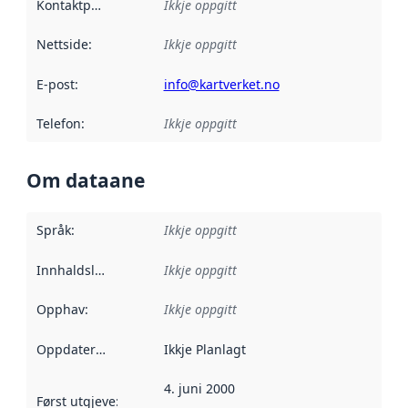
Kontaktpunkt
:
Ikkje oppgitt
Nettside
:
Ikkje oppgitt
E-post
:
info@kartverket.no
Telefon
:
Ikkje oppgitt
Om dataane
Språk
:
Ikkje oppgitt
Innhaldsleverandørar
Ikkje oppgitt
:
Opphav
:
Ikkje oppgitt
Oppdateringsfrekvens
Ikkje Planlagt
:
4. juni 2000
Først utgjeve
:
Denne datoen seier når dataa i dette datasettet 