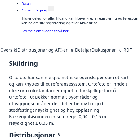
Datasett
Allmenn tilgang
Tilgjengeleg for alle. Tilgang kan likevel krevje registrering og førespu
kan be om slik registrering og/eller API-nøklar.
Les meir om tilgangsnivå her
Oversikt
Distribusjonar og API-ar
Detaljar
Diskusjonar
RDF
8
0
Skildring
Ortofoto har samme geometriske egenskaper som et kart
og kan knyttes til et referansesystem. Ortofoto er inndelt i
ulike ortofotostandarder egnet til forskjellige formål.
Ortofoto 10: Dekker normalt byområder og
utbyggingsområder der det er behov for god
stedfestingsnøyaktighet og høy oppløsning.
Bakkeoppløsningen er som regel 0,04 – 0,15 m.
Nøyaktighet ± 0.35 m.
Distribusjonar
8