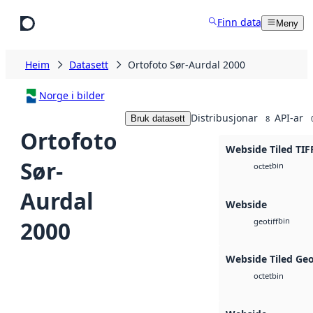
Hopp til hovudinnhald
Finn data
Meny
Heim
Datasett
Ortofoto Sør-Aurdal 2000
Norge i bilder
Distribusjonar
API-ar
Bruk datasett
8
Ortofoto
Webside Tiled TIF
Sør-
bin
octet
Aurdal
Webside
bin
2000
geotiff
Webside Tiled Ge
bin
octet