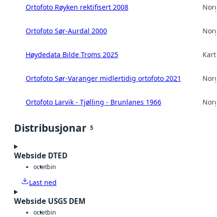
Ortofoto Røyken rektifisert 2008
Norg
Ortofoto Sør-Aurdal 2000
Norg
Høydedata Bilde Troms 2025
Kart
Ortofoto Sør-Varanger midlertidig ortofoto 2021
Norg
Ortofoto Larvik - Tjølling - Brunlanes 1966
Norg
Distribusjonar
5
Webside DTED
octet
bin
Last ned
Webside USGS DEM
octet
bin