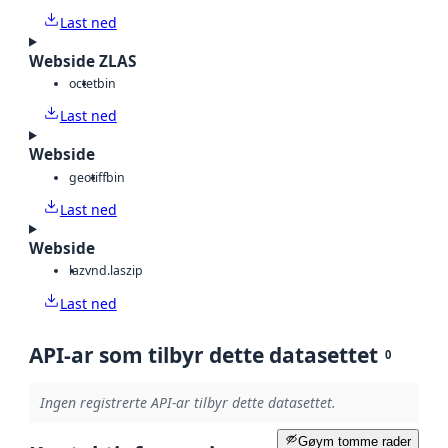
Last ned
Webside ZLAS
octet
bin
Last ned
Webside
geotiff
bin
Last ned
Webside
laz
vnd.laszip
Last ned
API-ar som tilbyr dette datasettet
0
Ingen registrerte API-ar tilbyr dette datasettet.
Gøym tomme rader