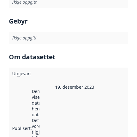
Ikkje oppgitt
Gebyr
Ikkje oppgitt
Om datasettet
Utgjevar
:
19. desember 2023
Denne datoen
viser når
datasettet vart
henta inn av
data.norge.no.
Det kan ha
vore
Publisert
:
tilgjengeleg