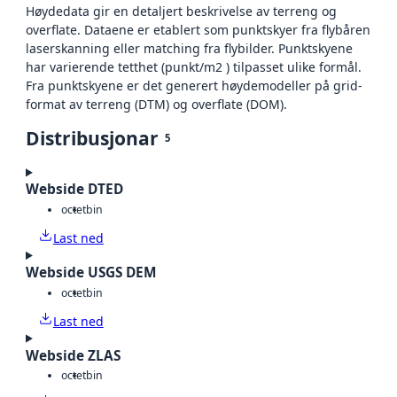
Høydedata gir en detaljert beskrivelse av terreng og
overflate. Dataene er etablert som punktskyer fra flybåren
laserskanning eller matching fra flybilder. Punktskyene
har varierende tetthet (punkt/m2 ) tilpasset ulike formål.
Fra punktskyene er det generert høydemodeller på grid-
format av terreng (DTM) og overflate (DOM).
Distribusjonar
5
Webside DTED
octet
bin
Last ned
Webside USGS DEM
octet
bin
Last ned
Webside ZLAS
octet
bin