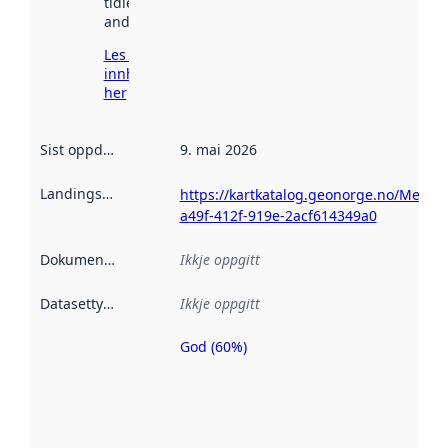
tidlegare
andre stader.
Les meir om
innhenting
her
Sist oppdatert
:
9. mai 2026
Landingsside
:
https://kartkatalog.geonorge.no/Metad
a49f-412f-919e-2acf614349a0
Dokumentasjon
:
Ikkje oppgitt
Datasettype
:
Ikkje oppgitt
God (60%)
Metadatakvalitet
er ein indikator
på kor godt
datasettene er
beskrive ved