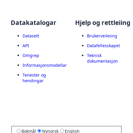
Datakatalogar
Hjelp og rettleiing
Datasett
Brukerveileiing
API
Datafellesskapet
Omgrep
Teknisk
dokumentasjon
Informasjonsmodellar
Tenester og
hendingar
Bokmål
Nynorsk
English