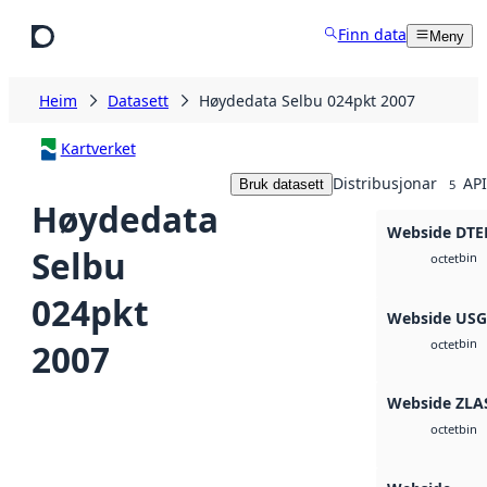
Hopp til hovudinnhald
Finn data
Meny
Heim
Datasett
Høydedata Selbu 024pkt 2007
Kartverket
Distribusjonar
API
Bruk datasett
5
Høydedata
Webside DTE
Selbu
bin
octet
024pkt
Webside US
bin
2007
octet
Webside ZLA
bin
octet