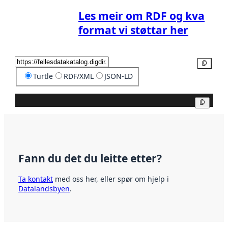
Les meir om RDF og kva
format vi støttar her
Kopier
Turtle
RDF/XML
JSON-LD
Kopier
Fann du det du leitte etter?
Ta kontakt
med oss her, eller spør om hjelp i
Datalandsbyen
.