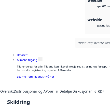
Webside
bin
geotiff
Webside
vnd.las
laz
Ingen registrerte API
Datasett
Allmenn tilgang
Tilgjengeleg for alle. Tilgang kan likevel krevje registrering og førespu
be om slik registrering og/eller API-nøklar.
Les meir om tilgangsnivå her
Oversikt
Distribusjonar og API-ar
Detaljar
Diskusjonar
RDF
5
0
Skildring