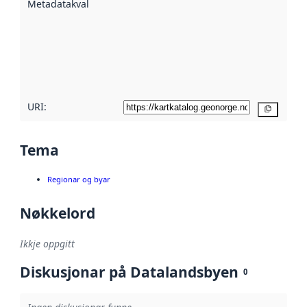
Metadatakvalitet
:
hjelp av
metadata.
Les meir om
metadatakvalitet
her
URI:
Kopier
Tema
Regionar og byar
Nøkkelord
Ikkje oppgitt
Diskusjonar på Datalandsbyen
0