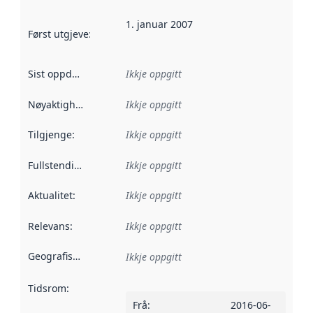
1. januar 2007
Først utgjeve
:
Denne datoen seier når dataa i dette datasettet 
Sist oppdatert
:
Ikkje oppgitt
Nøyaktigheit
:
Ikkje oppgitt
Tilgjenge
:
Ikkje oppgitt
Fullstendigheit
:
Ikkje oppgitt
Aktualitet
:
Ikkje oppgitt
Relevans
:
Ikkje oppgitt
Geografisk område
:
Ikkje oppgitt
Tidsrom
:
Frå
:
2016-06-