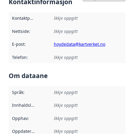
Kontaktinformasjon
Kontaktpunkt
:
Ikkje oppgitt
Nettside
:
Ikkje oppgitt
E-post
:
hoydedata@kartverket.no
Telefon
:
Ikkje oppgitt
Om dataane
Språk
:
Ikkje oppgitt
Innhaldsleverandørar
Ikkje oppgitt
:
Opphav
:
Ikkje oppgitt
Oppdateringsfrekvens
Ikkje oppgitt
: