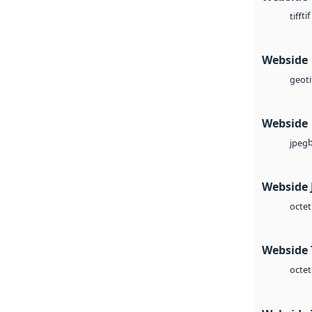
tif
tiff
Webside
geoti
Webside
jpeg
Webside 
octet
Webside 
octet