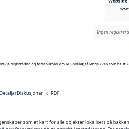
Webside 
octet
Ingen registrerte
l krevje registrering og førespurnad om API-nøklar, så lenge kven som helst ka
Detaljar
Diskusjonar
RDF
0
skaper som et kart for alle objekter lokalisert på bakkeniv
 ortofoto varierer og er oppgitt i metadataene. For prosje