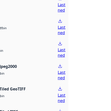
Last
ned
Last
bin
ff
ned
Last
bin
ned
Jpeg2000
Last
bin
ned
Tiled GeoTIFF
Last
bin
ned