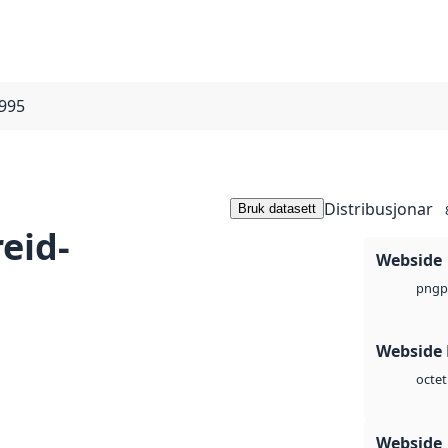
1995
Distribusjonar
Bruk datasett
eid-
Webside
p
png
Webside
octet
Webside