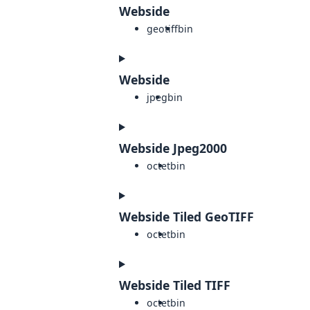
Webside
geotiff
bin
Webside
jpeg
bin
Webside Jpeg2000
octet
bin
Webside Tiled GeoTIFF
octet
bin
Webside Tiled TIFF
octet
bin