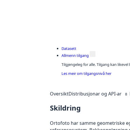
Datasett
Allmenn tilgang
Tilgjengeleg for alle. Tilgang kan likeve
Les meir om tilgangsnivå her
Oversikt
Distribusjonar og API-ar
8
Skildring
Ortofoto har samme geometriske egen
referansesystem. Bakkeoppløsning på