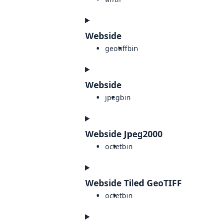
Webside
geotiff
bin
Webside
jpeg
bin
Webside Jpeg2000
octet
bin
Webside Tiled GeoTIFF
octet
bin