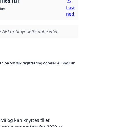
Tiled TIFF
Last
bin
ned
 API-ar tilbyr dette datasettet.
n be om slik registrering og/eller API-nøklar.
å og kan knyttes til et
kter gjennomført før 2020, vil