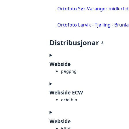
Ortofoto Sør-Varanger midlertid
Ortofoto Larvik - Tjølling - Brunl
Distribusjonar
8
Webside
png
png
Webside ECW
octet
bin
Webside
tiff
tif