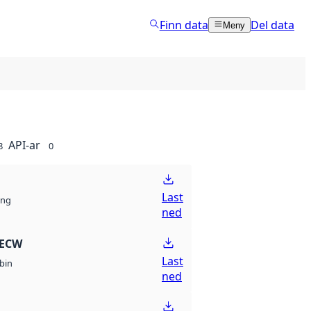
Finn data
Del data
Meny
API-ar
8
0
Last
ng
ned
 ECW
Last
bin
ned