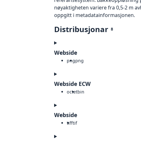
nøyaktigheten variere fra 0,5-2 m a
oppgitt i metadatainformasjonen.
Distribusjonar
8
Webside
png
png
Webside ECW
octet
bin
Webside
tiff
tif