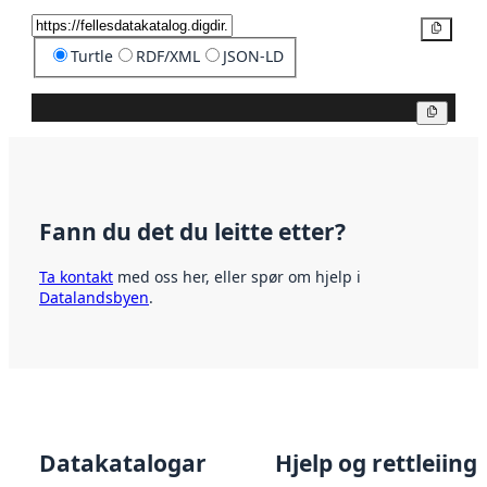
Kopier
Turtle
RDF/XML
JSON-LD
Kopier
Fann du det du leitte etter?
Ta kontakt
med oss her, eller spør om hjelp i
Datalandsbyen
.
Datakatalogar
Hjelp og rettleiing