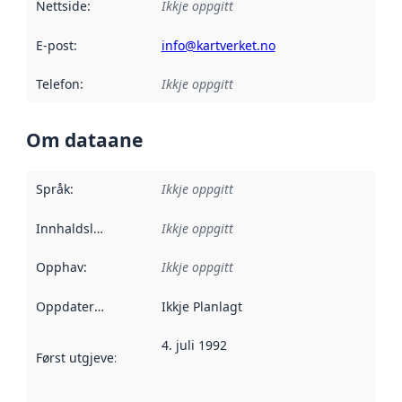
Nettside
:
Ikkje oppgitt
E-post
:
info@kartverket.no
Telefon
:
Ikkje oppgitt
Om dataane
Språk
:
Ikkje oppgitt
Innhaldsleverandørar
Ikkje oppgitt
:
Opphav
:
Ikkje oppgitt
Oppdateringsfrekvens
Ikkje Planlagt
:
4. juli 1992
Først utgjeve
:
Denne datoen seier når dataa i dette datasettet 