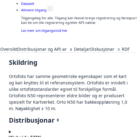
Datasett
Allmenn tilgang
Tilgjengeleg for alle. Tilgang kan likevel krevje registrering og førespu
kan be om slik registrering og/eller API-nøklar.
Les meir om tilgangsnivå her
Oversikt
Distribusjonar og API-ar
Detaljar
Diskusjonar
RDF
8
0
Skildring
Ortofoto har samme geometriske egenskaper som et kart
og kan knyttes til et referansesystem. Ortofoto er inndelt i
ulike ortofotostandarder egnet til forskjellige formål.
Ortofoto N50 representerer eldre bilder og er produsert
spesielt for Kartverket. Orto N50 har bakkeoppløsning 1,0
m. Nøyaktighet ± 10 m.
Distribusjonar
8