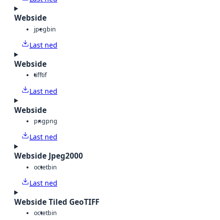
Webside
jpeg
bin
Last ned
Webside
tiff
tif
Last ned
Webside
png
png
Last ned
Webside Jpeg2000
octet
bin
Last ned
Webside Tiled GeoTIFF
octet
bin