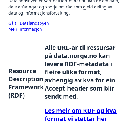
Datalandsbyen er vårt nettforum der du kan be om data,
dele erfaringar og spørje om råd som gjeld deling av
data og informasjonsforvalting.
Gå til Datalandsbyen
Meir informasjon
Alle URL-ar til ressursar
på data.norge.no kan
levere RDF-metadata i
Resource
fleire ulike format,
Description
avhengig av kva for ein
Framework
Accept-header som blir
(RDF)
sendt med.
Les meir om RDF og kva
format vi støttar her