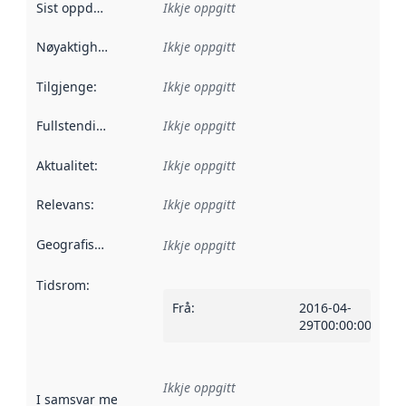
Sist oppdatert
:
Ikkje oppgitt
Nøyaktigheit
:
Ikkje oppgitt
Tilgjenge
:
Ikkje oppgitt
Fullstendigheit
:
Ikkje oppgitt
Aktualitet
:
Ikkje oppgitt
Relevans
:
Ikkje oppgitt
Geografisk område
:
Ikkje oppgitt
Tidsrom
:
Frå
:
2016-04-
29T00:00:00Z
Ikkje oppgitt
I samsvar med
:
Referanse til ei implementeringsregel eller an