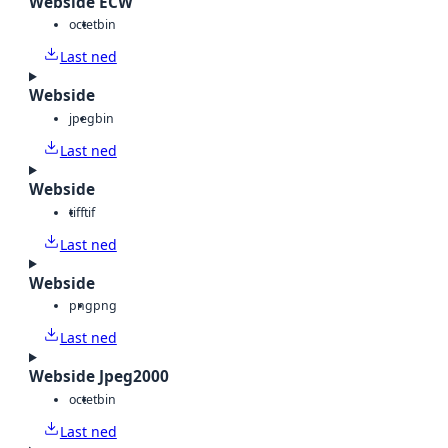
Webside ECW
octet
bin
Last ned
Webside
jpeg
bin
Last ned
Webside
tiff
tif
Last ned
Webside
png
png
Last ned
Webside Jpeg2000
octet
bin
Last ned