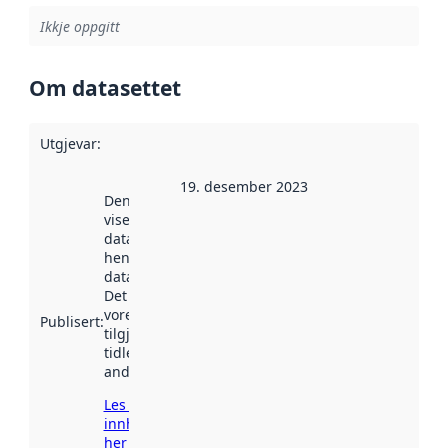
Ikkje oppgitt
Om datasettet
Utgjevar
:
19. desember 2023
Denne datoen
viser når
datasettet vart
henta inn av
data.norge.no.
Det kan ha
vore
Publisert
:
tilgjengeleg
tidlegare
andre stader.
Les meir om
innhenting
her