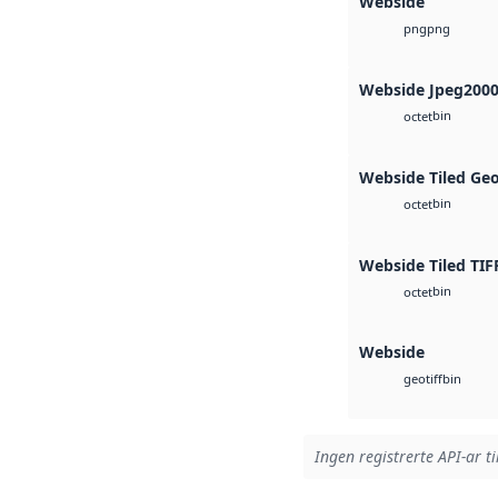
Webside
png
png
Webside Jpeg200
bin
octet
Webside Tiled Ge
bin
octet
Webside Tiled TIF
bin
octet
Webside
bin
geotiff
Ingen registrerte API-ar ti