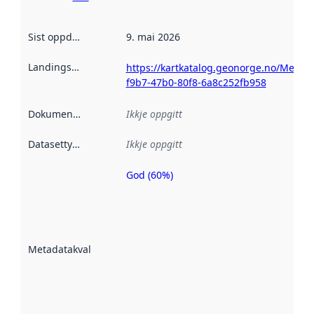
Sist oppdatert
:
9. mai 2026
Landingsside
:
https://kartkatalog.geonorge.no/Metad
f9b7-47b0-80f8-6a8c252fb958
Dokumentasjon
:
Ikkje oppgitt
Datasettype
:
Ikkje oppgitt
God (60%)
Metadatakvalitet
er ein indikator
på kor godt
datasettene er
beskrive ved
Metadatakvalitet
:
hjelp av
metadata.
Les meir om
metadatakvalitet