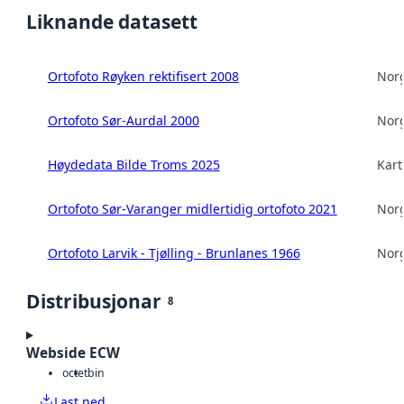
Liknande datasett
Ortofoto Røyken rektifisert 2008
Norg
Ortofoto Sør-Aurdal 2000
Norg
Høydedata Bilde Troms 2025
Kart
Ortofoto Sør-Varanger midlertidig ortofoto 2021
Norg
Ortofoto Larvik - Tjølling - Brunlanes 1966
Norg
Distribusjonar
8
Webside ECW
octet
bin
Last ned