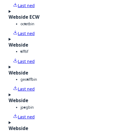
Last ned
Webside ECW
octet
bin
Last ned
Webside
tiff
tif
Last ned
Webside
geotiff
bin
Last ned
Webside
jpeg
bin
Last ned
Webside