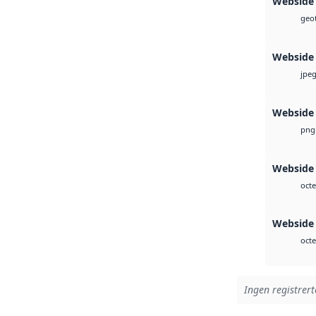
Webside
geot
Webside
jpe
Webside
png
Webside 
octe
Webside 
octe
Ingen registrert