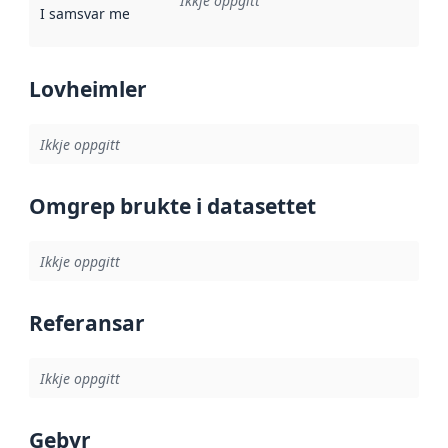
Ikkje oppgitt
I samsvar med
:
Referanse til ei implementeringsregel eller an
Lovheimler
Ikkje oppgitt
Omgrep brukte i datasettet
Ikkje oppgitt
Referansar
Ikkje oppgitt
Gebyr