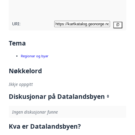
metadatakvalitet
her
URI:
Kopier
Tema
Regionar og byar
Nøkkelord
Ikkje oppgitt
Diskusjonar på Datalandsbyen
0
Ingen diskusjonar funne
Kva er Datalandsbyen?