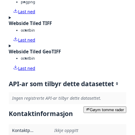
png
png
Last ned
Webside Tiled TIFF
octet
bin
Last ned
Webside Tiled GeoTIFF
octet
bin
Last ned
API-ar som tilbyr dette datasettet
0
Ingen registrerte API-ar tilbyr dette datasettet.
Gøym tomme rader
Kontaktinformasjon
Kontaktpunkt
:
Ikkje oppgitt