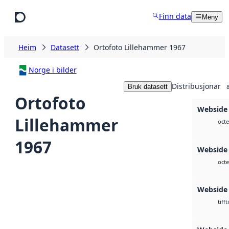
Hopp til hovudinnhald
Finn data
Meny
Heim
Datasett
Ortofoto Lillehammer 1967
Norge i bilder
Distribusjonar
Bruk datasett
Ortofoto
Webside
Lillehammer
octe
1967
Webside
octe
Webside
t
tiff