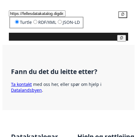
Kopier
Turtle
RDF/XML
JSON-LD
Kopier
Fann du det du leitte etter?
Ta kontakt
med oss her, eller spør om hjelp i
Datalandsbyen
.
Datakatalogar
Hjelp og rettleiing