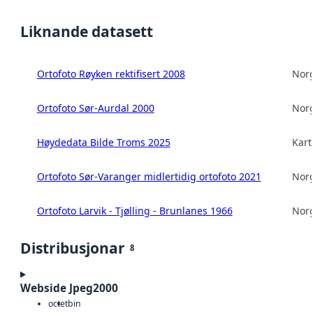
Liknande datasett
Ortofoto Røyken rektifisert 2008
Norg
Ortofoto Sør-Aurdal 2000
Norg
Høydedata Bilde Troms 2025
Kart
Ortofoto Sør-Varanger midlertidig ortofoto 2021
Norg
Ortofoto Larvik - Tjølling - Brunlanes 1966
Norg
Distribusjonar
8
Webside Jpeg2000
octet
bin