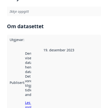
Ikkje oppgitt
Om datasettet
Utgjevar
:
19. desember 2023
Denne datoen
viser når
datasettet vart
henta inn av
data.norge.no.
Det kan ha
vore
Publisert
:
tilgjengeleg
tidlegare
andre stader.
Les meir om
innhenting