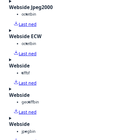
Webside Jpeg2000
octet
bin
Last ned
Webside ECW
octet
bin
Last ned
Webside
tiff
tif
Last ned
Webside
geotiff
bin
Last ned
Webside
jpeg
bin