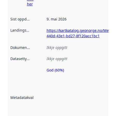
her
Sist oppdatert
:
9. mai 2026
Landingsside
:
https://kartkatalog.geonorge.no/Metad
440d-43e1-bd27-8f120acc1bc1
Dokumentasjon
:
Ikkje oppgitt
Datasettype
:
Ikkje oppgitt
God (60%)
Metadatakvalitet
er ein indikator
på kor godt
datasettene er
beskrive ved
Metadatakvalitet
:
hjelp av
metadata.
Les meir om