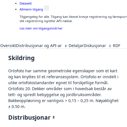
Datasett
Allmenn tilgang
Tilgjengeleg for alle. Tilgang kan likevel krevje registrering og føresp
slik registrering og/eller API-nøklar.
Les meir om tilgangsnivå her
Oversikt
Distribusjonar og API-ar
Detaljar
Diskusjonar
RDF
8
0
Skildring
Ortofoto har samme geometriske egenskaper som et kart
og kan knyttes til et referansesystem. Ortofoto er inndelt i
ulike ortofotostandarder egnet til forskjellige formål.
Ortofoto 20: Dekker områder som i hovedsak består av
tett- og spredt bebyggelse og jordbruksområder.
Bakkeoppløsning er vanligvis > 0,15 – 0,25 m. Nøyaktighet
± 0.50 m.
Distribusjonar
8