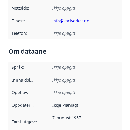
Nettside
:
Ikkje oppgitt
E-post
:
info@kartverket.no
Telefon
:
Ikkje oppgitt
Om dataane
Språk
:
Ikkje oppgitt
Innhaldsleverandørar
Ikkje oppgitt
:
Opphav
:
Ikkje oppgitt
Oppdateringsfrekvens
Ikkje Planlagt
:
7. august 1967
Først utgjeve
:
Denne datoen seier når dataa i dette datasettet 