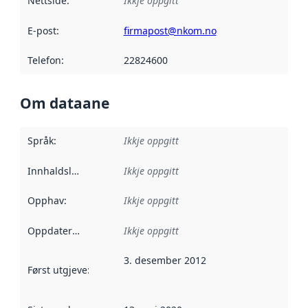
Nettside
:
Ikkje oppgitt
E-post
:
firmapost@nkom.no
Telefon
:
22824600
Om dataane
Språk
:
Ikkje oppgitt
Innhaldsleverandørar
Ikkje oppgitt
:
Opphav
:
Ikkje oppgitt
Oppdateringsfrekvens
Ikkje oppgitt
:
3. desember 2012
Først utgjeve
:
Denne datoen seier når dataa i dette datasettet 