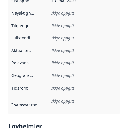
Sist oppdatert
:
13. mai 2020
Nøyaktigheit
:
Ikkje oppgitt
Tilgjenge
:
Ikkje oppgitt
Fullstendigheit
:
Ikkje oppgitt
Aktualitet
:
Ikkje oppgitt
Relevans
:
Ikkje oppgitt
Geografisk område
:
Ikkje oppgitt
Tidsrom
:
Ikkje oppgitt
Ikkje oppgitt
I samsvar med
:
Referanse til ei implementeringsregel eller an
Lovheimler