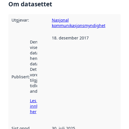
Om datasettet
Utgjevar
:
Nasjonal
kommunikasjonsmyndighet
18. desember 2017
Denne datoen
viser når
datasettet vart
henta inn av
data.norge.no.
Det kan ha
vore
Publisert
:
tilgjengeleg
tidlegare
andre stader.
Les meir om
innhenting
her
Sist oppdatert
:
30. juli 2025