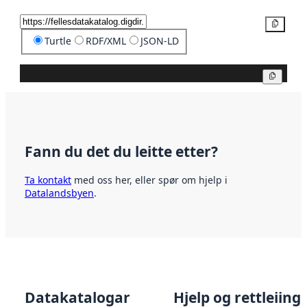
Kopier
Turtle
RDF/XML
JSON-LD
Kopier
Fann du det du leitte etter?
Ta kontakt
med oss her, eller spør om hjelp i
Datalandsbyen
.
Datakatalogar
Hjelp og rettleiing