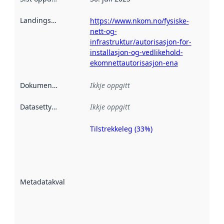
Landingsside
:
https://www.nkom.no/fysiske-
nett-og-
infrastruktur/autorisasjon-for-
installasjon-og-vedlikehold-
ekomnettautorisasjon-ena
Dokumentasjon
:
Ikkje oppgitt
Datasettype
:
Ikkje oppgitt
Tilstrekkeleg (33%)
Metadatakvalitet
er ein indikator
på kor godt
datasettene er
beskrive ved
Metadatakvalitet
:
hjelp av
metadata.
Les meir om
metadatakvalitet