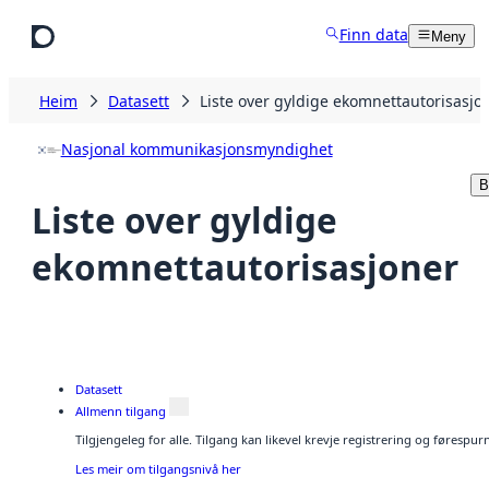
Hopp til hovudinnhald
Finn data
Meny
Heim
Datasett
Liste over gyldige ekomnettautorisasjo
Nasjonal kommunikasjonsmyndighet
B
Liste over gyldige
ekomnettautorisasjoner
Datasett
Allmenn tilgang
Tilgjengeleg for alle. Tilgang kan likevel krevje registrering og førespu
Les meir om tilgangsnivå her