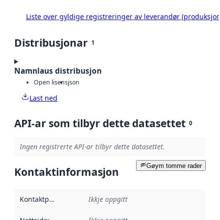
Liste over gyldige registreringer av leverandør (produksjon
Distribusjonar
1
Namnlaus distribusjon
Open lisens
json
Last ned
API-ar som tilbyr dette datasettet
0
Ingen registrerte API-ar tilbyr dette datasettet.
Gøym tomme rader
Kontaktinformasjon
Kontaktpunkt
:
Ikkje oppgitt