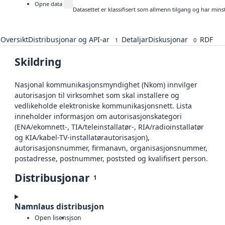
Opne data
Datasettet er klassifisert som allmenn tilgang og har mins
Oversikt
Distribusjonar og API-ar
Detaljar
Diskusjonar
RDF
1
0
Skildring
Nasjonal kommunikasjonsmyndighet (Nkom) innvilger
autorisasjon til virksomhet som skal installere og
vedlikeholde elektroniske kommunikasjonsnett. Lista
inneholder informasjon om autorisasjonskategori
(ENA/ekomnett-, TIA/teleinstallatør-, RIA/radioinstallatør
og KIA/kabel-TV-installatørautorisasjon),
autorisasjonsnummer, firmanavn, organisasjonsnummer,
postadresse, postnummer, poststed og kvalifisert person.
Distribusjonar
1
Namnlaus distribusjon
Open lisens
json