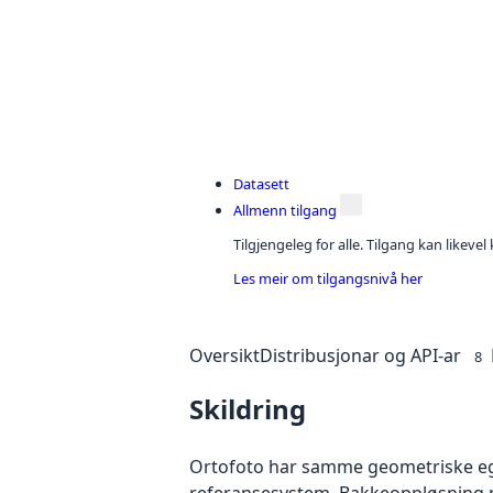
Datasett
Allmenn tilgang
Tilgjengeleg for alle. Tilgang kan likeve
Les meir om tilgangsnivå her
Oversikt
Distribusjonar og API-ar
8
Skildring
Ortofoto har samme geometriske egen
referansesystem. Bakkeoppløsning på