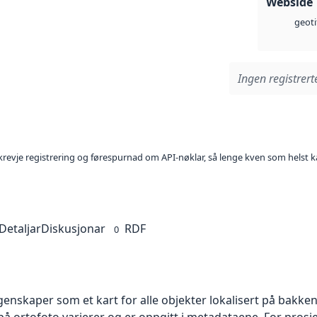
Webside
geoti
Ingen registrerte
l krevje registrering og førespurnad om API-nøklar, så lenge kven som helst ka
Detaljar
Diskusjonar
RDF
0
skaper som et kart for alle objekter lokalisert på bakkeniv
 ortofoto varierer og er oppgitt i metadataene. For prosje