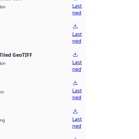
Last
bin
ned
Last
ned
Tiled GeoTIFF
Last
bin
ned
Last
bin
ned
Last
ng
ned