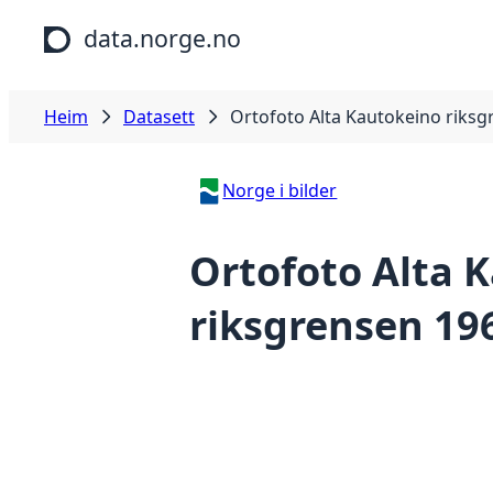
Hopp til hovudinnhald
data.norge.no
Heim
Datasett
Ortofoto Alta Kautokeino riks
Norge i bilder
Ortofoto Alta 
riksgrensen 19