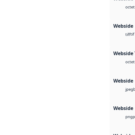
octet
Webside
tif
tiff
Webside 
octet
Webside
jpeg
Webside
p
png