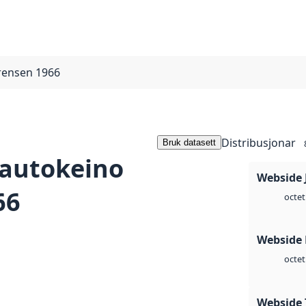
grensen 1966
Distribusjonar
Bruk datasett
Kautokeino
Webside 
66
octet
Webside
octet
Webside 