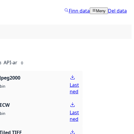
Finn data
Del data
Meny
API-ar
8
0
Jpeg2000
Last
bin
ned
 ECW
Last
bin
ned
Tiled TIFF