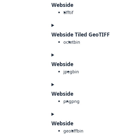
Webside
tiff
tif
Webside Tiled GeoTIFF
octet
bin
Webside
jpeg
bin
Webside
png
png
Webside
geotiff
bin