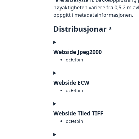
nøyaktigheten variere fra 0,5-2 m a
oppgitt i metadatainformasjonen.
Distribusjonar
8
Webside Jpeg2000
octet
bin
Webside ECW
octet
bin
Webside Tiled TIFF
octet
bin