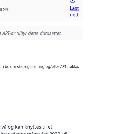
Last
bin
ff
ned
 API-ar tilbyr dette datasettet.
n be om slik registrering og/eller API-nøklar.
å og kan knyttes til et
kter gjennomført før 2020, vil