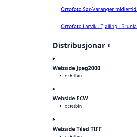
Ortofoto Sør-Varanger midlertid
Ortofoto Larvik - Tjølling - Brunl
Distribusjonar
8
Webside Jpeg2000
octet
bin
Webside ECW
octet
bin
Webside Tiled TIFF
octet
bin