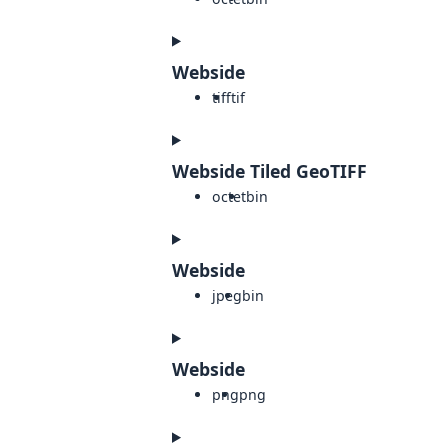
Webside
tiff
tif
Webside Tiled GeoTIFF
octet
bin
Webside
jpeg
bin
Webside
png
png