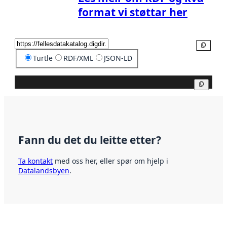
format vi støttar her
Kopier
Turtle
RDF/XML
JSON-LD
Kopier
Fann du det du leitte etter?
Ta kontakt
med oss her, eller spør om hjelp i
Datalandsbyen
.