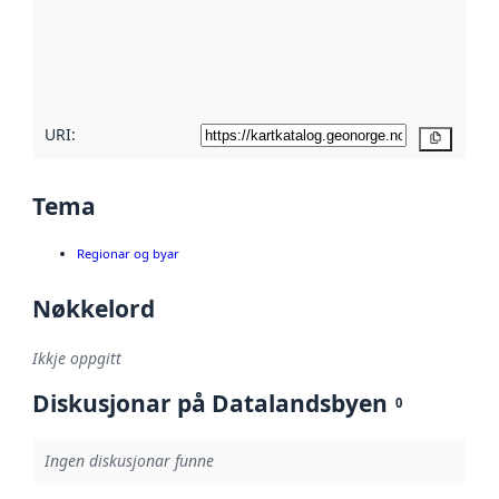
Les meir om
metadatakvalitet
her
URI:
Kopier
Tema
Regionar og byar
Nøkkelord
Ikkje oppgitt
Diskusjonar på Datalandsbyen
0
Ingen diskusjonar funne