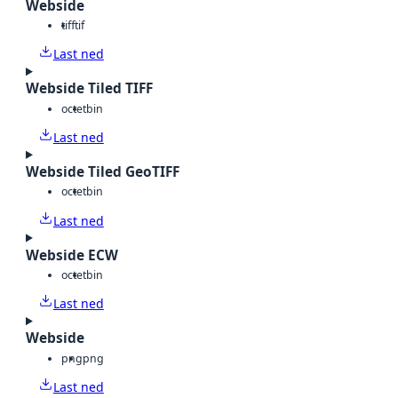
Webside
tiff
tif
Last ned
Webside Tiled TIFF
octet
bin
Last ned
Webside Tiled GeoTIFF
octet
bin
Last ned
Webside ECW
octet
bin
Last ned
Webside
png
png
Last ned