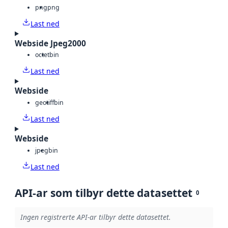
png
png
Last ned
Webside Jpeg2000
octet
bin
Last ned
Webside
geotiff
bin
Last ned
Webside
jpeg
bin
Last ned
API-ar som tilbyr dette datasettet
0
Ingen registrerte API-ar tilbyr dette datasettet.