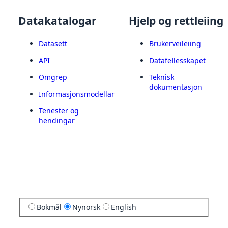
Datakatalogar
Hjelp og rettleiing
Datasett
Brukerveileiing
API
Datafellesskapet
Omgrep
Teknisk
dokumentasjon
Informasjonsmodellar
Tenester og
hendingar
Bokmål
Nynorsk
English