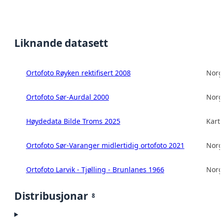
Liknande datasett
Ortofoto Røyken rektifisert 2008
Norg
Ortofoto Sør-Aurdal 2000
Norg
Høydedata Bilde Troms 2025
Kart
Ortofoto Sør-Varanger midlertidig ortofoto 2021
Norg
Ortofoto Larvik - Tjølling - Brunlanes 1966
Norg
Distribusjonar
8