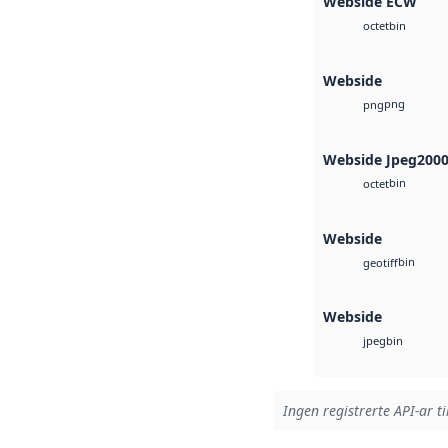
Webside ECW
bin
octet
Webside
png
png
Webside Jpeg200
bin
octet
Webside
bin
geotiff
Webside
bin
jpeg
Ingen registrerte API-ar ti