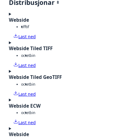
Distribusjonar
8
Webside
tiff
tif
Last ned
Webside Tiled TIFF
octet
bin
Last ned
Webside Tiled GeoTIFF
octet
bin
Last ned
Webside ECW
octet
bin
Last ned
Webside