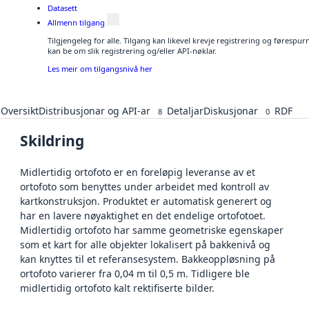
Datasett
Allmenn tilgang
Tilgjengeleg for alle. Tilgang kan likevel krevje registrering og førespu
kan be om slik registrering og/eller API-nøklar.
Les meir om tilgangsnivå her
Oversikt
Distribusjonar og API-ar
Detaljar
Diskusjonar
RDF
8
0
Skildring
Midlertidig ortofoto er en foreløpig leveranse av et
ortofoto som benyttes under arbeidet med kontroll av
kartkonstruksjon. Produktet er automatisk generert og
har en lavere nøyaktighet en det endelige ortofotoet.
Midlertidig ortofoto har samme geometriske egenskaper
som et kart for alle objekter lokalisert på bakkenivå og
kan knyttes til et referansesystem. Bakkeoppløsning på
ortofoto varierer fra 0,04 m til 0,5 m. Tidligere ble
midlertidig ortofoto kalt rektifiserte bilder.