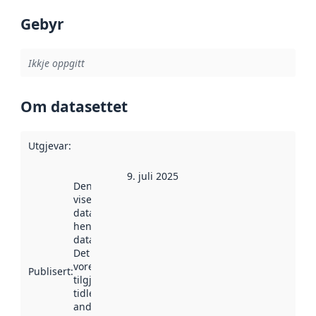
Gebyr
Ikkje oppgitt
Om datasettet
Utgjevar
:
9. juli 2025
Denne datoen
viser når
datasettet vart
henta inn av
data.norge.no.
Det kan ha
vore
Publisert
:
tilgjengeleg
tidlegare
andre stader.