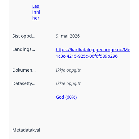
Les meir om
innhenting
her
Sist oppdatert
:
9. mai 2026
Landingsside
:
https://kartkatalog.geonorge.no/Metad
1c3c-4215-925c-06f6f589b296
Dokumentasjon
:
Ikkje oppgitt
Datasettype
:
Ikkje oppgitt
God (60%)
Metadatakvalitet
er ein indikator
på kor godt
datasettene er
beskrive ved
Metadatakvalitet
:
hjelp av
metadata.