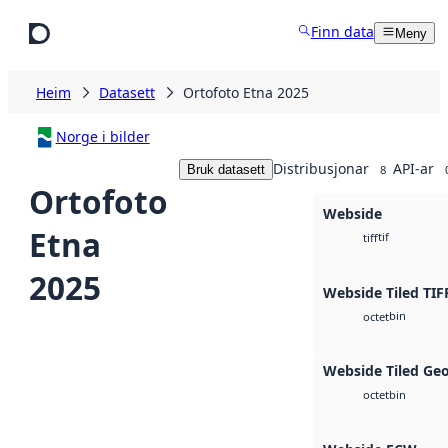
Hopp til hovudinnhald
Finn data
Meny
Heim
Datasett
Ortofoto Etna 2025
Norge i bilder
Distribusjonar
API-ar
Bruk datasett
8
Ortofoto
Webside
Etna
tif
tiff
2025
Webside Tiled TIF
bin
octet
Webside Tiled Ge
bin
octet