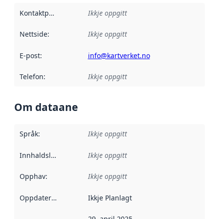
Kontaktpunkt
:
Ikkje oppgitt
Nettside
:
Ikkje oppgitt
E-post
:
info@kartverket.no
Telefon
:
Ikkje oppgitt
Om dataane
Språk
:
Ikkje oppgitt
Innhaldsleverandørar
Ikkje oppgitt
:
Opphav
:
Ikkje oppgitt
Oppdateringsfrekvens
Ikkje Planlagt
:
29. april 2025