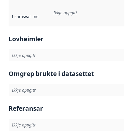
Ikkje oppgitt
I samsvar med
:
Referanse til ei implementeringsregel eller an
Lovheimler
Ikkje oppgitt
Omgrep brukte i datasettet
Ikkje oppgitt
Referansar
Ikkje oppgitt