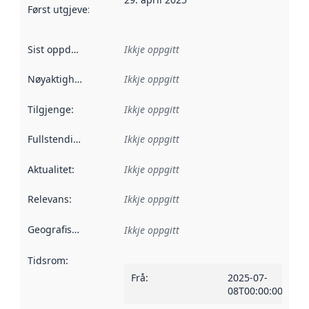
Først utgjeve
:
Denne datoen seier når dataa i dette datasettet 
Sist oppdatert
:
Ikkje oppgitt
Nøyaktigheit
:
Ikkje oppgitt
Tilgjenge
:
Ikkje oppgitt
Fullstendigheit
:
Ikkje oppgitt
Aktualitet
:
Ikkje oppgitt
Relevans
:
Ikkje oppgitt
Geografisk område
:
Ikkje oppgitt
Tidsrom
:
Frå
:
2025-07-
08T00:00:00Z