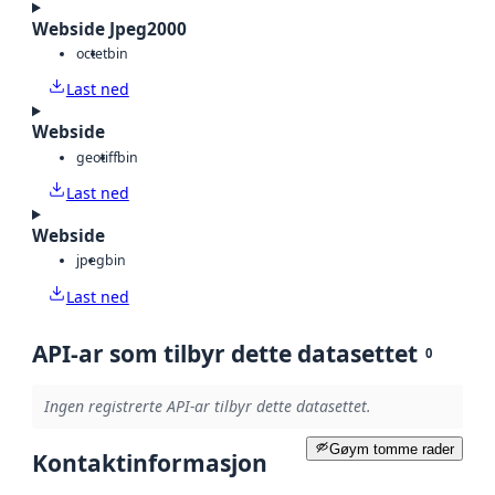
Webside Jpeg2000
octet
bin
Last ned
Webside
geotiff
bin
Last ned
Webside
jpeg
bin
Last ned
API-ar som tilbyr dette datasettet
0
Ingen registrerte API-ar tilbyr dette datasettet.
Gøym tomme rader
Kontaktinformasjon