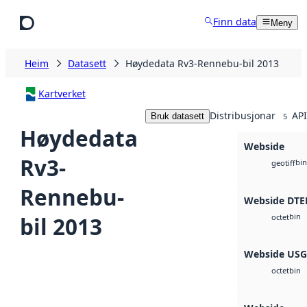
Hopp til hovudinnhald
Finn data
Meny
Heim
Datasett
Høydedata Rv3-Rennebu-bil 2013
Kartverket
Distribusjonar
API
Bruk datasett
5
Høydedata
Webside
Rv3-
bin
geotiff
Rennebu-
Webside DTE
bin
bil 2013
octet
Webside US
bin
octet