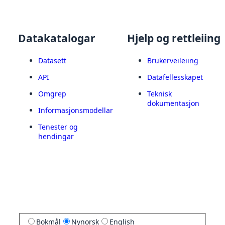
Datakatalogar
Hjelp og rettleiing
Datasett
Brukerveileiing
API
Datafellesskapet
Omgrep
Teknisk
dokumentasjon
Informasjonsmodellar
Tenester og
hendingar
Bokmål
Nynorsk
English