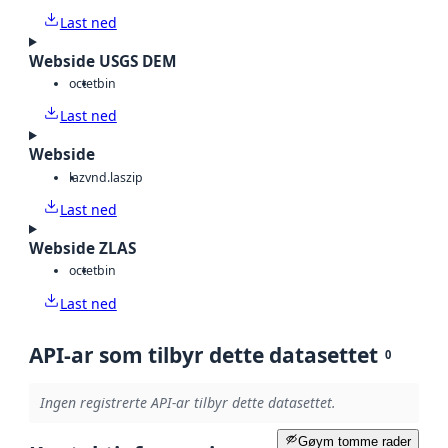
Last ned
Webside USGS DEM
octet
bin
Last ned
Webside
laz
vnd.laszip
Last ned
Webside ZLAS
octet
bin
Last ned
API-ar som tilbyr dette datasettet
0
Ingen registrerte API-ar tilbyr dette datasettet.
Gøym tomme rader