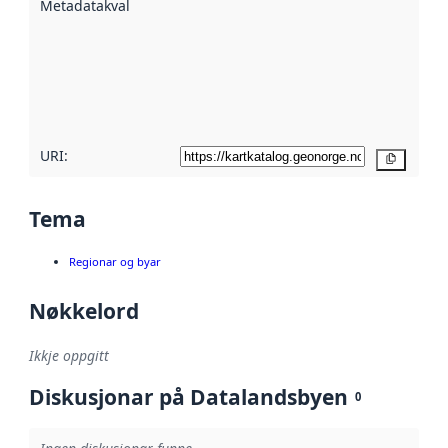
Metadatakvalitet
:
hjelp av
metadata.
Les meir om
metadatakvalitet
her
URI:
Kopier
Tema
Regionar og byar
Nøkkelord
Ikkje oppgitt
Diskusjonar på Datalandsbyen
0