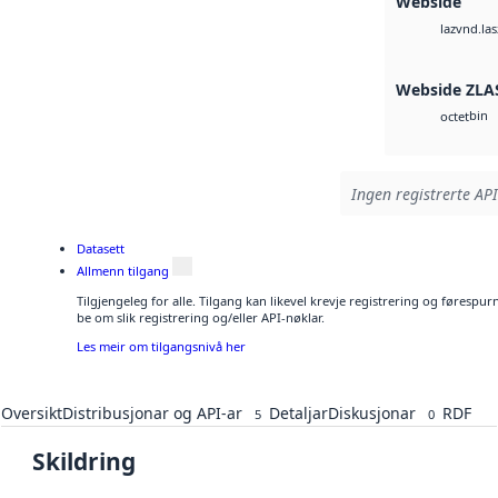
Webside
vnd.las
laz
Webside ZLA
bin
octet
Ingen registrerte API
Datasett
Allmenn tilgang
Tilgjengeleg for alle. Tilgang kan likevel krevje registrering og førespu
be om slik registrering og/eller API-nøklar.
Les meir om tilgangsnivå her
Oversikt
Distribusjonar og API-ar
Detaljar
Diskusjonar
RDF
5
0
Skildring