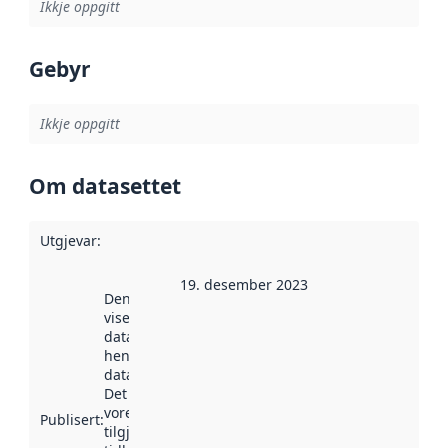
Ikkje oppgitt
Gebyr
Ikkje oppgitt
Om datasettet
Utgjevar
:
19. desember 2023
Denne datoen
viser når
datasettet vart
henta inn av
data.norge.no.
Det kan ha
vore
Publisert
:
tilgjengeleg