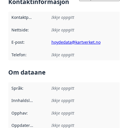
Kontaktinformasjon
Kontaktpunkt
:
Ikkje oppgitt
Nettside
:
Ikkje oppgitt
E-post
:
hoydedata@kartverket.no
Telefon
:
Ikkje oppgitt
Om dataane
Språk
:
Ikkje oppgitt
Innhaldsleverandørar
Ikkje oppgitt
:
Opphav
:
Ikkje oppgitt
Oppdateringsfrekvens
Ikkje oppgitt
: