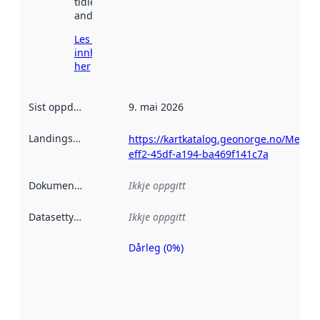
tidlegare
andre stader.
Les meir om
innhenting
her
Sist oppdatert
:
9. mai 2026
Landingsside
:
https://kartkatalog.geonorge.no/Metad
eff2-45df-a194-ba469f141c7a
Dokumentasjon
:
Ikkje oppgitt
Datasettype
:
Ikkje oppgitt
Dårleg (0%)
Metadatakvalitet
er ein indikator
på kor godt
datasettene er
beskrive ved