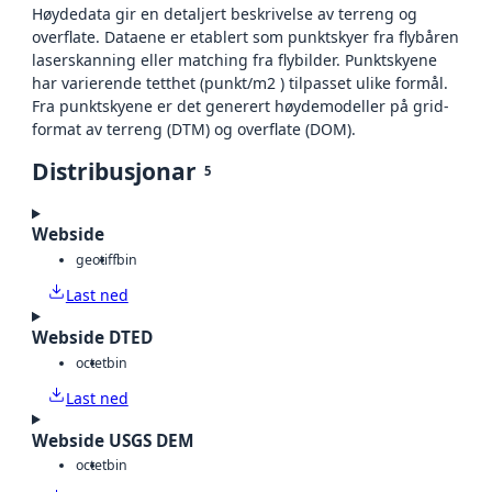
Høydedata gir en detaljert beskrivelse av terreng og
overflate. Dataene er etablert som punktskyer fra flybåren
laserskanning eller matching fra flybilder. Punktskyene
har varierende tetthet (punkt/m2 ) tilpasset ulike formål.
Fra punktskyene er det generert høydemodeller på grid-
format av terreng (DTM) og overflate (DOM).
Distribusjonar
5
Webside
geotiff
bin
Last ned
Webside DTED
octet
bin
Last ned
Webside USGS DEM
octet
bin