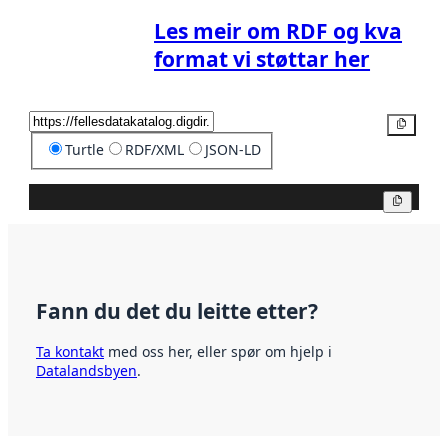
Les meir om RDF og kva
format vi støttar her
Kopier
Turtle
RDF/XML
JSON-LD
Kopier
Fann du det du leitte etter?
Ta kontakt
med oss her, eller spør om hjelp i
Datalandsbyen
.