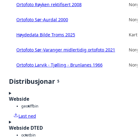
Ortofoto Røyken rektifisert 2008
Norg
Ortofoto Sør-Aurdal 2000
Norg
Høydedata Bilde Troms 2025
Kart
Ortofoto Sør-Varanger midlertidig ortofoto 2021
Norg
Ortofoto Larvik - Tjølling - Brunlanes 1966
Norg
Distribusjonar
5
Webside
geotiff
bin
Last ned
Webside DTED
octet
bin