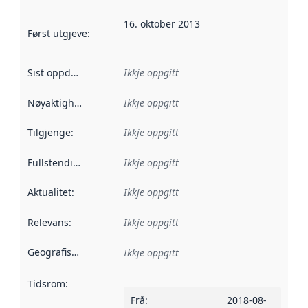
16. oktober 2013
Først utgjeve
:
Denne datoen seier når dataa i dette datasettet 
Sist oppdatert
:
Ikkje oppgitt
Nøyaktigheit
:
Ikkje oppgitt
Tilgjenge
:
Ikkje oppgitt
Fullstendigheit
:
Ikkje oppgitt
Aktualitet
:
Ikkje oppgitt
Relevans
:
Ikkje oppgitt
Geografisk område
:
Ikkje oppgitt
Tidsrom
:
Frå
:
2018-08-