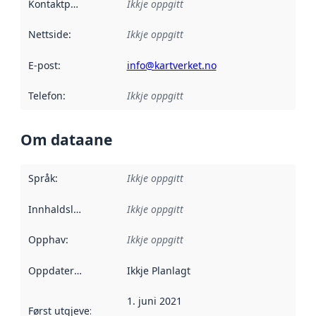
Kontaktpunkt
:
Ikkje oppgitt
Nettside
:
Ikkje oppgitt
E-post
:
info@kartverket.no
Telefon
:
Ikkje oppgitt
Om dataane
Språk
:
Ikkje oppgitt
Innhaldsleverandørar
Ikkje oppgitt
:
Opphav
:
Ikkje oppgitt
Oppdateringsfrekvens
Ikkje Planlagt
:
1. juni 2021
Først utgjeve
:
Denne datoen seier når dataa i dette datasettet 