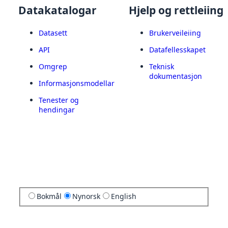
Datakatalogar
Hjelp og rettleiing
Datasett
Brukerveileiing
API
Datafellesskapet
Omgrep
Teknisk
dokumentasjon
Informasjonsmodellar
Tenester og
hendingar
Bokmål
Nynorsk
English