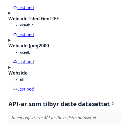
Last ned
Webside Tiled GeoTIFF
octet
bin
Last ned
Webside Jpeg2000
octet
bin
Last ned
Webside
tiff
tif
Last ned
API-ar som tilbyr dette datasettet
0
Ingen registrerte API-ar tilbyr dette datasettet.