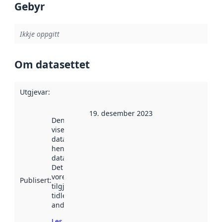
Gebyr
Ikkje oppgitt
Om datasettet
Utgjevar
:
19. desember 2023
Denne datoen
viser når
datasettet vart
henta inn av
data.norge.no.
Det kan ha
vore
Publisert
:
tilgjengeleg
tidlegare
andre stader.
Les meir om