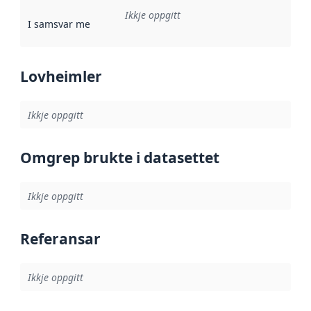
Ikkje oppgitt
I samsvar med
:
Referanse til ei implementeringsregel eller an
Lovheimler
Ikkje oppgitt
Omgrep brukte i datasettet
Ikkje oppgitt
Referansar
Ikkje oppgitt