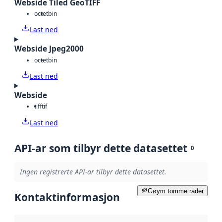
Webside Tiled GeoTIFF
octet
bin
Last ned
Webside Jpeg2000
octet
bin
Last ned
Webside
tiff
tif
Last ned
API-ar som tilbyr dette datasettet
0
Ingen registrerte API-ar tilbyr dette datasettet.
Gøym tomme rader
Kontaktinformasjon