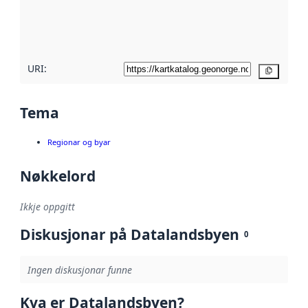
Les meir om
metadatakvalitet
her
URI:
Kopier
Tema
Regionar og byar
Nøkkelord
Ikkje oppgitt
Diskusjonar på Datalandsbyen
0
Ingen diskusjonar funne
Kva er Datalandsbyen?