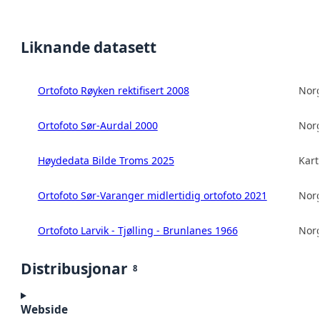
Liknande datasett
Ortofoto Røyken rektifisert 2008
Norg
Ortofoto Sør-Aurdal 2000
Norg
Høydedata Bilde Troms 2025
Kart
Ortofoto Sør-Varanger midlertidig ortofoto 2021
Norg
Ortofoto Larvik - Tjølling - Brunlanes 1966
Norg
Distribusjonar
8
Webside