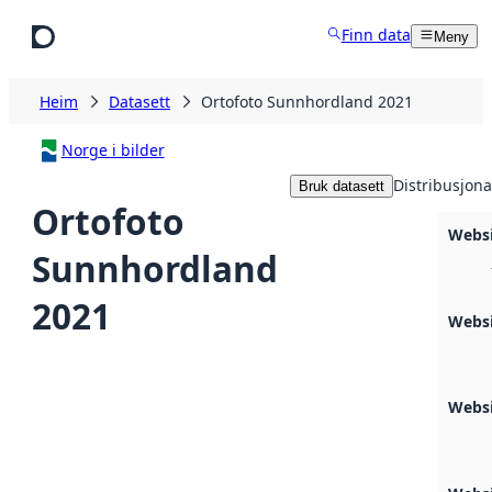
Hopp til hovudinnhald
Finn data
Meny
Heim
Datasett
Ortofoto Sunnhordland 2021
Norge i bilder
Distribusjona
Bruk datasett
Ortofoto
Webs
Sunnhordland
2021
Webs
Websi