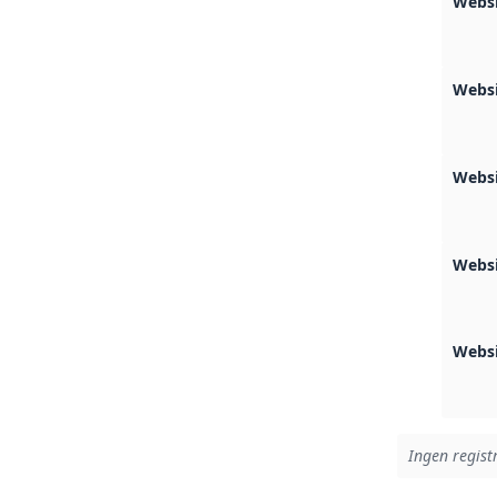
Webs
Webs
Websi
Websi
Webs
Ingen registr