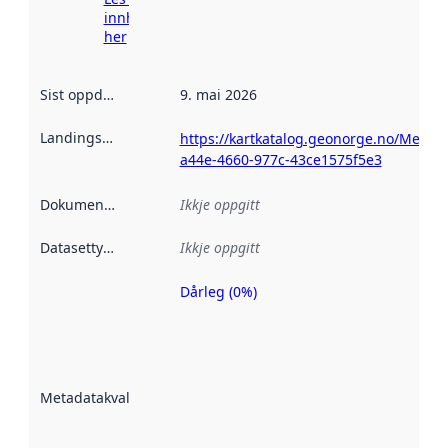
innhenting
her
Sist oppdatert
:
9. mai 2026
Landingsside
:
https://kartkatalog.geonorge.no/Metad
a44e-4660-977c-43ce1575f5e3
Dokumentasjon
:
Ikkje oppgitt
Datasettype
:
Ikkje oppgitt
Dårleg (0%)
Metadatakvalitet
er ein indikator
på kor godt
datasettene er
beskrive ved
Metadatakvalitet
:
hjelp av
metadata.