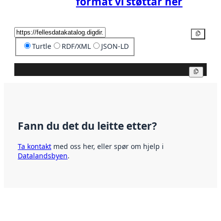
format vi støttar her
Kopier
Turtle
RDF/XML
JSON-LD
Kopier
Fann du det du leitte etter?
Ta kontakt
med oss her, eller spør om hjelp i
Datalandsbyen
.