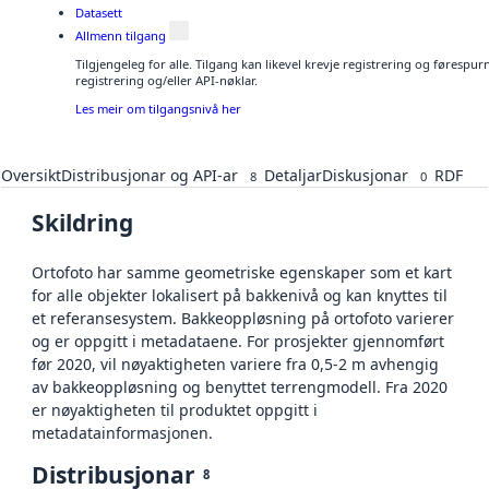
Datasett
Allmenn tilgang
Tilgjengeleg for alle. Tilgang kan likevel krevje registrering og førespu
registrering og/eller API-nøklar.
Les meir om tilgangsnivå her
Oversikt
Distribusjonar og API-ar
Detaljar
Diskusjonar
RDF
8
0
Skildring
Ortofoto har samme geometriske egenskaper som et kart
for alle objekter lokalisert på bakkenivå og kan knyttes til
et referansesystem. Bakkeoppløsning på ortofoto varierer
og er oppgitt i metadataene. For prosjekter gjennomført
før 2020, vil nøyaktigheten variere fra 0,5-2 m avhengig
av bakkeoppløsning og benyttet terrengmodell. Fra 2020
er nøyaktigheten til produktet oppgitt i
metadatainformasjonen.
Distribusjonar
8